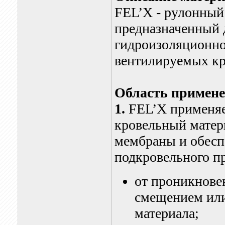
FEL’X - рулонный
предназначенный 
гидроизоляционно
вентилируемых кр
Область примен
1.
FEL’X применяе
кровельный матер
мембраны и обесп
подкровельного пр
от проникнове
смещением или
материала;