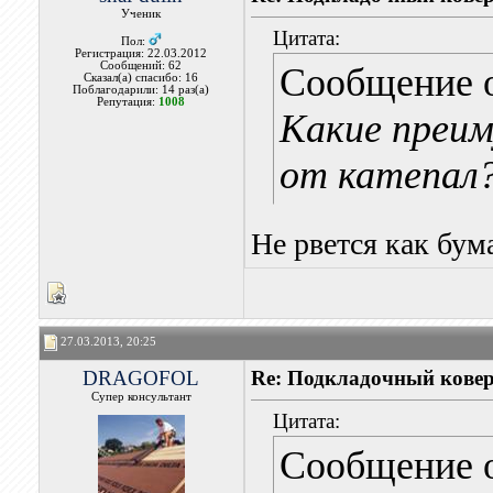
Ученик
Цитата:
Пол:
Регистрация: 22.03.2012
Сообщений: 62
Сообщение 
Сказал(а) спасибо: 16
Поблагодарили: 14 раз(а)
Репутация:
1008
Какие преим
от катепал
Не рвется как бума
27.03.2013, 20:25
DRAGOFOL
Re: Подкладочный кове
Супер консультант
Цитата:
Сообщение 