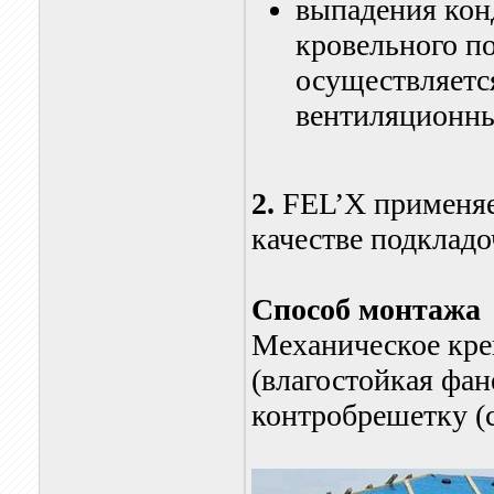
выпадения кон
кровельного п
осуществляетс
вентиляционны
2.
FEL’X применяе
качестве подкладо
Способ монтажа
Механическое кр
(влагостойкая фан
контробрешетку (