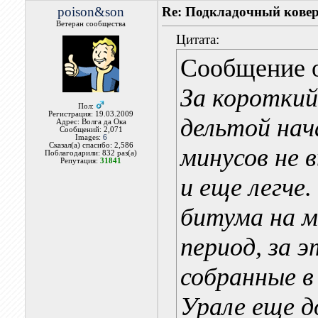
poison&son
Re: Подкладочный кове
Ветеран сообщества
Цитата:
Сообщение 
За короткий
Пол:
Регистрация: 19.03.2009
дельтой нач
Адрес: Волга да Ока
Сообщений: 2,071
Images:
6
Сказал(а) спасибо: 2,586
минусов не 
Поблагодарили: 832 раз(а)
Репутация:
31841
и еще легче.
битума на м
период, за э
собранные в 
Урале еще д