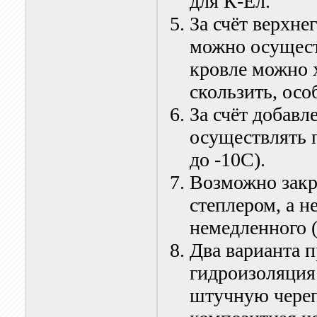
для К-Ел.
За счёт верхн
можно осущест
кровле можно 
скользить, осо
За счёт добав
осуществлять п
до -10С).
Возможно закр
степлером, а н
немедленного (
Два варианта п
гидроизоляция
штучную череп