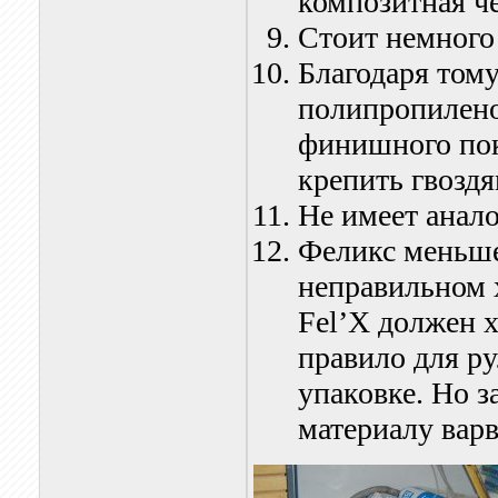
композитная че
Стоит немного
Благодаря том
полипропилено
финишного пок
крепить гвоздя
Не имеет анало
Феликс меньше
неправильном 
Fel’X должен 
правило для ру
упаковке. Но з
материалу варв