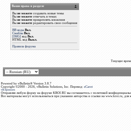
Ваши права в разделе
Вы
не можете
создавать новые темы
Вы
не можете
отвечать в темах
Вы
не можете
прикреплять вложения
Вы
не можете
редактировать свои сообщения
BB коды
Вкл.
Смайлы
Вкл.
[IMG]
код
Вкл.
HTML код
Выкл.
Правила форума
Текущее врем
Powered by vBulletin® Version 3.8.7
Copyright ©2000 - 2026, vBulletin Solutions, Inc. Перевод:
zCarot
vB.Sponsors
Отправляя любую форму на форуме KROI.RU вы соглашаетесь с политикой конфиденциальн
Все материалы могут использоваться при указании авторства и ссылки на www.kroi.ru, для 