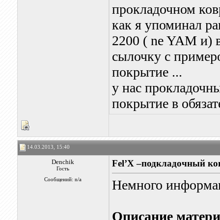
прокладочном ковр
как я упоминал ра
2200 ( ne YAM и) 
сылочку с примеро
покрытие ...
у нас прокладочны
покрытие в обязат
14.03.2013, 15:40
Denchik
Fel’X –подкладочный к
Гость
Сообщений: n/a
Немного информац
Описание матер