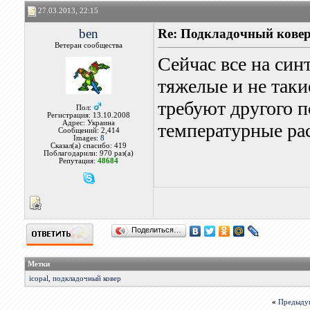
27.03.2013, 22:15
ben
Re: Подкладочный кове
Ветеран сообщества
Сейчас все на син
тяжелые и не таки
требуют другого п
Пол:
Регистрация: 13.10.2008
Адрес: Украина
температурные ра
Сообщений: 2,414
Images:
8
Сказал(а) спасибо: 419
Поблагодарили: 970 раз(а)
Репутация:
48684
Поделиться…
Метки
icopal
,
подкладочный ковер
«
Предыду