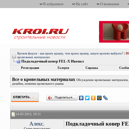
В избранное
На сайт
О компании
Кровля форум - как крыть крышу, чем крыть крышу, какую кровлю выбрать?
|
В
кровельных материалах
Подкладочный ковер FEL-X Икопал
Регистрация
Галерея
Справка
Сообщ
Все о кровельных материалах
Обсуждение кровельных материалов, 
дизайна, новинки кровельного рынка
Поделиться…
14.03.2013, 10:11
Алекс.
Подкладочный ковер F
Супер консультант