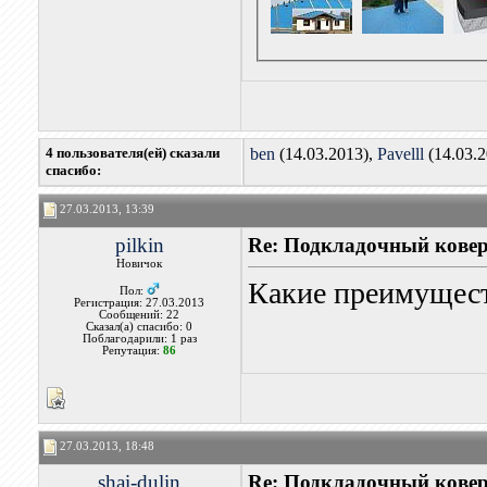
4 пользователя(ей) сказали
ben
(14.03.2013),
Pavelll
(14.03.2
cпасибо:
27.03.2013, 13:39
pilkin
Re: Подкладочный кове
Новичок
Какие преимуществ
Пол:
Регистрация: 27.03.2013
Сообщений: 22
Сказал(а) спасибо: 0
Поблагодарили: 1 раз
Репутация:
86
27.03.2013, 18:48
shai-dulin
Re: Подкладочный кове