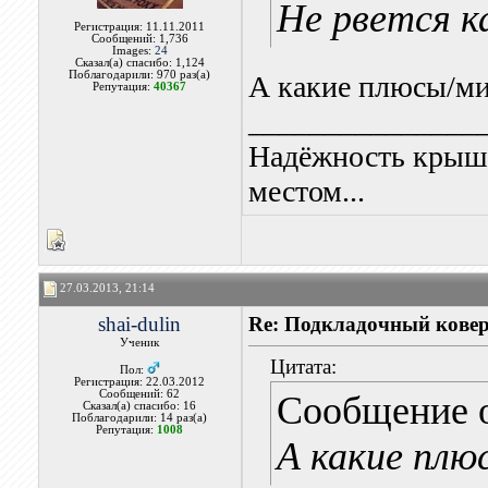
Не рвется ка
Регистрация: 11.11.2011
Сообщений: 1,736
Images:
24
Сказал(а) спасибо: 1,124
Поблагодарили: 970 раз(а)
А какие плюсы/м
Репутация:
40367
_______________
Надёжность крыши
местом...
27.03.2013, 21:14
shai-dulin
Re: Подкладочный кове
Ученик
Цитата:
Пол:
Регистрация: 22.03.2012
Сообщений: 62
Сообщение 
Сказал(а) спасибо: 16
Поблагодарили: 14 раз(а)
Репутация:
1008
А какие пл