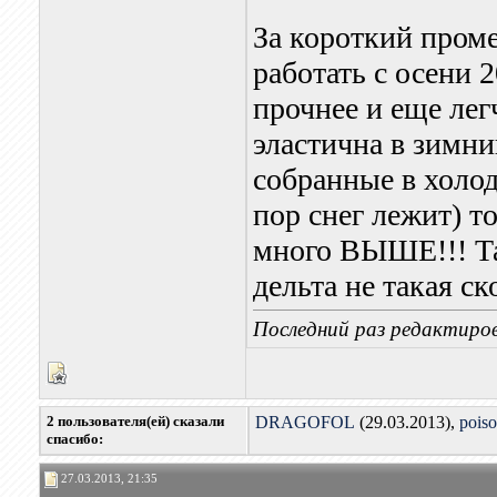
За короткий проме
работать с осени 
прочнее и еще легч
эластична в зимни
собранные в холод
пор снег лежит) т
много ВЫШЕ!!! Та
дельта не такая с
Последний раз редактирова
2 пользователя(ей) сказали
DRAGOFOL
(29.03.2013),
pois
cпасибо:
27.03.2013, 21:35