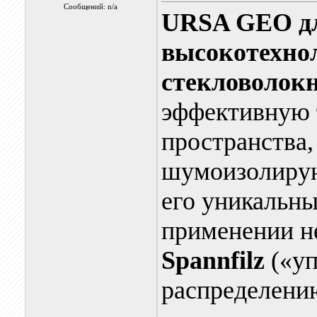
Сообщений: n/a
URSA GEO
д
высокотехно
стекловолок
эффективную 
пространства,
шумоизолирую
его уникальны
применении н
Spannfilz
(«уп
распределени