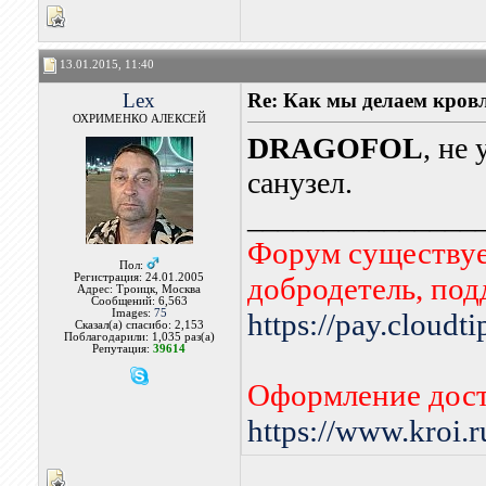
13.01.2015, 11:40
Lex
Re: Как мы делаем кров
ОХРИМЕНКО АЛЕКСЕЙ
DRAGOFOL
, не
санузел.
_______________
Форум существует
Пол:
Регистрация: 24.01.2005
добродетель, по
Адрес: Троицк, Москва
Сообщений: 6,563
Images:
75
https://pay.cloudt
Сказал(а) спасибо: 2,153
Поблагодарили: 1,035 раз(а)
Репутация:
39614
Оформление дост
https://www.kroi.