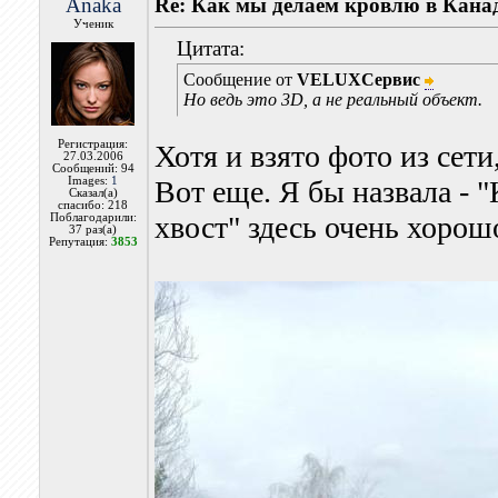
Anaka
Re: Как мы делаем кровлю в Кана
Ученик
Цитата:
Сообщение от
VELUXСервис
Но ведь это 3D, а не реальный объект.
Регистрация:
Хотя и взято фото из сети
27.03.2006
Сообщений: 94
Images:
1
Вот еще. Я бы назвала - 
Сказал(а)
спасибо: 218
хвост" здесь очень хорош
Поблагодарили:
37 раз(а)
Репутация:
3853