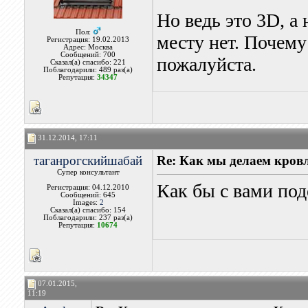
Но ведь это 3D, а
Пол:
месту нет. Почему
Регистрация: 19.02.2013
Адрес: Москва
Сообщений: 700
пожалуйста.
Сказал(а) спасибо: 221
Поблагодарили: 489 раз(а)
Репутация:
34347
31.12.2014, 17:11
таганрогскийшабай
Re: Как мы делаем кров
Супер консультант
Как бы с вами под
Регистрация: 04.12.2010
Сообщений: 645
Images:
2
Сказал(а) спасибо: 154
Поблагодарили: 237 раз(а)
Репутация:
10674
07.01.2015,
11:19