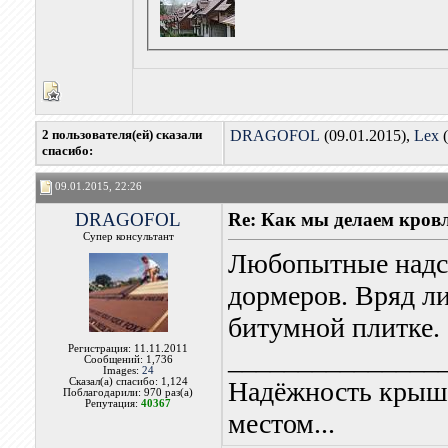
2 пользователя(ей) сказали
DRAGOFOL
(09.01.2015),
Lex
(
cпасибо:
09.01.2015, 22:26
DRAGOFOL
Re: Как мы делаем кров
Супер консультант
Любопытные надст
дормеров. Вряд ли
битумной плитке.
Регистрация: 11.11.2011
_______________
Сообщений: 1,736
Images:
24
Сказал(а) спасибо: 1,124
Надёжность крыши
Поблагодарили: 970 раз(а)
Репутация:
40367
местом...