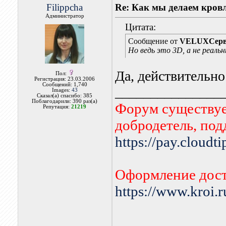
Filippcha
Re: Как мы делаем кров
Администратор
Цитата:
Сообщение от
VELUXСерв
Но ведь это 3D, а не реаль
Да, действительно
Пол:
Регистрация: 23.03.2006
Сообщений: 1,740
_______________
Images:
43
Сказал(а) спасибо: 385
Поблагодарили: 390 раз(а)
Форум существует
Репутация:
21219
добродетель, по
https://pay.cloudt
Оформление дост
https://www.kroi.