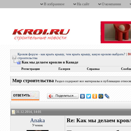
В избранное
На сайт
О компании
Кровля форум - как крыть крышу, чем крыть крышу, какую кровлю выбрать?
|
В
строительства
Как мы делаем кровлю в Канаде
Регистрация
Галерея
Справка
Сообщ
Мир строительства
Раздел содержит все материалы и публикации относ
Поделиться…
31.12.2014, 14:01
Anaka
Re: Как мы делаем кров
Ученик