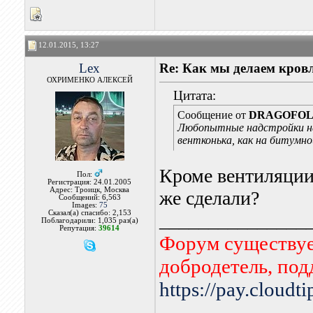
12.01.2015, 13:27
Lex
Re: Как мы делаем кров
ОХРИМЕНКО АЛЕКСЕЙ
Цитата:
Сообщение от
DRAGOFO
Любопытные надстройки на 
вентконька, как на битумно
Кроме вентиляции 
Пол:
Регистрация: 24.01.2005
Адрес: Троицк, Москва
же сделали?
Сообщений: 6,563
Images:
75
Сказал(а) спасибо: 2,153
_______________
Поблагодарили: 1,035 раз(а)
Репутация:
39614
Форум существует
добродетель, по
https://pay.cloudt