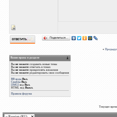
Поделиться…
«
Предыду
Ваши права в разделе
Вы
не можете
создавать новые темы
Вы
не можете
отвечать в темах
Вы
не можете
прикреплять вложения
Вы
не можете
редактировать свои сообщения
BB коды
Вкл.
Смайлы
Вкл.
[IMG]
код
Вкл.
HTML код
Выкл.
Правила форума
Текущее врем