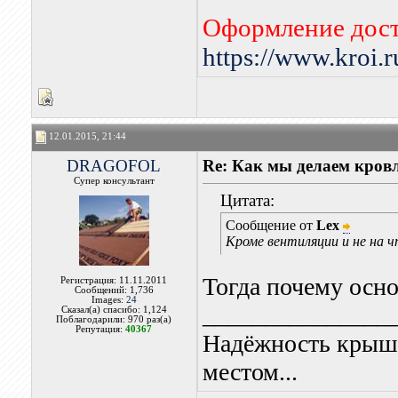
Оформление дост
https://www.kroi.
12.01.2015, 21:44
DRAGOFOL
Re: Как мы делаем кров
Супер консультант
Цитата:
Сообщение от
Lex
Кроме вентиляции и не на 
Тогда почему осн
Регистрация: 11.11.2011
Сообщений: 1,736
Images:
24
_______________
Сказал(а) спасибо: 1,124
Поблагодарили: 970 раз(а)
Репутация:
40367
Надёжность крыши
местом...