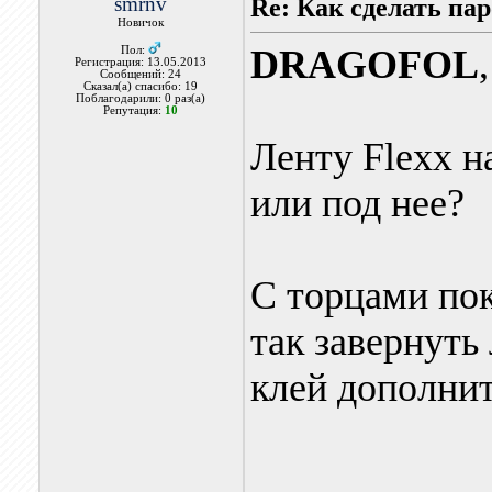
smrnv
Re: Как сделать па
Новичок
DRAGOFOL
Пол:
Регистрация: 13.05.2013
Сообщений: 24
Сказал(а) спасибо: 19
Поблагодарили: 0 раз(а)
Репутация:
10
Ленту Flexx н
или под нее?
С торцами пок
так завернуть
клей дополнит