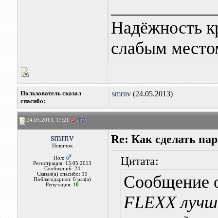
____________
Надёжность к
слабым местом
Пользователь сказал
smrnv
(24.05.2013)
cпасибо:
24.05.2013, 17:21
smrnv
Re: Как сделать па
Новичок
Цитата:
Пол:
Регистрация: 13.05.2013
Сообщений: 24
Сказал(а) спасибо: 19
Сообщение 
Поблагодарили: 0 раз(а)
Репутация:
10
FLEXX лучш