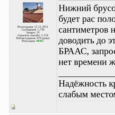
Нижний брусо
будет рас пол
сантиметров н
Регистрация: 11.11.2011
Сообщений: 1,736
Images:
24
Сказал(а) спасибо: 1,124
доводить до э
Поблагодарили: 970 раз(а)
Репутация:
40367
БРААС, запро
нет времени ж
____________
Надёжность к
слабым местом