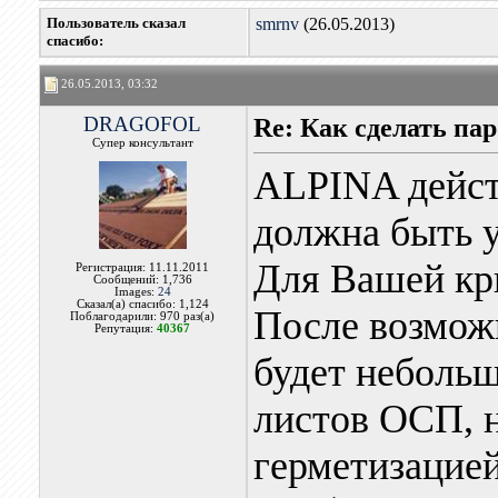
Пользователь сказал
smrnv
(26.05.2013)
cпасибо:
26.05.2013, 03:32
DRAGOFOL
Re: Как сделать па
Супер консультант
ALPINA действ
должна быть 
Для Вашей кр
Регистрация: 11.11.2011
Сообщений: 1,736
Images:
24
Сказал(а) спасибо: 1,124
После возмож
Поблагодарили: 970 раз(а)
Репутация:
40367
будет небольш
листов ОСП, н
герметизацией