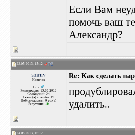
Если Вам неуд
помочь ваш те
Александр?
23.05.2013, 15:12
smrnv
Re: Как сделать па
Новичок
продублировал
Пол:
Регистрация: 13.05.2013
Сообщений: 24
Сказал(а) спасибо: 19
удалить..
Поблагодарили: 0 раз(а)
Репутация:
10
24.05.2013, 16:12