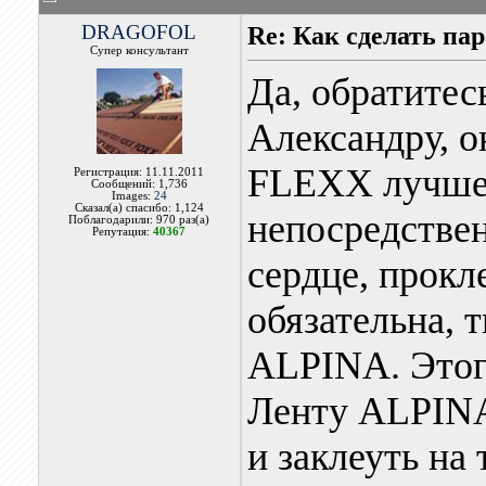
DRAGOFOL
Re: Как сделать па
Супер консультант
Да, обратите
Александру, о
FLEXX лучше
Регистрация: 11.11.2011
Сообщений: 1,736
Images:
24
Сказал(а) спасибо: 1,124
непосредствен
Поблагодарили: 970 раз(а)
Репутация:
40367
сердце, прокл
обязательна, 
ALPINA. Этого
Ленту ALPIN
и заклеуть на 