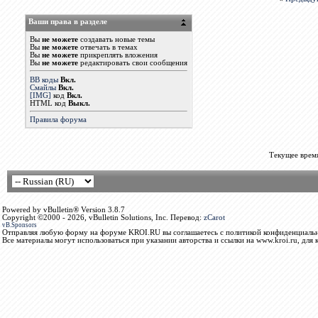
Ваши права в разделе
Вы
не можете
создавать новые темы
Вы
не можете
отвечать в темах
Вы
не можете
прикреплять вложения
Вы
не можете
редактировать свои сообщения
BB коды
Вкл.
Смайлы
Вкл.
[IMG]
код
Вкл.
HTML код
Выкл.
Правила форума
Текущее врем
Powered by vBulletin® Version 3.8.7
Copyright ©2000 - 2026, vBulletin Solutions, Inc. Перевод:
zCarot
vB.Sponsors
Отправляя любую форму на форуме KROI.RU вы соглашаетесь с политикой конфиденциальн
Все материалы могут использоваться при указании авторства и ссылки на www.kroi.ru, для 