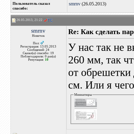
Пользователь сказал
smrnv
(26.05.2013)
cпасибо:
26.05.2013, 21:22
smrnv
Re: Как сделать па
Новичок
У нас так не 
Пол:
Регистрация: 13.05.2013
Сообщений: 24
Сказал(а) спасибо: 19
260 мм, так ч
Поблагодарили: 0 раз(а)
Репутация:
10
от обрешетки 
см. Или я чего
Миниатюры