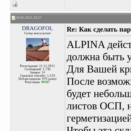
26.05.2013, 03:27
DRAGOFOL
Re: Как сделать па
Супер консультант
ALPINA действ
должна быть 
Для Вашей кр
Регистрация: 11.11.2011
Сообщений: 1,736
Images:
24
Сказал(а) спасибо: 1,124
После возмож
Поблагодарили: 970 раз(а)
Репутация:
40367
будет небольш
листов ОСП, н
герметизацией
Чтобы эта скл