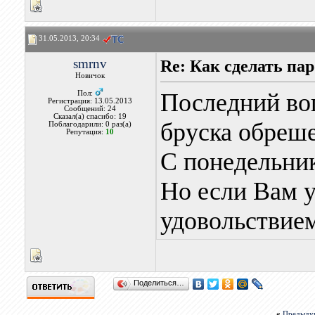
31.05.2013, 20:34
smrnv
Re: Как сделать па
Новичок
Последний во
Пол:
Регистрация: 13.05.2013
Сообщений: 24
Сказал(а) спасибо: 19
бруска обреше
Поблагодарили: 0 раз(а)
Репутация:
10
С понедельни
Но если Вам у
удовольствие
Поделиться…
«
Предыду