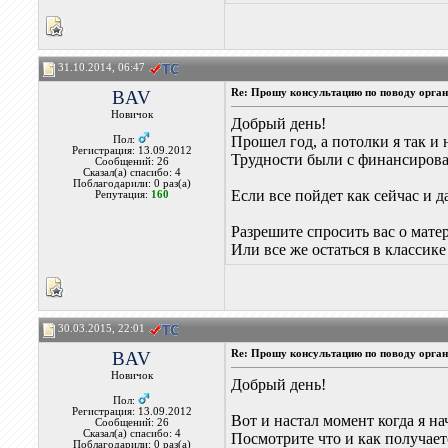
31.10.2014, 06:47
BAV
Re: Прошу консультацию по поводу орган
Новичок
Добрый день!
Прошел год, а потолки я так и 
Пол:
Регистрация: 13.09.2012
Трудности были с финансирова
Сообщений: 26
Сказал(а) спасибо: 4
Поблагодарили: 0 раз(а)
Если все пойдет как сейчас и д
Репутация:
160
Разрешите спросить вас о м
Или все же остаться в классике
30.03.2015, 22:01
BAV
Re: Прошу консультацию по поводу орган
Новичок
Добрый день!
Пол:
Регистрация: 13.09.2012
Вот и настал момент когда я на
Сообщений: 26
Сказал(а) спасибо: 4
Посмотрите что и как получает
Поблагодарили: 0 раз(а)