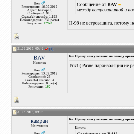
Пол:
Сообщение от
BAV
Регистрация: 16.09.2012
между ветрозащитой и по
Адрес: Белгород
Сообщений: 986
Сказал(а) спасибо: 1,195
Поблагодарили: 730 раз(а)
Н-98 не ветрозащита, потому н
Репутация:
17978
31.03.2015, 05:46
BAV
Re: Прошу консультацию по поводу орган
Новичок
Упс!:( Разве пароизоляция не 
Пол:
Регистрация: 13.09.2012
Сообщений: 26
Сказал(а) спасибо: 4
Поблагодарили: 0 раз(а)
Репутация:
160
31.03.2015, 09:06
камран
Re: Прошу консультацию по поводу орган
Монтажник
Цитата:
Пол: