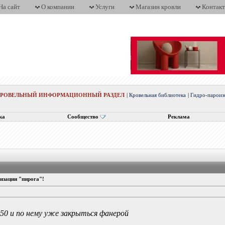
На сайт
О компании
Услуги
Магазин кровли
Контак
КРОВЕЛЬНЫЙ ИНФОРМАЦИОННЫЙ РАЗДЕЛ
|
Кровельная библиотека
|
Гидро-пароиз
ка
Сообщество
Реклама
изации "пирога"!
50 и по нему уже закрыться фанерой