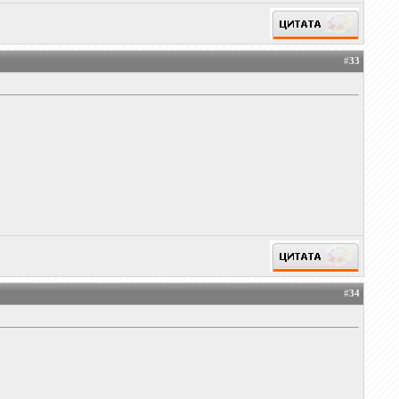
#
33
#
34