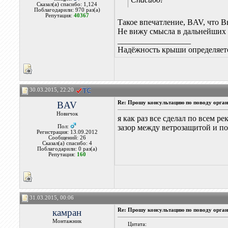
Сказал(а) спасибо: 1,124
Поблагодарили: 970 раз(а)
Репутация:
40367
Такое впечатление, BAV, что 
Не вижу смысла в дальнейших 
__________________
Надёжность крыши определяетс
30.03.2015, 22:20
BAV
Re: Прошу консультацию по поводу орган
Новичок
я как раз все сделал по всем р
зазор между ветрозащитой и по
Пол:
Регистрация: 13.09.2012
Сообщений: 26
Сказал(а) спасибо: 4
Поблагодарили: 0 раз(а)
Репутация:
160
31.03.2015, 00:06
камран
Re: Прошу консультацию по поводу орган
Монтажник
Цитата: