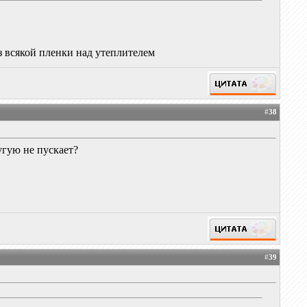
ез всякой пленки над утеплителем
#
38
угую не пускает?
#
39