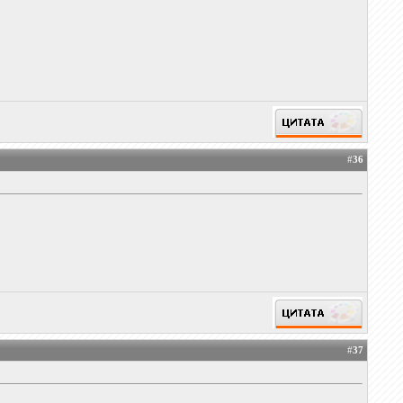
#
36
#
37