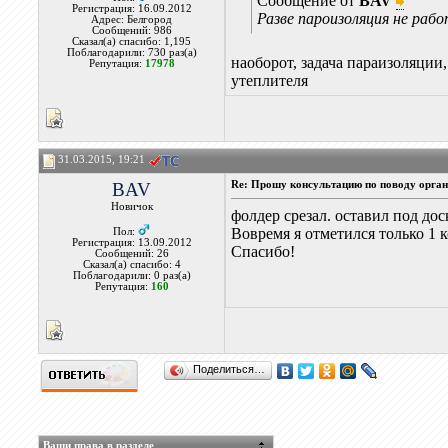
Сообщение от
BAV
Регистрация: 16.09.2012
Разве пароизоляция не раб
Адрес: Белгород
Сообщений: 986
Сказал(а) спасибо: 1,195
Поблагодарили: 730 раз(а)
наоборот, задача параизоляции
Репутация:
17978
утеплителя
31.03.2015, 19:21
BAV
Re: Прошу консультацию по поводу орган
Новичок
фолдер срезал. оставил под до
Вовремя я отметился только 1 
Пол:
Регистрация: 13.09.2012
Спасибо!
Сообщений: 26
Сказал(а) спасибо: 4
Поблагодарили: 0 раз(а)
Репутация:
160
Поделиться…
Ваши права в разделе