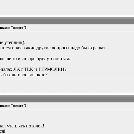
изации "пирога"!
не утеплил((.
нием и кое какие другие вопросы надо было решать.
альше то в январе буду утепляться.
атериалах ЛАЙТЕК и ТЕРМОЛЁН?
 - базальтовое волокно?
изации "пирога"!
чал утеплять потолок!
ся!