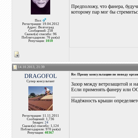
Предположу, что фанера, будуч
которому пар мог бы стремитьс
Пол:
Регистрация: 19.04.2012
Адрес: Волгоград
Сообщений: 258
Сказал(а) спасибо: 96
Поблагодарили: 76 раз(а)
Репутация:
1010
14.10.2013, 21:39
DRAGOFOL
Re: Прошу консультацию по поводу орган
Супер консультант
Зазор между ветрозащитой и на
Если применять фанеру или ОСП
__________________
Надёжность крыши определяетс
Регистрация: 11.11.2011
Сообщений: 1,736
Images:
24
Сказал(а) спасибо: 1,124
Поблагодарили: 970 раз(а)
Репутация:
40367