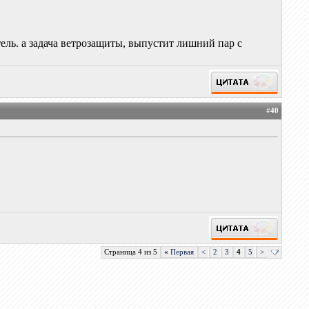
тель. а задача ветрозащиты, выпустит лишний пар с
#
40
Страница 4 из 5
«
Первая
<
2
3
4
5
>