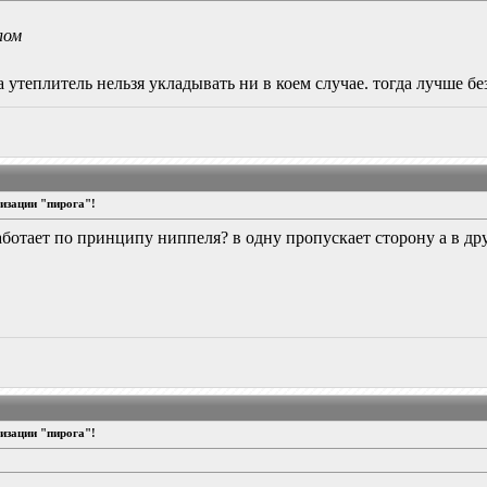
лом
а утеплитель нельзя укладывать ни в коем случае. тогда лучше б
изации "пирога"!
работает по принципу ниппеля? в одну пропускает сторону а в др
изации "пирога"!