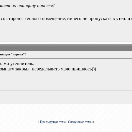
отает по принципу ниппеля?
, со стороны теплого помещение, ничего не пропускать в утепли
изации "пирога"!
сками утеплитель.
комнату закрыл. переделывать мало пришлось)))
«
Предыдущая тема
|
Следующая тема
»