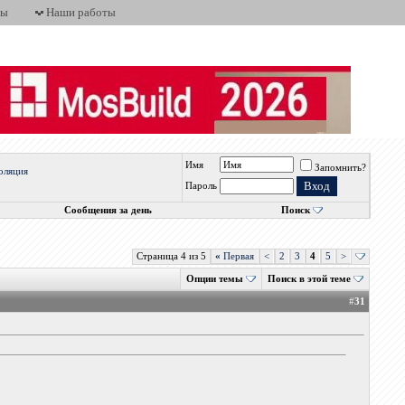
ты
Наши работы
Имя
Запомнить?
оляция
Пароль
Сообщения за день
Поиск
Страница 4 из 5
«
Первая
<
2
3
4
5
>
Опции темы
Поиск в этой теме
#
31