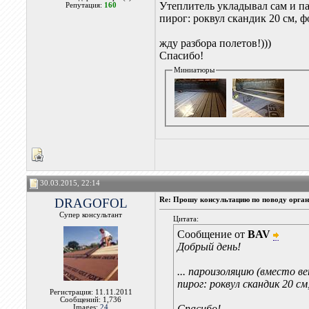
Утеплитель укладывал сам и п
Репутация:
160
пирог: роквул скандик 20 см, ф
жду разбора полетов!)))
Спасибо!
Миниатюры
30.03.2015, 22:14
DRAGOFOL
Re: Прошу консультацию по поводу орган
Супер консультант
Цитата:
Сообщение от
BAV
Добрый день!
... пароизоляцию (вместо 
пирог: роквул скандик 20 см
Регистрация: 11.11.2011
Сообщений: 1,736
Спасибо!
Images:
24