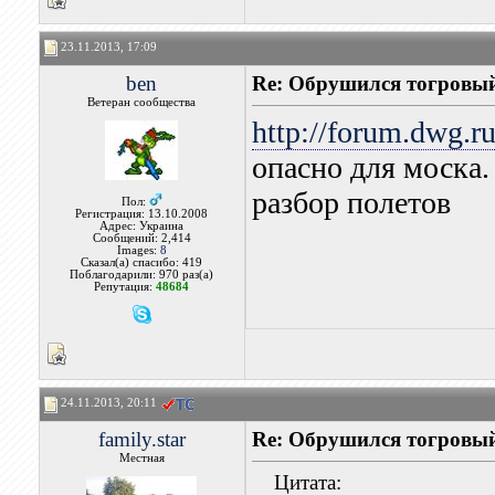
23.11.2013, 17:09
ben
Re: Обрушился тогровый
Ветеран сообщества
http://forum.dwg.
опасно для моска.
разбор полетов
Пол:
Регистрация: 13.10.2008
Адрес: Украина
Сообщений: 2,414
Images:
8
Сказал(а) спасибо: 419
Поблагодарили: 970 раз(а)
Репутация:
48684
24.11.2013, 20:11
family.star
Re: Обрушился тогровый
Местная
Цитата: