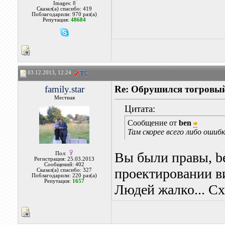
Images:
8
Сказал(а) спасибо: 419
Поблагодарили: 970 раз(а)
Репутация:
48684
03.12.2013, 12:24
family.star
Re: Обрушился тогровый
Местная
Цитата:
Сообщение от
ben
Там скорее всего либо ошиб
Вы были правы, be
Пол:
Регистрация: 25.03.2013
Сообщений: 402
проектировании в
Сказал(а) спасибо: 327
Поблагодарили: 220 раз(а)
Репутация:
1657
Людей жалко... Сх