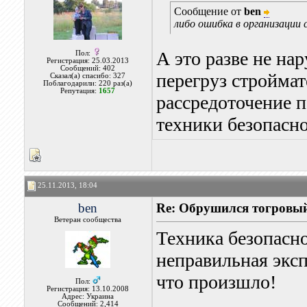
Сообщение от
ben
либо ошибка в организации
А это разве не н
Пол:
Регистрация: 25.03.2013
Сообщений: 402
перегруз строймат
Сказал(а) спасибо: 327
Поблагодарили: 220 раз(а)
Репутация:
1657
рассредоточение 
техники безопасно
25.11.2013, 18:04
ben
Re: Обрушился тогровый
Ветеран сообщества
Техника безопасн
неправильная эксп
что произшло!
Пол:
Регистрация: 13.10.2008
Адрес: Украина
Сообщений: 2,414