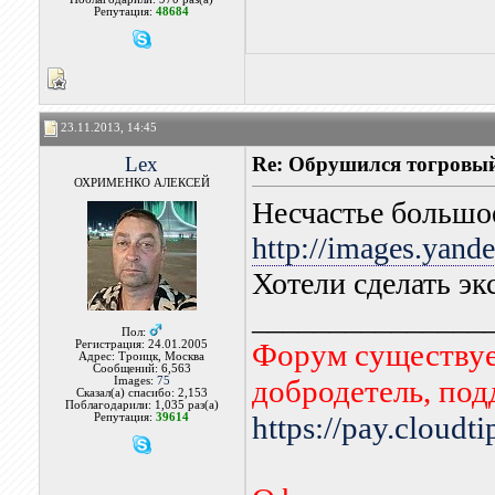
Репутация:
48684
23.11.2013, 14:45
Lex
Re: Обрушился тогровый
ОХРИМЕНКО АЛЕКСЕЙ
Несчастье большо
http://images.ya
Хотели сделать э
_______________
Пол:
Форум существует
Регистрация: 24.01.2005
Адрес: Троицк, Москва
Сообщений: 6,563
добродетель, по
Images:
75
Сказал(а) спасибо: 2,153
Поблагодарили: 1,035 раз(а)
https://pay.cloudt
Репутация:
39614