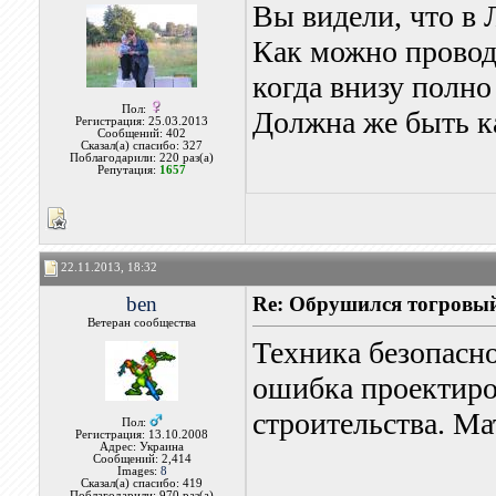
Вы видели, что в 
Как можно провод
когда внизу полно
Пол:
Должна же быть ка
Регистрация: 25.03.2013
Сообщений: 402
Сказал(а) спасибо: 327
Поблагодарили: 220 раз(а)
Репутация:
1657
22.11.2013, 18:32
ben
Re: Обрушился тогровый
Ветеран сообщества
Техника безопасно
ошибка проектиро
строительства. Ма
Пол:
Регистрация: 13.10.2008
Адрес: Украина
Сообщений: 2,414
Images:
8
Сказал(а) спасибо: 419
Поблагодарили: 970 раз(а)