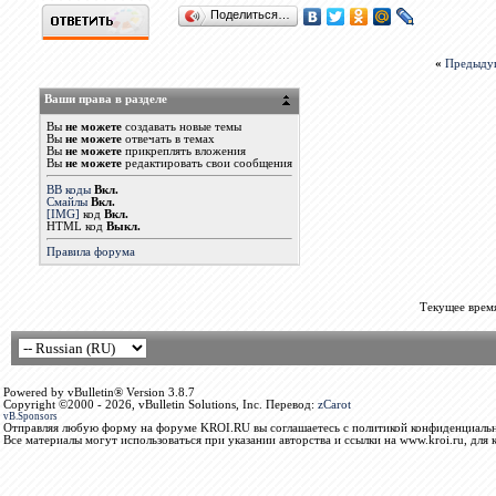
Поделиться…
«
Предыду
Ваши права в разделе
Вы
не можете
создавать новые темы
Вы
не можете
отвечать в темах
Вы
не можете
прикреплять вложения
Вы
не можете
редактировать свои сообщения
BB коды
Вкл.
Смайлы
Вкл.
[IMG]
код
Вкл.
HTML код
Выкл.
Правила форума
Текущее врем
Powered by vBulletin® Version 3.8.7
Copyright ©2000 - 2026, vBulletin Solutions, Inc. Перевод:
zCarot
vB.Sponsors
Отправляя любую форму на форуме KROI.RU вы соглашаетесь с политикой конфиденциальн
Все материалы могут использоваться при указании авторства и ссылки на www.kroi.ru, для 