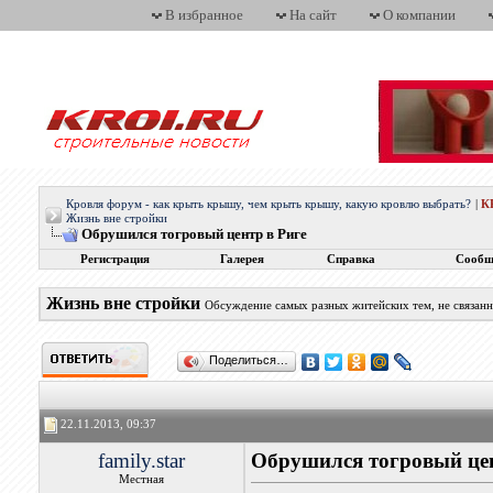
В избранное
На сайт
О компании
Кровля форум - как крыть крышу, чем крыть крышу, какую кровлю выбрать?
|
К
Жизнь вне стройки
Обрушился тогровый центр в Риге
Регистрация
Галерея
Справка
Сообщ
Жизнь вне стройки
Обсуждение самых разных житейских тем, не связан
Поделиться…
22.11.2013, 09:37
family.star
Обрушился тогровый цен
Местная