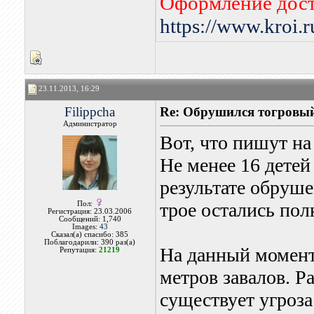
Оформление дост
https://www.kroi.
23.11.2013, 16:29
Filippcha
Re: Обрушился тогровый
Администратор
Вот, что пишут н
Не менее 16 детей
результате обруше
трое остались по
Пол:
Регистрация: 23.03.2006
Сообщений: 1,740
Images:
43
Сказал(а) спасибо: 385
Поблагодарили: 390 раз(а)
На данный момент
Репутация:
21219
метров завалов. 
существует угроз