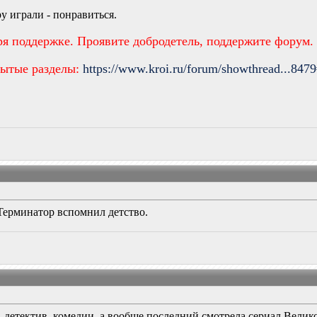
у играли - понравиться.
ря поддержке. Проявите добродетель, поддержите форум.
рытые разделы:
https://www.kroi.ru/forum/showthread...847
Терминатор вспомнил детство.
 детектив, комедии, а вообще последний смотрела сериал Велик