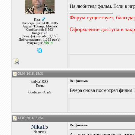
На любителя фильм. Если в игр
__________________
Форум существует, благода
Пол:
Регистрация: 24.01.2005
Адрес: Троицк, Москва
Оформление доступа в зак
Сообщений: 6,563
Images:
75
Сказал(а) спасибо: 2,153
Поблагодарили: 1,035 раз(а)
Репутация:
39614
08.08.2016, 15:31
kolya1988
Re: фильмы
Гость
Вчера снова посмотрел фильм 
Сообщений: n/a
13.09.2016, 21:56
Nika15
Re: фильмы
Новичок
А я под настроение мелодрамы,