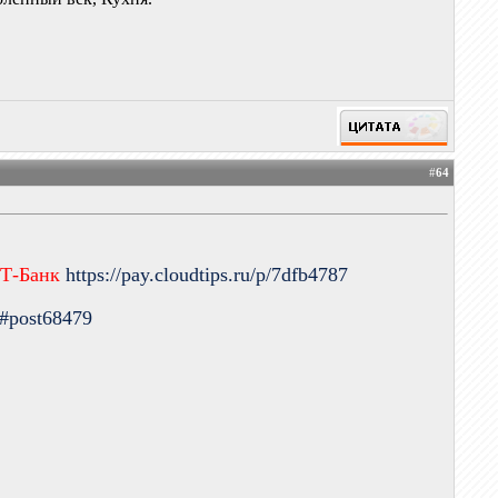
#
64
 Т-Банк
https://pay.cloudtips.ru/p/7dfb4787
9#post68479