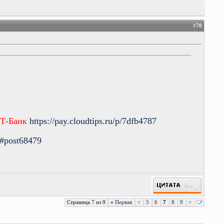
#
70
 Т-Банк
https://pay.cloudtips.ru/p/7dfb4787
9#post68479
Страница 7 из 9
«
Первая
<
5
6
7
8
9
>