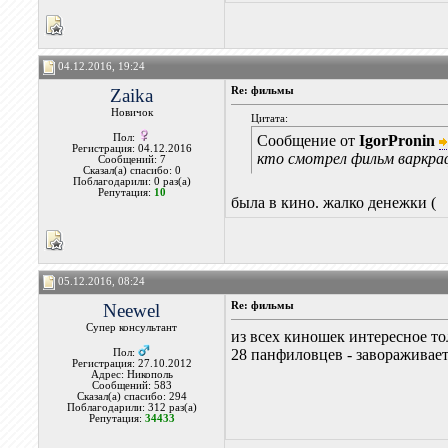
04.12.2016, 19:24
Zaika
Re: фильмы
Новичок
Цитата:
Пол:
Сообщение от
IgorPronin
Регистрация: 04.12.2016
кто смотрел фильм варкр
Сообщений: 7
Сказал(а) спасибо: 0
Поблагодарили: 0 раз(а)
Репутация:
10
была в кино. жалко денежки (
05.12.2016, 08:24
Neewel
Re: фильмы
Супер консультант
из всех киношек интересное то
28 панфиловцев - завораживае
Пол:
Регистрация: 27.10.2012
Адрес: Никополь
Сообщений: 583
Сказал(а) спасибо: 294
Поблагодарили: 312 раз(а)
Репутация:
34433