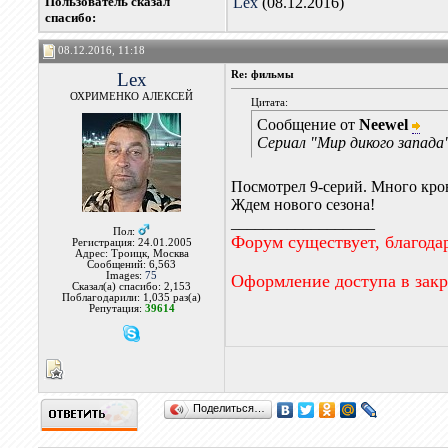
Пользователь сказал
Lex
(08.12.2016)
cпасибо:
08.12.2016, 11:18
Lex
Re: фильмы
ОХРИМЕНКО АЛЕКСЕЙ
Цитата:
Сообщение от
Neewel
Сериал "Мир дикого запада
Посмотрел 9-серий. Много кро
Ждем нового сезона!
__________________
Пол:
Форум существует, благода
Регистрация: 24.01.2005
Адрес: Троицк, Москва
Сообщений: 6,563
Images:
75
Оформление доступа в зак
Сказал(а) спасибо: 2,153
Поблагодарили: 1,035 раз(а)
Репутация:
39614
Поделиться…