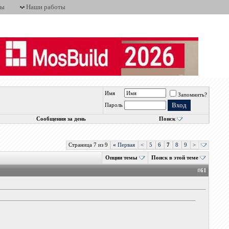
ты
Наши работы
Имя
Запомнить?
Пароль
Сообщения за день
Поиск
Страница 7 из 9
«
Первая
<
5
6
7
8
9
>
Опции темы
Поиск в этой теме
#
61