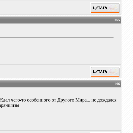
#
65
#
66
Ждал чего-то особенного от Другого Мира... не дождался.
 франшизы