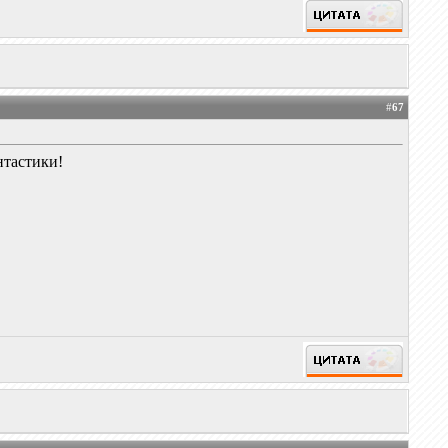
#
67
нтастики!