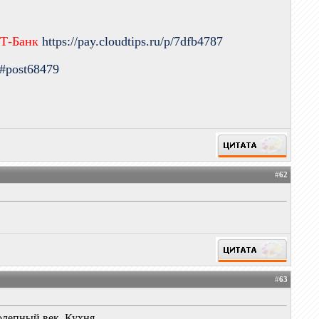
 Т-Банк
https://pay.cloudtips.ru/p/7dfb4787
9#post68479
#
62
#
63
олепный век, Кухня.