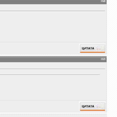
#
68
#
69