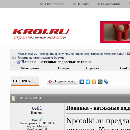
В избранное
На сайт
О компании
Кровля форум - как крыть крышу, чем крыть крышу, какую кровлю выбрать?
|
К
Реклама на строительном форуме
Новинка - натяжные подвесные потолки
Регистрация
Галерея
Справка
Сообщ
Поделиться…
29.01.2014, 09:34
ceil1
Новинка - натяжные под
Новичок
Npotolki.ru предл
Пол:
Регистрация: 05.01.2014
Адрес: Москва
потолки. Когда на
Сообщений: 8