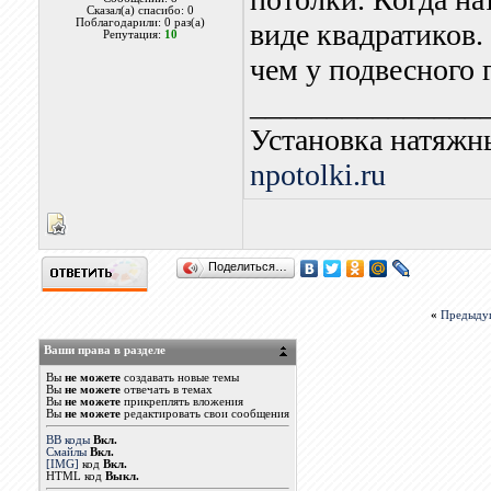
Сказал(а) спасибо: 0
Поблагодарили: 0 раз(а)
виде квадратиков.
Репутация:
10
чем у подвесного 
_______________
Установка натяжн
npotolki.ru
Поделиться…
«
Предыду
Ваши права в разделе
Вы
не можете
создавать новые темы
Вы
не можете
отвечать в темах
Вы
не можете
прикреплять вложения
Вы
не можете
редактировать свои сообщения
BB коды
Вкл.
Смайлы
Вкл.
[IMG]
код
Вкл.
HTML код
Выкл.