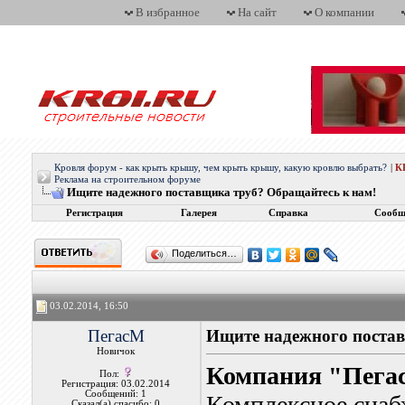
В избранное
На сайт
О компании
Кровля форум - как крыть крышу, чем крыть крышу, какую кровлю выбрать?
|
К
Реклама на строительном форуме
Ищите надежного поставщика труб? Обращайтесь к нам!
Регистрация
Галерея
Справка
Сообщ
Поделиться…
03.02.2014, 16:50
ПегасМ
Ищите надежного постав
Новичок
Компания "Пега
Пол:
Регистрация: 03.02.2014
Сообщений: 1
Комплексное снаб
Сказал(а) спасибо: 0