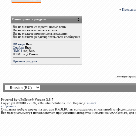
«
Предыду
Ваши права в разделе
Вы
не можете
создавать новые темы
Вы
не можете
отвечать в темах
Вы
не можете
прикреплять вложения
Вы
не можете
редактировать свои сообщения
BB коды
Вкл.
Смайлы
Вкл.
[IMG]
код
Вкл.
HTML код
Выкл.
Правила форума
Текущее врем
Powered by vBulletin® Version 3.8.7
Copyright ©2000 - 2026, vBulletin Solutions, Inc. Перевод:
zCarot
vB.Sponsors
Отправляя любую форму на форуме KROI.RU вы соглашаетесь с политикой конфиденциальн
Все материалы могут использоваться при указании авторства и ссылки на www.kroi.ru, для 