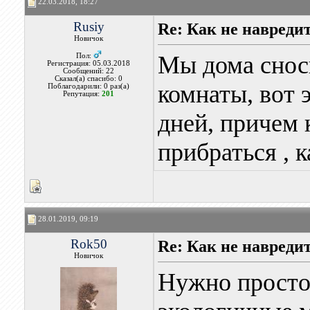
22.03.2018, 18:27
Rusiy
Re: Как не навреди
Новичок
Мы дома сноси
Пол:
Регистрация: 05.03.2018
Сообщений: 22
Сказал(а) спасибо: 0
комнаты, вот 
Поблагодарили: 0 раз(а)
Репутация:
201
дней, причем 
прибраться ,
28.01.2019, 09:19
Rok50
Re: Как не навреди
Новичок
Нужно просто 