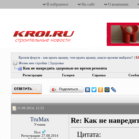
В избранное
На сайт
О компании
Кровля форум - как крыть крышу, чем крыть крышу, какую кровлю выбрать?
|
К
Жизнь вне стройки
|
Здоровье
Как не навредить здоровью во время ремонта
Регистрация
Галерея
Справка
Сообщ
Поделиться…
11.09.2014, 12:52
TruMax
Re: Как не навреди
Ученик
Цитата:
Пол:
Регистрация: 27.08.2014