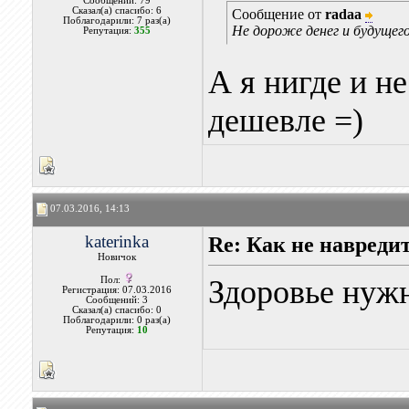
Сообщений: 79
Сказал(а) спасибо: 6
Сообщение от
radaa
Поблагодарили: 7 раз(а)
Не дороже денег и будущего
Репутация:
355
А я нигде и н
дешевле =)
07.03.2016, 14:13
katerinka
Re: Как не навреди
Новичок
Здоровье нужн
Пол:
Регистрация: 07.03.2016
Сообщений: 3
Сказал(а) спасибо: 0
Поблагодарили: 0 раз(а)
Репутация:
10