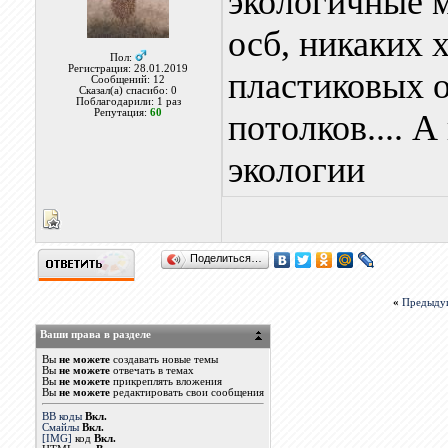
экологичные м
осб, никаких 
Пол:
Регистрация: 28.01.2019
пластиковых 
Сообщений: 12
Сказал(а) спасибо: 0
Поблагодарили: 1 раз
Репутация:
60
потолков.... 
экологии
Поделиться…
«
Предыду
Ваши права в разделе
Вы
не можете
создавать новые темы
Вы
не можете
отвечать в темах
Вы
не можете
прикреплять вложения
Вы
не можете
редактировать свои сообщения
BB коды
Вкл.
Смайлы
Вкл.
[IMG]
код
Вкл.