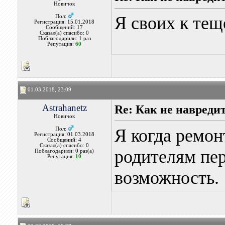
Новичок
Я своих к тещ
Пол:
Регистрация: 15.01.2018
Сообщений: 17
Сказал(а) спасибо: 0
Поблагодарили: 1 раз
Репутация:
60
01.03.2018, 23:09
Astrahanetz
Re: Как не навреди
Новичок
Я когда ремон
Пол:
Регистрация: 01.03.2018
Сообщений: 4
Сказал(а) спасибо: 0
родителям пер
Поблагодарили: 0 раз(а)
Репутация:
10
возможность.