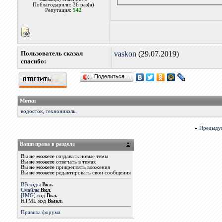
Поблагодарили: 36 раз(а)
Репутация:
542
Пользователь сказал
vaskon
(29.07.2019)
cпасибо:
Поделиться…
Метки
водосток
,
технониколь.
«
Предыду
Ваши права в разделе
Вы
не можете
создавать новые темы
Вы
не можете
отвечать в темах
Вы
не можете
прикреплять вложения
Вы
не можете
редактировать свои сообщения
BB коды
Вкл.
Смайлы
Вкл.
[IMG]
код
Вкл.
HTML код
Выкл.
Правила форума