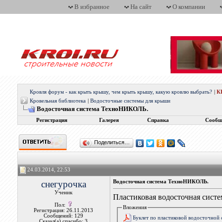
В избранное
На сайт
О компании
Кровля форум - как крыть крышу, чем крыть крышу, какую кровлю выбрать?
|
К
Кровельная библиотека
|
Водосточные системы для крыши
Водосточная система ТехноНИКОЛЬ.
Регистрация
Галерея
Справка
Сообщ
Поделиться…
24.03.2014, 22:53
снегурочка
Водосточная система ТехноНИКОЛЬ.
Ученик
Пластиковая водосточная систем
Пол:
Вложения
Регистрация: 26.11.2013
Сообщений: 129
Буклет по пластиковой водосточной 
Сказал(а) спасибо: 3