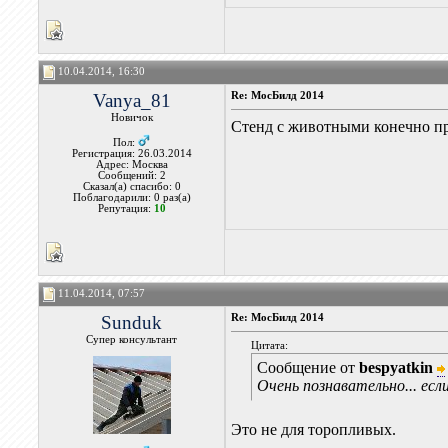
10.04.2014, 16:30
Vanya_81
Re: МосБилд 2014
Новичок
Стенд с животными конечно п
Пол:
Регистрация: 26.03.2014
Адрес: Москва
Сообщений: 2
Сказал(а) спасибо: 0
Поблагодарили: 0 раз(а)
Репутация:
10
11.04.2014, 07:57
Sunduk
Re: МосБилд 2014
Супер консультант
Цитата:
Сообщение от
bespyatkin
Очень познавательно... есл
Это не для торопливых.