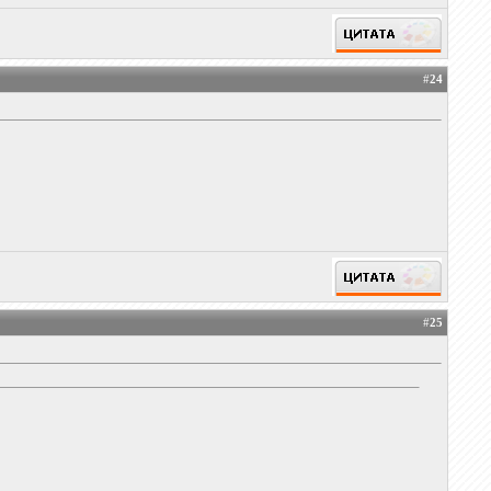
#
24
#
25