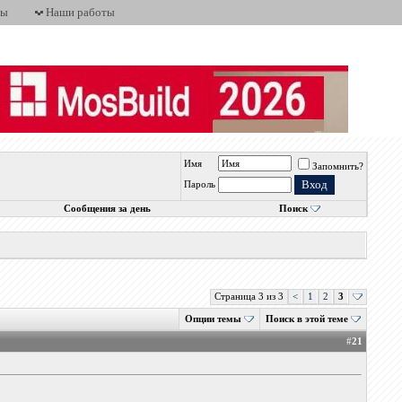
ты
Наши работы
Имя
Запомнить?
Пароль
Сообщения за день
Поиск
Страница 3 из 3
<
1
2
3
Опции темы
Поиск в этой теме
#
21