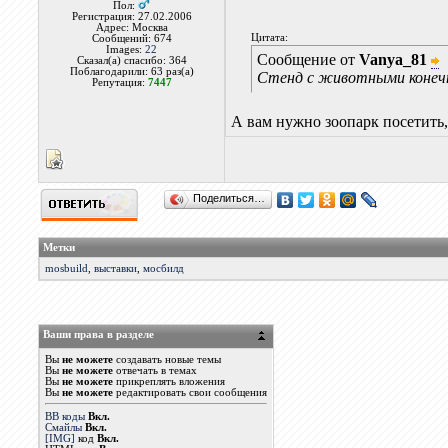
Пол:
Регистрация: 27.02.2006
Адрес: Москва
Цитата:
Сообщений: 674
Images:
22
Сообщение от
Vanya_81
Сказал(а) спасибо: 364
Поблагодарили: 63 раз(а)
Стенд с животными конеч
Репутация:
7447
А вам нужно зоопарк посетить,
Поделиться…
Метки
mosbuild
,
выставки
,
мосбилд
Ваши права в разделе
Вы
не можете
создавать новые темы
Вы
не можете
отвечать в темах
Вы
не можете
прикреплять вложения
Вы
не можете
редактировать свои сообщения
BB коды
Вкл.
Смайлы
Вкл.
[IMG]
код
Вкл.