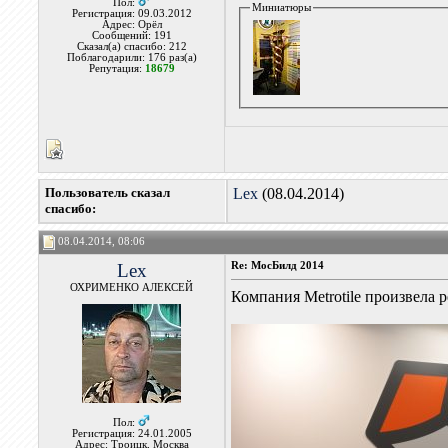
Пол:
Миниатюры
Регистрация: 09.03.2012
Адрес: Орёл
Сообщений: 191
Сказал(а) спасибо: 212
Поблагодарили: 176 раз(а)
Репутация:
18679
Пользователь сказал
Lex
(08.04.2014)
cпасибо:
08.04.2014, 08:06
Lex
Re: МосБилд 2014
ОХРИМЕНКО АЛЕКСЕЙ
Компания Metrotile произвела 
Пол:
Регистрация: 24.01.2005
Адрес: Троицк, Москва