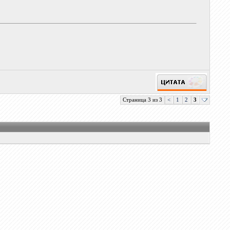
Страница 3 из 3
<
1
2
3