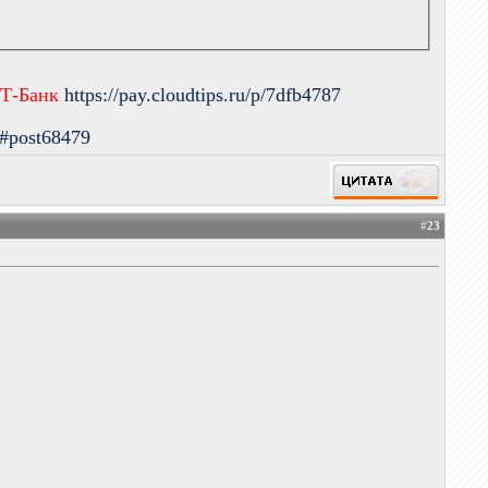
 Т-Банк
https://pay.cloudtips.ru/p/7dfb4787
9#post68479
#
23