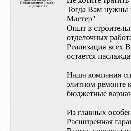
Поблагодарили: 0 раз(а)
Репутация:
10
Тогда Вам нужны 
Мастер"
Опыт в строитель
отделочных работа
Реализация всех В
остается наслажда
Наша компания сп
элитном ремонте 
бюджетные вариа
Из главных особе
Расширенная гаран
Выезд, консультац