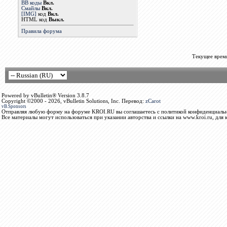
BB коды
Вкл.
Смайлы
Вкл.
[IMG]
код
Вкл.
HTML код
Выкл.
Правила форума
Текущее врем
Powered by vBulletin® Version 3.8.7
Copyright ©2000 - 2026, vBulletin Solutions, Inc. Перевод:
zCarot
vB.Sponsors
Отправляя любую форму на форуме KROI.RU вы соглашаетесь с политикой конфиденциальн
Все материалы могут использоваться при указании авторства и ссылки на www.kroi.ru, для 