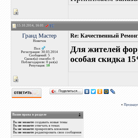
15.10.2014, 16:01
Гранд Мастер
Re: Качественный Ремон
Новичок
Для жителей фор
Пол:
Регистрация: 30.03.2014
Сообщений: 5
особая скидка 15
Сказал(а) спасибо: 0
Поблагодарили: 0 раз(а)
Репутация:
10
Поделиться…
«
Предыду
Ваши права в разделе
Вы
не можете
создавать новые темы
Вы
не можете
отвечать в темах
Вы
не можете
прикреплять вложения
Вы
не можете
редактировать свои сообщения