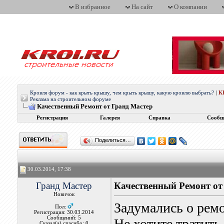
В избранное
На сайт
О компании
Кровля форум - как крыть крышу, чем крыть крышу, какую кровлю выбрать?
|
К
Реклама на строительном форуме
Качественный Ремонт от Гранд Мастер
Регистрация
Галерея
Справка
Сообщ
Поделиться…
30.03.2014, 17:38
Гранд Мастер
Качественный Ремонт от
Новичок
Задумались о рем
Пол:
Регистрация: 30.03.2014
Сообщений: 5
Не хотите тратить
Сказал(а) спасибо: 0