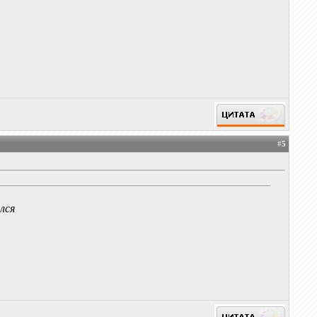
#
5
лся