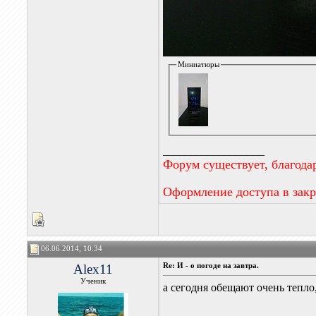
Миниатюры
__________________
Форум существует, благода
Оформление доступа в зак
06.06.2014, 10:34
Alex11
Re: И - о погоде на завтра.
Ученик
а сегодня обещают очень тепло,