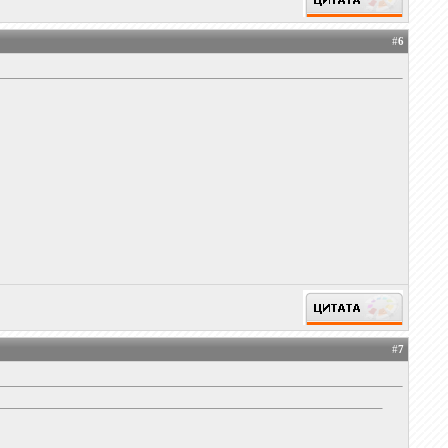
#
6
#
7