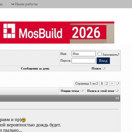
ты
Наши работы
Имя
Запомнить?
Пароль
Сообщения за день
Поиск
Страница 1 из 2
1
2
>
Опции темы
Поиск в этой теме
#
1
равм и пр)
шой вероятностью дождь будет.
и пыльно...