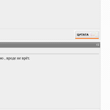
#
2
 , вроде не врёт.