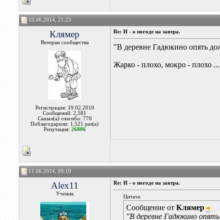
10.06.2014, 21:23
Клямер
Re: И - о погоде на завтра.
Ветеран сообщества
"В деревне Гадюкино опять дож
Жарко - плохо, мокро - плохо .
Регистрация: 19.02.2010
Сообщений: 2,581
Сказал(а) спасибо: 770
Поблагодарили: 1,521 раз(а)
Репутация:
26806
11.06.2014, 09:19
Alex11
Re: И - о погоде на завтра.
Ученик
Цитата:
Сообщение от
Клямер
"В деревне Гадюкино опять 