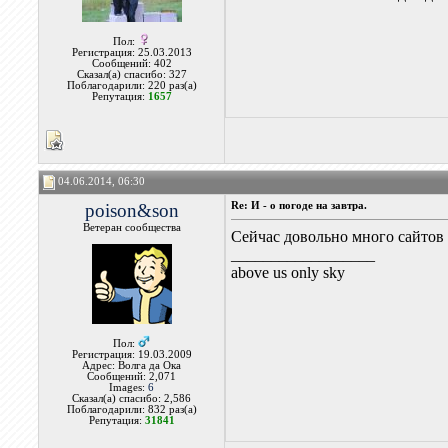
Пол:
Регистрация: 25.03.2013
Сообщений: 402
Сказал(а) спасибо: 327
Поблагодарили: 220 раз(а)
Репутация:
1657
04.06.2014, 06:30
poison&son
Re: И - о погоде на завтра.
Ветеран сообщества
Сейчас довольно много сайтов 
__________________
above us only sky
Пол:
Регистрация: 19.03.2009
Адрес: Волга да Ока
Сообщений: 2,071
Images:
6
Сказал(а) спасибо: 2,586
Поблагодарили: 832 раз(а)
Репутация:
31841