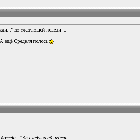
ди..." до следующей недели....
..А ещё Средняя полоса
дожди..." до следующей недели....