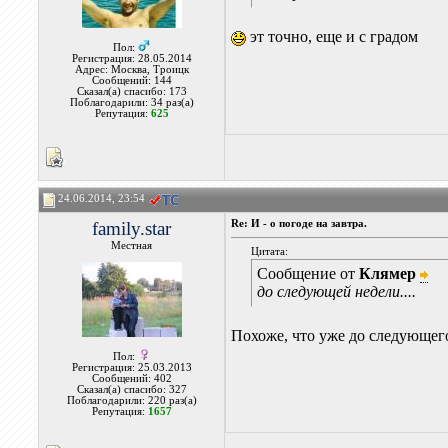
эт точно, еще и с градом
Пол:
Регистрация: 28.05.2014
Адрес: Москва, Троицк
Сообщений: 144
Сказал(а) спасибо: 173
Поблагодарили: 34 раз(а)
Репутация:
625
24.06.2014, 23:54
family.star
Re: И - о погоде на завтра.
Местная
Цитата:
Сообщение от
Клямер
до следующей недели....
Похоже, что уже до следующего
Пол:
Регистрация: 25.03.2013
Сообщений: 402
Сказал(а) спасибо: 327
Поблагодарили: 220 раз(а)
Репутация:
1657