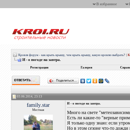
В избранное
Кровля форум - как крыть крышу, чем крыть крышу, какую кровлю выбрать?
|
И - о погоде на завтра.
Регистрация
Галерея
Справ
Поделиться…
03.06.2014, 23:13
family.star
И - о погоде на завтра.
Местная
Много на свете "метеозависимы
Есть ли какие-то "верные прим
Я только одну знаю: если утром
Но в этом сезоне что-то дожди н