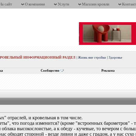
На сайт
О компании
Услуги
Магазин кровли
Контак
КРОВЕЛЬНЫЙ ИНФОРМАЦИОННЫЙ РАЗДЕЛ
|
Жизнь вне стройки
|
Здоровье
ка
Сообщество
Реклама
х" отраслей, и кровельная в том числе.
еты", что погода изменится? (кроме "встроенных барометров" - т
 облака высокослоистые, а к обеду - кучевые, то вечером с боль
ас обходят стороной - везде ливни и даже с градом, а у нас сухо 