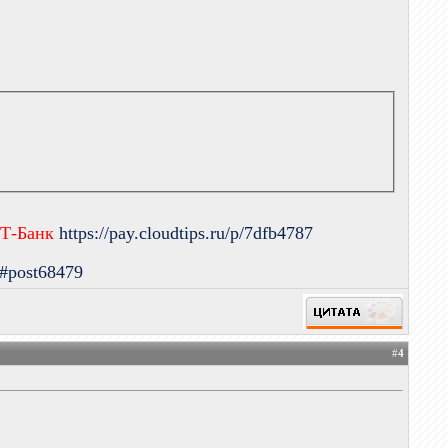
 Т-Банк
https://pay.cloudtips.ru/p/7dfb4787
9#post68479
#
4