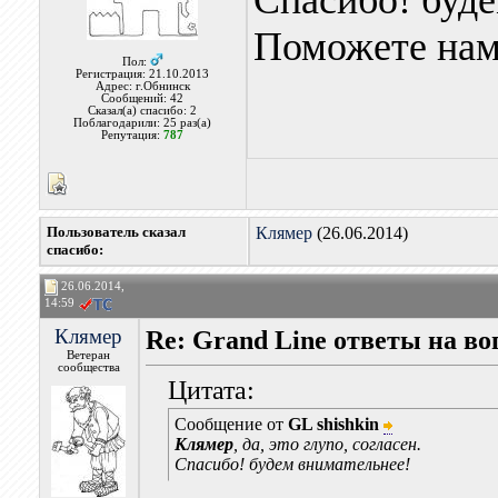
Спасибо! буде
Поможете на
Пол:
Регистрация: 21.10.2013
Адрес: г.Обнинск
Сообщений: 42
Сказал(а) спасибо: 2
Поблагодарили: 25 раз(а)
Репутация:
787
Пользователь сказал
Клямер
(26.06.2014)
cпасибо:
26.06.2014,
14:59
Клямер
Re: Grand Line ответы на в
Ветеран
сообщества
Цитата:
Сообщение от
GL shishkin
Клямер
, да, это глупо, согласен.
Спасибо! будем внимательнее!