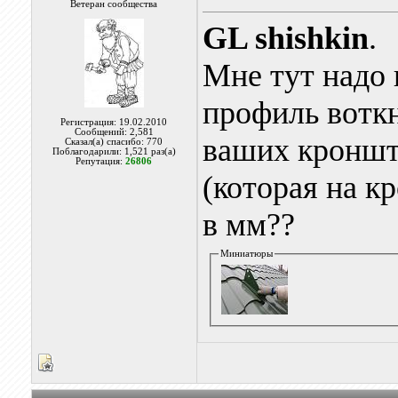
Ветеран сообщества
GL shishkin
.
Мне тут надо 
профиль воткн
Регистрация: 19.02.2010
Сообщений: 2,581
ваших кроншт
Сказал(а) спасибо: 770
Поблагодарили: 1,521 раз(а)
Репутация:
26806
(которая на к
в мм??
Миниатюры