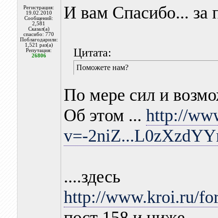
И вам Спасибо... за
Регистрация:
19.02.2010
Сообщений:
2,581
Сказал(а)
спасибо: 770
Поблагодарили:
1,521 раз(а)
Цитата:
Репутация:
26806
Поможете нам?
По мере сил и возмож
Об этом ...
http://ww
v=-2niZ...L0zXzdYY
....здесь
http://www.kroi.ru/f
пост 158 и ниже...