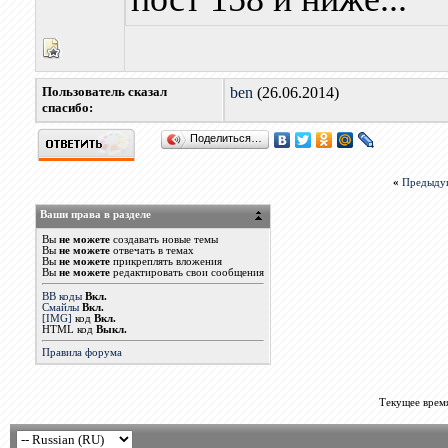
Пользователь сказал
ben
(26.06.2014)
cпасибо:
Поделиться…
«
Предыду
Ваши права в разделе
Вы
не можете
создавать новые темы
Вы
не можете
отвечать в темах
Вы
не можете
прикреплять вложения
Вы
не можете
редактировать свои сообщения
BB коды
Вкл.
Смайлы
Вкл.
[IMG]
код
Вкл.
HTML код
Выкл.
Правила форума
Текущее врем