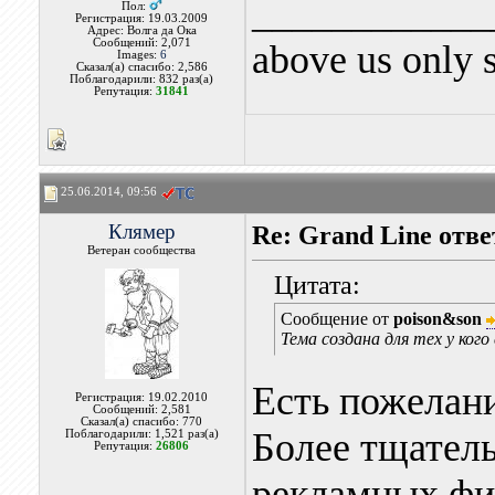
____________
Пол:
Регистрация: 19.03.2009
Адрес: Волга да Ока
Сообщений: 2,071
above us only 
Images:
6
Сказал(а) спасибо: 2,586
Поблагодарили: 832 раз(а)
Репутация:
31841
25.06.2014, 09:56
Клямер
Re: Grand Line отв
Ветеран сообщества
Цитата:
Сообщение от
poison&son
Тема создана для тех у ког
Есть пожелания
Регистрация: 19.02.2010
Сообщений: 2,581
Сказал(а) спасибо: 770
Более тщатель
Поблагодарили: 1,521 раз(а)
Репутация:
26806
рекламных фи