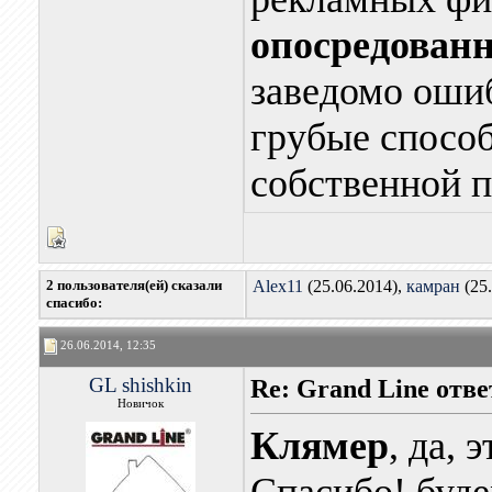
опосредован
заведомо оши
грубые спосо
собственной 
2 пользователя(ей) сказали
Alex11
(25.06.2014),
камран
(25.
cпасибо:
26.06.2014, 12:35
GL shishkin
Re: Grand Line отв
Новичок
Клямер
, да, 