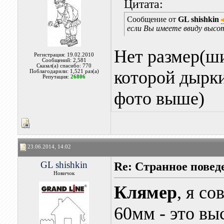
Цитата:
Сообщение от
GL shishkin
если Вы имеете ввиду высо
Нет размер(ши
Регистрация: 19.02.2010
Сообщений: 2,581
Сказал(а) спасибо: 770
которой дырки
Поблагодарили: 1,521 раз(а)
Репутация:
26806
фото выше)
23.06.2014, 14:02
GL shishkin
Re: Странное повед
Новичок
Клямер
, я с
60мм - это вы