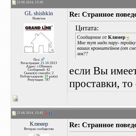
23.06.2014, 13:30
GL shishkin
Re: Странное повед
Новичок
Цитата:
Сообщение от
Клямер
Мне тут надо пару- тройку
ваших кронштейнов (от снеж
мм??
Пол:
Регистрация: 21.10.2013
Адрес: г.Обнинск
если Вы имеет
Сообщений: 42
Сказал(а) спасибо: 2
Поблагодарили: 25 раз(а)
проставки, то
Репутация:
787
23.06.2014, 13:45
Клямер
Re: Странное повед
Ветеран сообщества