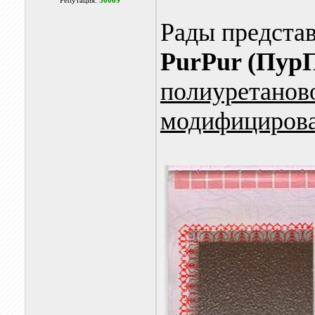
Репутация:
30009
Рады предста
PurPur (Пур
полиуретанов
модифицирова