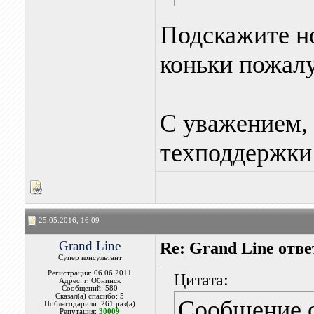
Подскажите но
коньки пожалу
С уважением, 
техподдержки 
25.05.2016, 16:09
Grand Line
Re: Grand Line отв
Супер консультант
Регистрация: 06.06.2011
Цитата:
Адрес: г. Обнинск
Сообщений: 580
Сказал(а) спасибо: 5
Сообщение 
Поблагодарили: 261 раз(а)
Репутация:
30009