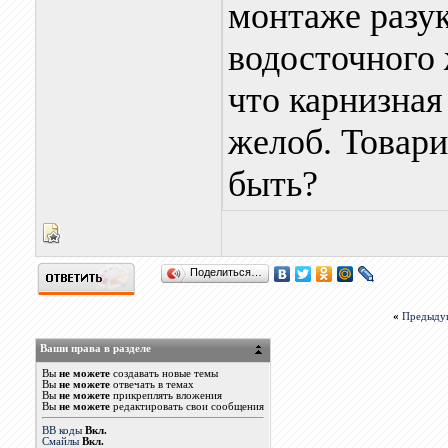
монтаже разук
водосточного 
что карнизная
желоб. Товар
быть?
Поделиться…
«
Предыду
Ваши права в разделе
Вы
не можете
создавать новые темы
Вы
не можете
отвечать в темах
Вы
не можете
прикреплять вложения
Вы
не можете
редактировать свои сообщения
BB коды
Вкл.
Смайлы
Вкл.