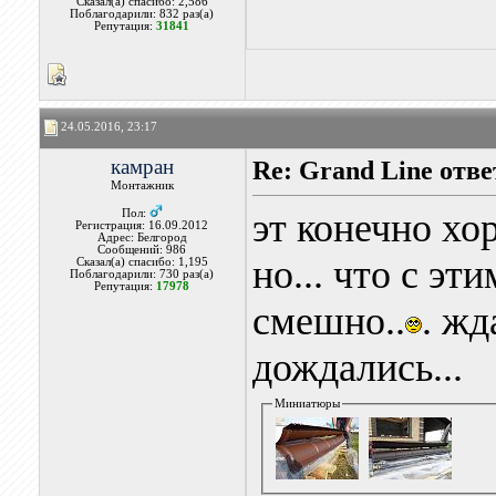
Сказал(а) спасибо: 2,586
Поблагодарили: 832 раз(а)
Репутация:
31841
24.05.2016, 23:17
камран
Re: Grand Line отв
Монтажник
эт конечно хо
Пол:
Регистрация: 16.09.2012
Адрес: Белгород
Сообщений: 986
но... что с эт
Сказал(а) спасибо: 1,195
Поблагодарили: 730 раз(а)
Репутация:
17978
смешно..
. жд
дождались...
Миниатюры