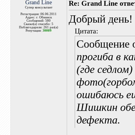
Grand Line
Re: Grand Line отв
Супер консультант
Регистрация: 06.06.2011
Добрый день!
Адрес: г. Обнинск
Сообщений: 580
Сказал(а) спасибо: 5
Поблагодарили: 261 раз(а)
Цитата:
Репутация:
30009
Сообщение 
прогиба в к
(где седлом)
фото(горбом
ошибаюсь ещ
Шишкин обе
дефекта.