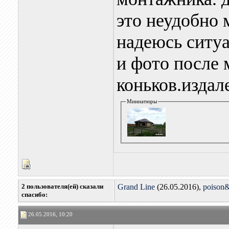
это неудобно 
надеюсь ситу
и фото после 
коньков.издал
Миниатюры
2 пользователя(ей) сказали
Grand Line
(26.05.2016),
poison
cпасибо:
26.05.2016, 10:20