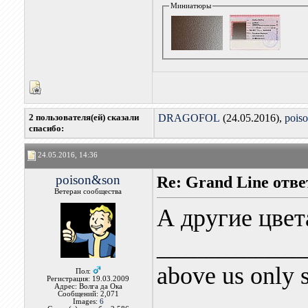
Миниатюры
2 пользователя(ей) сказали
DRAGOFOL
(24.05.2016),
pois
cпасибо:
24.05.2016, 14:36
poison&son
Re: Grand Line отв
Ветеран сообщества
А другие цвет
____________
above us only 
Пол:
Регистрация: 19.03.2009
Адрес: Волга да Ока
Сообщений: 2,071
Images:
6