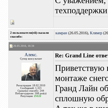
С уважением, 
техподдержки 
2 пользователя(ей) сказали
камран
(26.05.2016),
Клямер
(26
cпасибо:
26.05.2016, 16:34
Алекс.
Re: Grand Line отв
Супер консультант
Приветствую 
монтаже снег
Гранд Лайн об
Регистрация: 18.02.2010
Сообщений: 1,321
Сказал(а) спасибо: 244
Поблагодарили: 168 раз(а)
сплошную об
Репутация:
25122