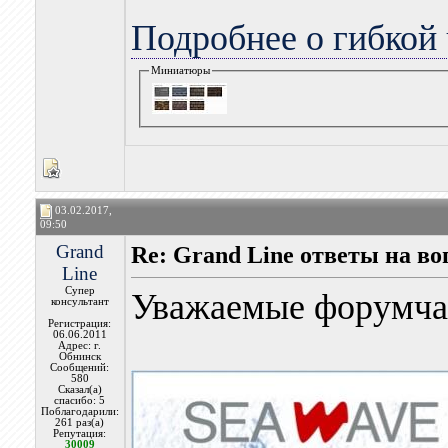
Подробнее о гибкой 
Миниатюры
03.02.2017,
09:50
Grand
Re: Grand Line ответы на в
Line
Супер
Уважаемые форумча
консультант
Регистрация:
06.06.2011
Адрес: г.
Обнинск
Сообщений:
580
Сказал(а)
спасибо: 5
Поблагодарили:
261 раз(а)
Репутация:
30009