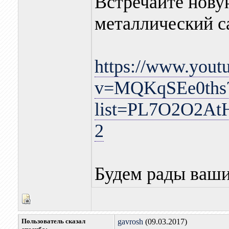
Встречайте нову
металлический с
https://www.yout
v=MQKqSEe0ths
list=PL7O2O2A
2
Будем рады ваш
Пользователь сказал
gavrosh
(09.03.2017)