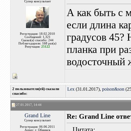
Супер консультант
А как быть с 
если длина ка
градусов 45? 
Регистрация: 18.02.2010
Сообщений: 1,321
Сказал(а) спасибо: 244
Поблагодарили: 168 раз(а)
планка при ра
Репутация:
25122
водосточный 
2 пользователя(ей) сказали
Lex
(31.01.2017),
poison&son
(25
cпасибо:
27.01.2017, 14:44
Grand Line
Re: Grand Line отв
Супер консультант
Регистрация: 06.06.2011
Цитата:
Адрес: г. Обнинск