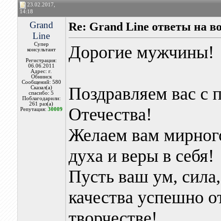
23.02.2017,
14:18
Grand
Re: Grand Line ответы на в
Line
Супер
Дорогие мужчины!
консультант
Регистрация:
06.06.2011
Адрес: г.
Обнинск
Сообщений: 580
Поздравляем вас с 
Сказал(а)
спасибо: 5
Поблагодарили:
261 раз(а)
Отечества!
Репутация:
30009
Желаем вам мирного
духа и веры в себя!
Пусть ваш ум, сила
качества успешно о
творчестве!