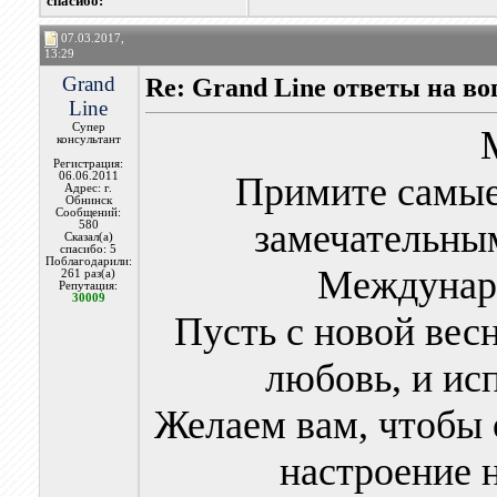
cпасибо:
07.03.2017,
13:29
Grand
Re: Grand Line ответы на в
Line
Супер
консультант
Регистрация:
06.06.2011
Примите самые
Адрес: г.
Обнинск
Сообщений:
замечательны
580
Сказал(а)
спасибо: 5
Поблагодарили:
Междунар
261 раз(а)
Репутация:
30009
Пусть с новой вес
любовь, и ис
Желаем вам, чтобы
настроение н