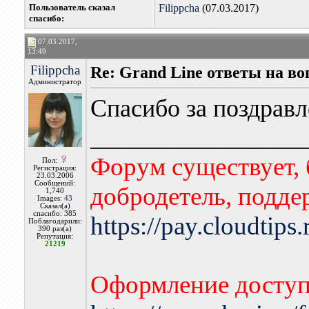
Пользователь сказал
Filippcha
(07.03.2017)
cпасибо:
07.03.2017,
13:49
Filippcha
Re: Grand Line ответы на в
Администратор
Спасибо за поздрав
_________________
Форум существует, 
Пол:
Регистрация:
23.03.2006
Сообщений:
добродетель, подде
1,740
Images:
43
Сказал(а)
спасибо: 385
https://pay.cloudtips
Поблагодарили:
390 раз(а)
Репутация:
21219
Оформление доступа