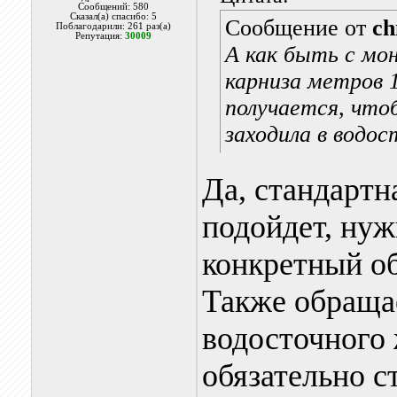
Сообщений: 580
Сказал(а) спасибо: 5
Сообщение от
ch
Поблагодарили: 261 раз(а)
Репутация:
30009
А как быть с мо
карниза метров 1
получается, чтоб
заходила в водо
Да, стандартн
подойдет, нуж
конкретный об
Также обраща
водосточного 
обязательно с