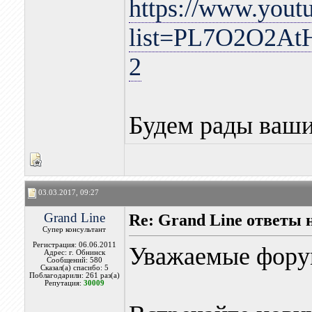
https://www.you
list=PL7O2O2A
2
Будем рады ваш
03.03.2017, 09:27
Grand Line
Re: Grand Line ответы 
Супер консультант
Регистрация: 06.06.2011
Уважаемые фору
Адрес: г. Обнинск
Сообщений: 580
Сказал(а) спасибо: 5
Поблагодарили: 261 раз(а)
Репутация:
30009