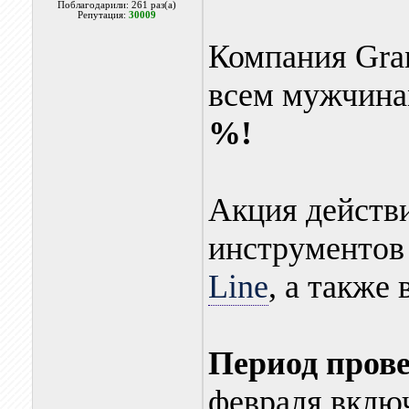
Поблагодарили: 261 раз(а)
Репутация:
30009
Компания Gran
всем мужчин
%!
Акция действи
инструментов
Line
, а также 
Период прове
февраля вклю