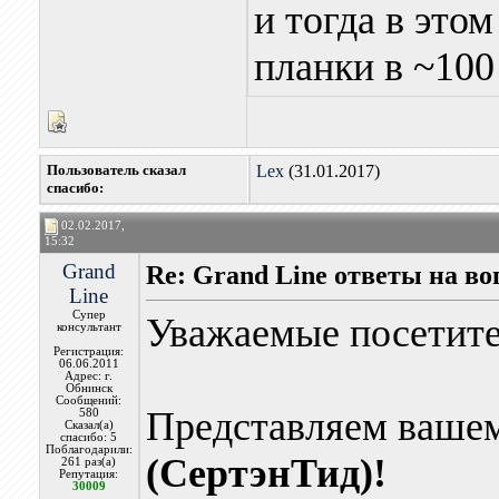
и тогда в это
планки в ~100
Пользователь сказал
Lex
(31.01.2017)
cпасибо:
02.02.2017,
15:32
Grand
Re: Grand Line ответы на в
Line
Супер
Уважаемые посетит
консультант
Регистрация:
06.06.2011
Адрес: г.
Обнинск
Сообщений:
Представляем ваше
580
Сказал(а)
спасибо: 5
Поблагодарили:
(СертэнТид)!
261 раз(а)
Репутация:
30009