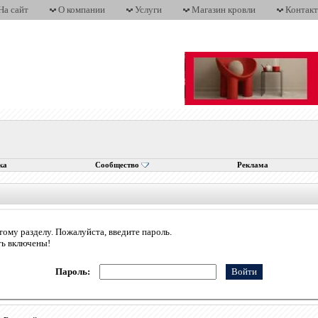
На сайт
О компании
Услуги
Магазин кровли
Контак
ка
Сообщество
Реклама
тому разделу. Пожалуйста, введите пароль.
ть включены!
Пароль: