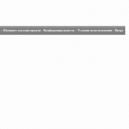
ь
-
Интернет магазин кровли
-
Конфиденциальность
-
Условия использования
-
Вверх