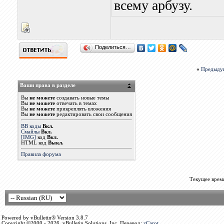
всему арбузу.
Поделиться…
«
Предыду
Ваши права в разделе
Вы
не можете
создавать новые темы
Вы
не можете
отвечать в темах
Вы
не можете
прикреплять вложения
Вы
не можете
редактировать свои сообщения
BB коды
Вкл.
Смайлы
Вкл.
[IMG]
код
Вкл.
HTML код
Выкл.
Правила форума
Текущее врем
Powered by vBulletin® Version 3.8.7
Copyright ©2000 - 2026, vBulletin Solutions, Inc. Перевод:
zCarot