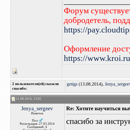
________________
Форум существует
добродетель, под
https://pay.cloudti
Оформление досту
https://www.kroi.
2 пользователя(ей) сказали
getigs
(13.08.2014),
Jenya_sergee
cпасибо:
11.08.2014, 13:02
Jenya_sergeev
Re: Хотите научиться вы
Новичок
спасибо за инстру
Пол:
Регистрация: 27.03.2014
Сообщений: 4