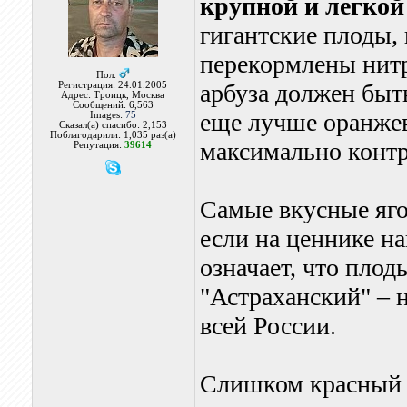
крупной и легкой
гигантские плоды, 
перекормлены нитр
Пол:
арбуза должен быть
Регистрация: 24.01.2005
Адрес: Троицк, Москва
Сообщений: 6,563
еще лучше оранжев
Images:
75
Сказал(а) спасибо: 2,153
Поблагодарили: 1,035 раз(а)
максимально контр
Репутация:
39614
Самые вкусные яго
если на ценнике на
означает, что плод
"Астраханский" – 
всей России.
Слишком красный 