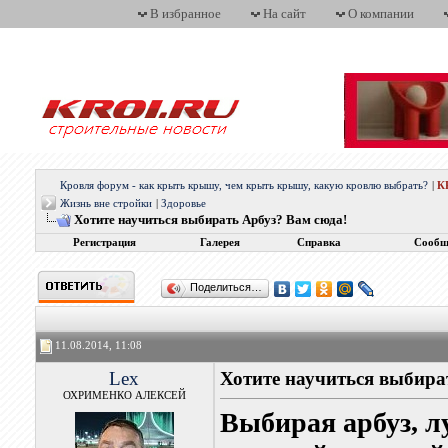
В избранное
На сайт
О компании
Кровля форум - как крыть крышу, чем крыть крышу, какую кровлю выбрать?
|
К
Жизнь вне стройки
|
Здоровье
Хотите научиться выбирать Арбуз? Вам сюда!
Регистрация
Галерея
Справка
Сообщ
Поделиться…
11.08.2014, 11:08
Lex
Хотите научиться выбира
ОХРИМЕНКО АЛЕКСЕЙ
Выбирая арбуз, л