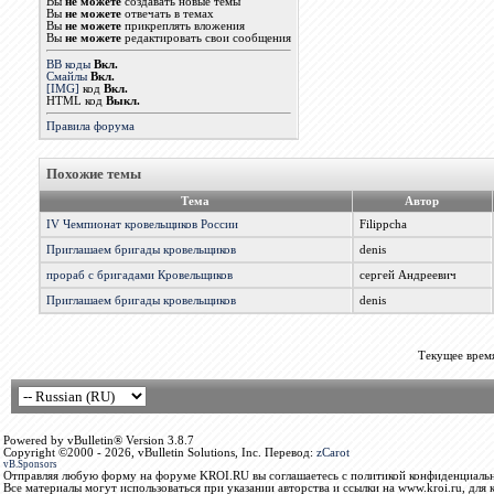
Вы
не можете
создавать новые темы
Вы
не можете
отвечать в темах
Вы
не можете
прикреплять вложения
Вы
не можете
редактировать свои сообщения
BB коды
Вкл.
Смайлы
Вкл.
[IMG]
код
Вкл.
HTML код
Выкл.
Правила форума
Похожие темы
Тема
Автор
IV Чемпионат кровельщиков России
Filippcha
Приглашаем бригады кровельщиков
denis
прораб с бригадами Кровельщиков
сергей Андреевич
Приглашаем бригады кровельщиков
denis
Текущее врем
Powered by vBulletin® Version 3.8.7
Copyright ©2000 - 2026, vBulletin Solutions, Inc. Перевод:
zCarot
vB.Sponsors
Отправляя любую форму на форуме KROI.RU вы соглашаетесь с политикой конфиденциальн
Все материалы могут использоваться при указании авторства и ссылки на www.kroi.ru, для 