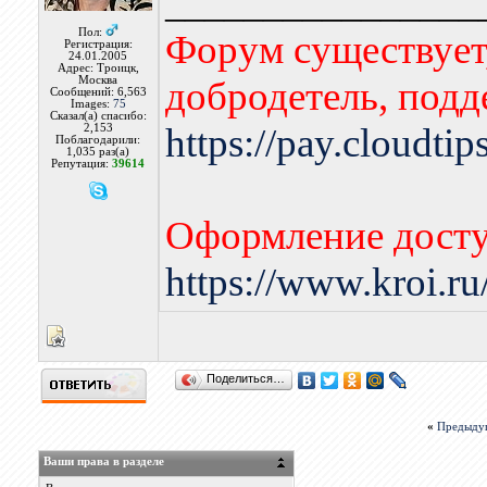
________________
Пол:
Форум существует,
Регистрация:
24.01.2005
Адрес: Троицк,
Москва
добродетель, подд
Сообщений: 6,563
Images:
75
Сказал(а) спасибо:
https://pay.cloudti
2,153
Поблагодарили:
1,035 раз(а)
Репутация:
39614
Оформление досту
https://www.kroi.r
Поделиться…
«
Предыду
Ваши права в разделе