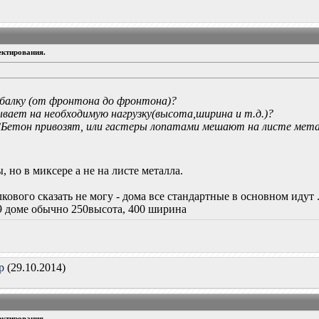
ектирования.
и балку (от фронтона до фронтона)?
ывает на необходимую нагрузку(высота,ширина и т.д.)?
ёт?Бетон привозят, или гастеры лопатами мешают на листе мет
, но в миксере а не на листе металла.
кового сказать не могу - дома все стандартные в основном идут 
х9 доме обычно 250высота, 400 ширина
р
(29.10.2014)
ектирования.