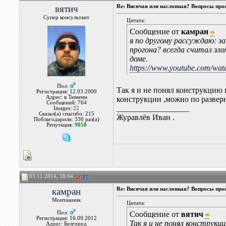
вятич
Re: Висячая или наслонная? Вопросы про
Супер консультант
Цитата:
Сообщение от
камран
я по другому рассуждаю: за
прогона? всегда считал зло
доме.
https://www.youtube.com/w
Пол:
Так я и не понял конструкцию 
Регистрация: 12.03.2009
Адрес: в Тюмени
конструкции ,можно по развер
Сообщений: 764
__________________
Images:
22
Сказал(а) спасибо: 215
Журавлёв Иван .
Поблагодарили: 330 раз(а)
Репутация:
9850
03.11.2014, 18:04
камран
Re: Висячая или наслонная? Вопросы про
Монтажник
Цитата:
Пол:
Сообщение от
вятич
Регистрация: 16.09.2012
Так я и не понял конструкц
Адрес: Белгород