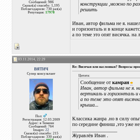
Сообщений: 986
конструкции ,можно по ра
Сказал(а) спасибо: 1,195
решить
Поблагодарили: 730 раз(а)
Репутация:
17978
Иван, автор фильма не я. нашел
и горизонталь и в конце кажетс
а по теме это опят висячка. на
03.11.2014, 22:29
вятич
Re: Висячая или наслонная? Вопросы про
Супер консультант
Цитата:
Сообщение от
камран
Иван, автор фильма не я. н
вертикаль и горизонталь и 
а по теме это опят висячка
крыша...
Пол:
Классика жанра .но в силу опыт
Регистрация: 12.03.2009
Адрес: в Тюмени
по середине финиш ,это уже не
Сообщений: 764
__________________
Images:
22
Сказал(а) спасибо: 215
Журавлёв Иван .
Поблагодарили: 330 раз(а)