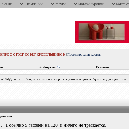
На сайт
О компании
Услуги
Магазин кровли
Контак
ВОПРОС-ОТВЕТ-СОВЕТ КРОВЕЛЬЩИКОВ
|
Проектирование кровли
ка
Сообщество
Реклама
tatka385@yandex.ru Вопросы, связанные с проектированием крыши. Архитектура и расчеты.
рования.
... а обычно 5 гвоздей на 120. и ничего не трескается...