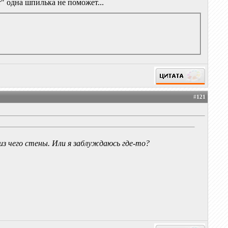
т" одна шпилька не поможет...
#
121
из чего стены. Или я заблуждаюсь где-то?