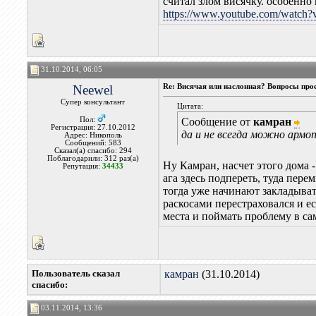
считал злом висячку. особенно 
https://www.youtube.com/watc
31.10.2014, 06:05
Neewel
Re: Висячая или наслонная? Вопросы про
Супер консультант
Цитата:
Пол:
Сообщение от
камран
Регистрация: 27.10.2012
да и не всегда можно армоп
Адрес: Никополь
Сообщений: 583
Сказал(а) спасибо: 294
Поблагодарили: 312 раз(а)
Ну Камран, насчет этого дома -
Репутация:
34433
ага здесь подпереть, туда пере
тогда уже начинают закладыват
раскосами перестраховался и е
места и поймать проблему в са
Пользователь сказал
камран
(31.10.2014)
cпасибо:
03.11.2014, 13:36