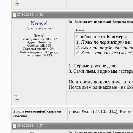
27.10.2014, 19:52
Neewel
Re: Висячая или наслонная? Вопросы про
Супер консультант
Цитата:
Пол:
Сообщение от
Клямер
Регистрация: 27.10.2012
1. Пояс( по периметру) ил
Адрес: Никополь
Сообщений: 583
2. Его кто нибудь просчит
Сказал(а) спасибо: 294
3. Кто льёт и из чего ль
Поблагодарили: 312 раз(а)
Репутация:
34433
1. Периметр ясное дело.
3. Сами льем, видно мы гастеры
По второму вопросу ничего тол
Пояса льем одинаковые - на 6
2 пользователя(ей) сказали
poison&son
(27.10.2014),
Кляме
cпасибо:
29.10.2014, 19:57
Re: Висячая или наслонная? Вопросы про