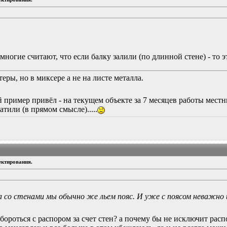
многие считают, что если балку залили (по длинной стене) - то эт
теры, но в миксере а не на листе металла.
й пример привёл - на текущем объекте за 7 месяцев работы местн
тили (в прямом смысле).....
ектирования.
а со стенами мы обычно же льем пояс. И уже с поясом неважно 
бороться с распором за счет стен? а почему бы не исключит расп