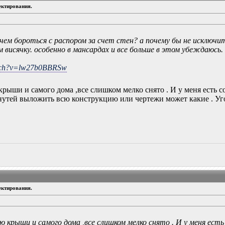
ектирования.
чем бороться с распором за счет стен? а почему бы не исключит
м висячку. особенно в мансардах и все больше в этом убеждаюсь.
atch?v=lw27b0BBRSw
крыши и самого дома ,все слишком мелко снято . И у меня есть
нутей выложить всю конструкцию или чертежи может какие . Уг
ектирования.
ию крыши и самого дома ,все слишком мелко снято . И у меня ест