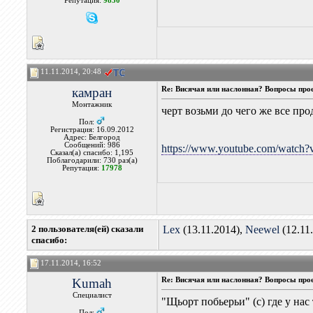
Репутация:
9850
11.11.2014, 20:48
камран
Re: Висячая или наслонная? Вопросы про
Монтажник
черт возьми до чего же все про
Пол:
Регистрация: 16.09.2012
Адрес: Белгород
Сообщений: 986
https://www.youtube.com/watch
Сказал(а) спасибо: 1,195
Поблагодарили: 730 раз(а)
Репутация:
17978
2 пользователя(ей) сказали
Lex
(13.11.2014),
Neewel
(12.11
cпасибо:
17.11.2014, 16:52
Kumah
Re: Висячая или наслонная? Вопросы про
Специалист
"Щьорт побьерьи" (с) где у на
Пол: