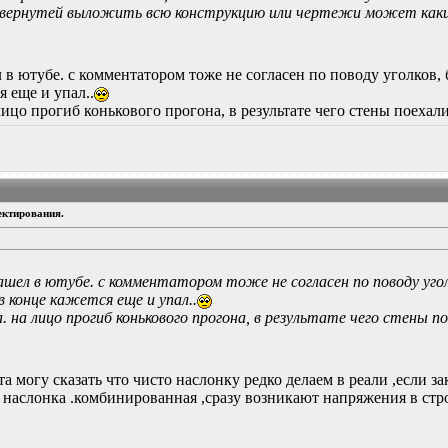
звернутей выложить всю конструкцию или чертежи может какие
 в ютубе. с комментатором тоже не согласен по поводу уголков, б
я еще и упал..
 лицо прогиб конькового прогона, в результате чего стены поехал
ектирования.
ашел в ютубе. с комментатором тоже не согласен по поводу уголк
в конце кажется еще и упал..
. на лицо прогиб конькового прогона, в результате чего стены п
а могу сказать что чисто наслонку редко делаем в реали ,если за
 наслонка .комбинированная ,сразу возникают напряжения в стр