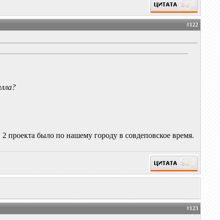
#
122
алла?
. 2 проекта было по нашему городу в совдеповское время.
#
123