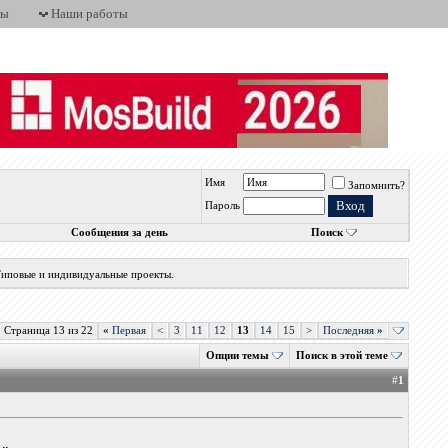
ты
Наши работы
Имя
Запомнить?
Пароль
Сообщения за день
Поиск
 Типовые и индивидуальные проекты.
Страница 13 из 22
«
Первая
<
3
11
12
13
14
15
>
Последняя
»
Опции темы
Поиск в этой теме
#
1