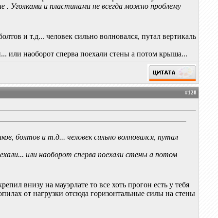
 . Уголками и пластинами не всегда можно проблему
олтов и т.д... человек сильно волновался, путал вертикаль
и... или наоборот сперва поехали стены а потом крыша...
#
128
ов, болтов и т.д... человек сильно волновался, путал
оехали... или наоборот сперва поехали стены а потом
крепил внизу на мауэрлате то все хоть прогон есть у тебя
опилах от нагрузки отсюда горизонтальные силы на стены