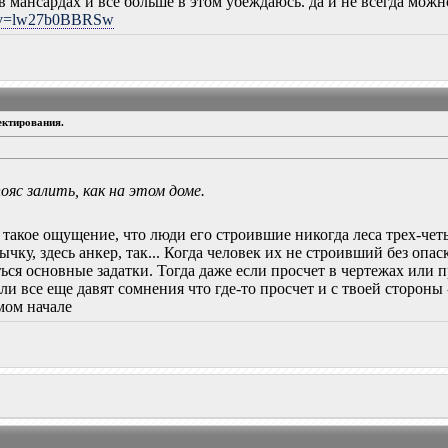
в мансардах и все больше в этом убеждаюсь. да и не всегда можн
h?v=lw27b0BBRSw
ектирования.
ояс залить, как на этом доме.
 такое ощущение, что люди его строившие никогда леса трех-четы
мычку, здесь анкер, так... Когда человек их не строивший без оп
ься основные задатки. Тогда даже если просчет в чертежах или п
сли все еще давят сомнения что где-то просчет и с твоей сторон
мом начале