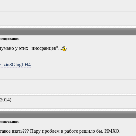
ектирования.
думано у этих "иносранцев"...
?v=zin8GtugLH4
.2014)
ектирования.
с такое взять??? Пару проблем в работе решило бы. ИМХО.