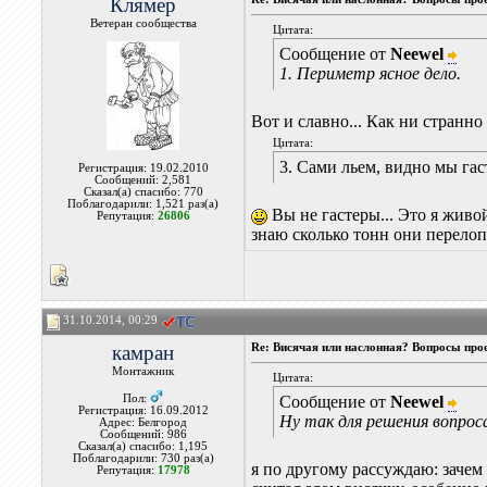
Клямер
Ветеран сообщества
Цитата:
Сообщение от
Neewel
1. Периметр ясное дело.
Вот и славно... Как ни странно 
Цитата:
3. Сами льем, видно мы гас
Регистрация: 19.02.2010
Сообщений: 2,581
Сказал(а) спасибо: 770
Поблагодарили: 1,521 раз(а)
Вы не гастеры... Это я живо
Репутация:
26806
знаю сколько тонн они перелопа
31.10.2014, 00:29
камран
Re: Висячая или наслонная? Вопросы про
Монтажник
Цитата:
Пол:
Сообщение от
Neewel
Регистрация: 16.09.2012
Ну так для решения вопрос
Адрес: Белгород
Сообщений: 986
Сказал(а) спасибо: 1,195
Поблагодарили: 730 раз(а)
я по другому рассуждаю: зачем 
Репутация:
17978