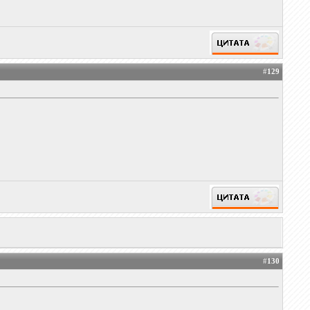
#
129
#
130