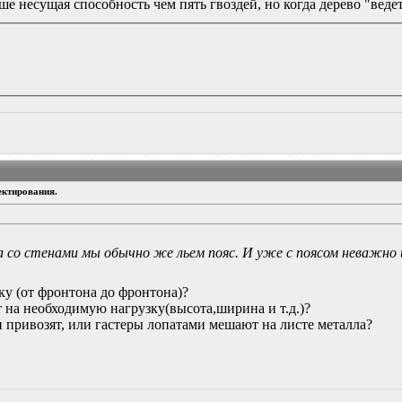
е несущая способность чем пять гвоздей, но когда дерево "веде
ектирования.
а со стенами мы обычно же льем пояс. И уже с поясом неважно 
лку (от фронтона до фронтона)?
т на необходимую нагрузку(высота,ширина и т.д.)?
он привозят, или гастеры лопатами мешают на листе металла?