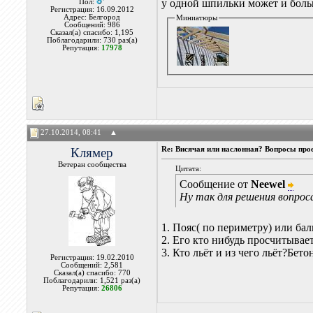
у одной шпильки может и больш
Пол:
Регистрация: 16.09.2012
Адрес: Белгород
Миниатюры
Сообщений: 986
Сказал(а) спасибо: 1,195
Поблагодарили: 730 раз(а)
Репутация:
17978
27.10.2014, 08:41
▲
Клямер
Re: Висячая или наслонная? Вопросы про
Ветеран сообщества
Цитата:
Сообщение от
Neewel
Ну так для решения вопрос
1. Пояс( по периметру) или ба
2. Его кто нибудь просчитывае
3. Кто льёт и из чего льёт?Бет
Регистрация: 19.02.2010
Сообщений: 2,581
Сказал(а) спасибо: 770
Поблагодарили: 1,521 раз(а)
Репутация:
26806