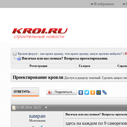
В избранное
Кровля форум - как крыть крышу, чем крыть крышу, какую кровлю выбрать?
|
Висячая или наслонная? Вопросы проектирования.
Регистрация
Галерея
Справ
Проектирование кровли
Доступ к разделу платный. Сделать запрос 
Поделиться…
01.09.2014, 20:21
▼
камран
Висячая или наслонная? Вопросы проекти
Монтажник
здесь на каждом по 9 саморезов 