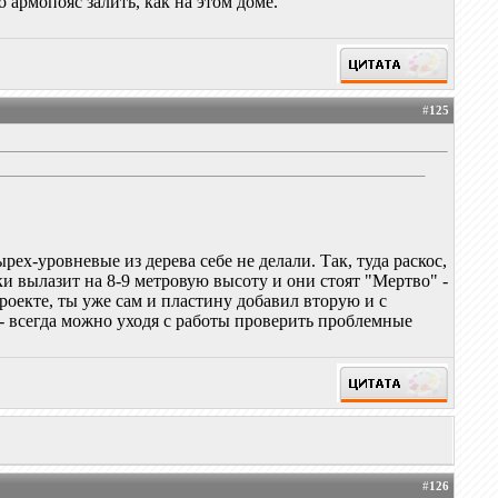
о армопояс залить, как на этом доме.
#
125
рех-уровневые из дерева себе не делали. Так, туда раскос,
аски вылазит на 8-9 метровую высоту и они стоят "Мертво" -
роекте, ты уже сам и пластину добавил вторую и с
ы - всегда можно уходя с работы проверить проблемные
#
126