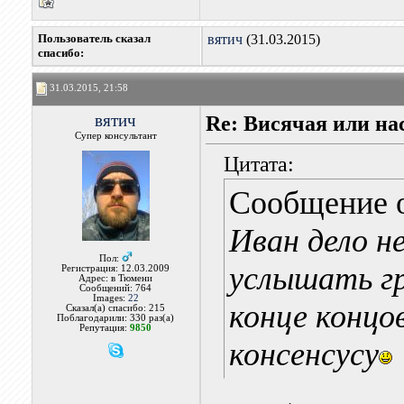
Пользователь сказал
вятич
(31.03.2015)
cпасибо:
31.03.2015, 21:58
вятич
Re: Висячая или на
Супер консультант
Цитата:
Сообщение 
Иван дело не
Пол:
услышать г
Регистрация: 12.03.2009
Адрес: в Тюмени
Сообщений: 764
Images:
22
конце концо
Сказал(а) спасибо: 215
Поблагодарили: 330 раз(а)
Репутация:
9850
консенсусу