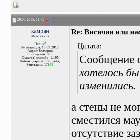
28.03.2015, 19:40
камран
Re: Висячая или на
Монтажник
Цитата:
Пол:
Регистрация: 16.09.2012
Адрес: Белгород
Сообщений: 986
Сообщение 
Сказал(а) спасибо: 1,195
Поблагодарили: 730 раз(а)
Репутация:
17978
хотелось бы
изменились.
а стены не мо
сместился мау
отсутствие за