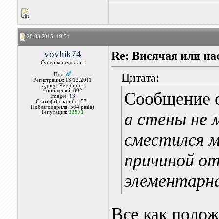
28.03.2015, 19:54
vovhik74
Re: Висячая или на
Супер консультант
Цитата:
Пол:
Регистрация: 13.12.2011
Адрес: Челябинск
Сообщений: 802
Сообщение 
Images:
13
Сказал(а) спасибо: 531
Поблагодарили: 564 раз(а)
Репутация:
33971
а стены не 
сместился 
причиной от
элементарна
Все как полож