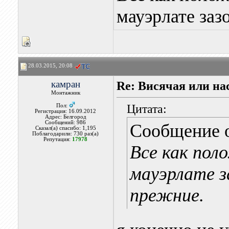
мауэрлате заз
28.03.2015, 20:08
камран
Re: Висячая или на
Монтажник
Цитата:
Пол:
Регистрация: 16.09.2012
Адрес: Белгород
Сообщений: 986
Сообщение 
Сказал(а) спасибо: 1,195
Поблагодарили: 730 раз(а)
Репутация:
17978
Все как пол
мауэрлате 
прежние.