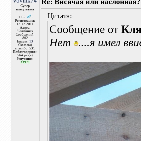
vovhik74
Re: Висячая или наслонная?
Супер
консультант
Цитата:
Пол:
Регистрация:
13.12.2011
Сообщение от
Кля
Адрес:
Челябинск
Сообщений:
802
Нет
....я имел в
Images:
13
Сказал(а)
спасибо: 531
Поблагодарили:
564 раз(а)
Репутация:
33971