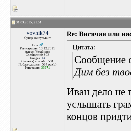
31.03.2015, 21:51
vovhik74
Re: Висячая или на
Супер консультант
Цитата:
Пол:
Регистрация: 13.12.2011
Адрес: Челябинск
Сообщений: 802
Сообщение 
Images:
13
Сказал(а) спасибо: 531
Поблагодарили: 564 раз(а)
Репутация:
33971
Дим без тво
Иван дело не 
услышать грам
концов придти