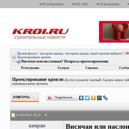
В избранное
На сайт
О компании
Кровля форум - как крыть крышу, чем крыть крышу, какую кровлю выбрать?
|
В
Проектирование кровли
Висячая или наслонная? Вопросы проектирования.
Регистрация
Галерея
Справка
Сообщ
Проектирование кровли
Доступ к разделу платный. Сделать запрос t
индивидуальные проекты.
Поделиться…
01.09.2014, 20:21
▼
камран
Висячая или насло