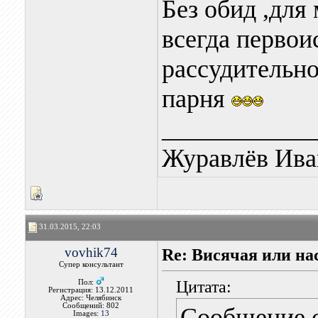
Без обид ,для
всегда первои
рассудительно
парня
____________
Журавлёв Ива
31.03.2015, 22:03
vovhik74
Re: Висячая или на
Супер консультант
Цитата:
Пол:
Регистрация: 13.12.2011
Адрес: Челябинск
Сообщений: 802
Сообщение 
Images:
13