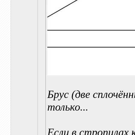
Брус (две сплочён
только...
Если в стропилах к