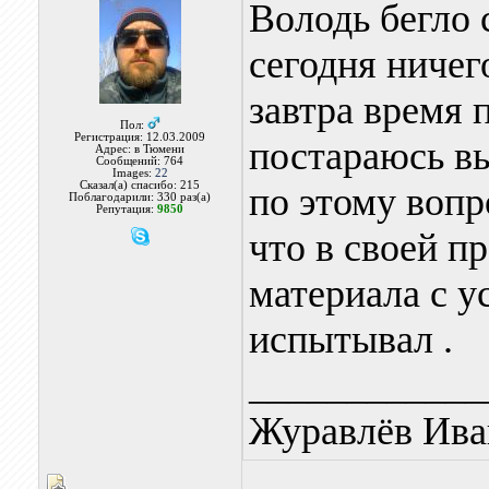
Володь бегло 
сегодня ничего
завтра время 
Пол:
Регистрация: 12.03.2009
постараюсь вы
Адрес: в Тюмени
Сообщений: 764
Images:
22
Сказал(а) спасибо: 215
по этому вопр
Поблагодарили: 330 раз(а)
Репутация:
9850
что в своей п
материала с у
испытывал .
____________
Журавлёв Ива