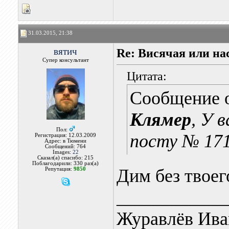
31.03.2015, 21:38
вятич
Re: Висячая или на
Супер консультант
Цитата:
Сообщение 
Клямер
, У 
Пол:
посту № 17
Регистрация: 12.03.2009
Адрес: в Тюмени
Сообщений: 764
Images:
22
Сказал(а) спасибо: 215
Поблагодарили: 330 раз(а)
Дим без твоег
Репутация:
9850
____________
Журавлёв Ива