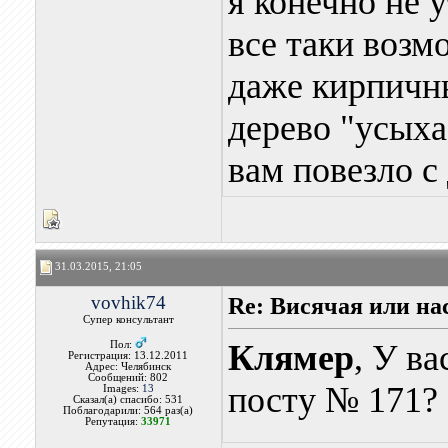
я конечно не 
все таки возм
даже кирпичны
дерево "усыха
вам повезло с
31.03.2015, 21:05
vovhik74
Re: Висячая или на
Супер консультант
Клямер
, У в
Пол:
Регистрация: 13.12.2011
Адрес: Челябинск
Сообщений: 802
посту № 171?
Images:
13
Сказал(а) спасибо: 531
Поблагодарили: 564 раз(а)
Репутация:
33971