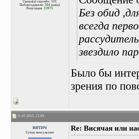
Сказал(а) спасибо: 531
Поблагодарили: 564 раз(а)
Репутация:
33971
Без обид ,дл
всегда перв
рассудитель
звездило па
Было бы инте
зрения по пов
31.03.2015, 22:09
вятич
Re: Висячая или на
Супер консультант