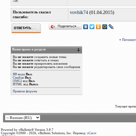
Пользователь сказал
vovhik74
(01.04.2015)
cпасибо:
Поделиться…
«
Предыду
Ваши права в разделе
Вы
не можете
создавать новые темы
Вы
не можете
отвечать в темах
Вы
не можете
прикреплять вложения
Вы
не можете
редактировать свои сообщения
BB коды
Вкл.
Смайлы
Вкл.
[IMG]
код
Вкл.
HTML код
Выкл.
Правила форума
Текущее врем
Powered by vBulletin® Version 3.8.7
Copyright ©2000 - 2026, vBulletin Solutions, Inc. Перевод:
zCarot