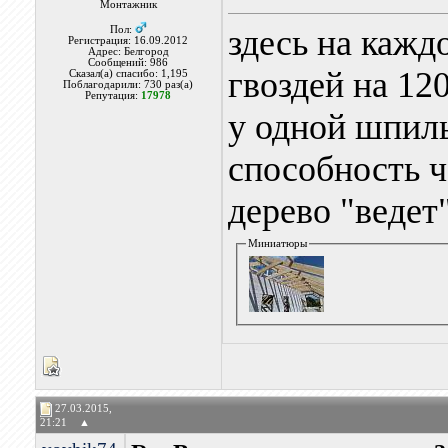
Монтажник
здесь на каждо
Пол:
Регистрация: 16.09.2012
Адрес: Белгород
Сообщений: 986
гвоздей на 120
Сказал(а) спасибо: 1,195
Поблагодарили: 730 раз(а)
Репутация:
17978
у одной шпил
способность ч
дерево "ведет
Миниатюры
27.03.2015,
21:21
▲