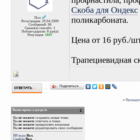
Скоба для Ондекс
поликарбоната.
Пол:
Регистрация: 29.04.2009
Сообщений: 96
Сказал(а) спасибо: 1
Поблагодарили: 8 раз(а)
Репутация:
1047
Цена от 16 руб./шт
Трапециевидная с
Поделиться…
«
Предыду
Ваши права в разделе
Вы
не можете
создавать новые темы
Вы
не можете
отвечать в темах
Вы
не можете
прикреплять вложения
Вы
не можете
редактировать свои сообщения
BB коды
Вкл.
Смайлы
Вкл.