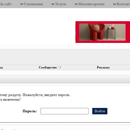
На сайт
О компании
Услуги
Магазин кровли
Контак
ка
Сообщество
Реклама
тому разделу. Пожалуйста, введите пароль.
ть включены!
Пароль: