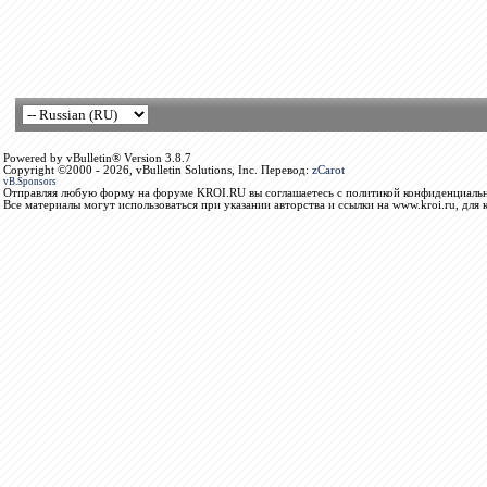
Powered by vBulletin® Version 3.8.7
Copyright ©2000 - 2026, vBulletin Solutions, Inc. Перевод:
zCarot
vB.Sponsors
Отправляя любую форму на форуме KROI.RU вы соглашаетесь с политикой конфиденциальн
Все материалы могут использоваться при указании авторства и ссылки на www.kroi.ru, для 