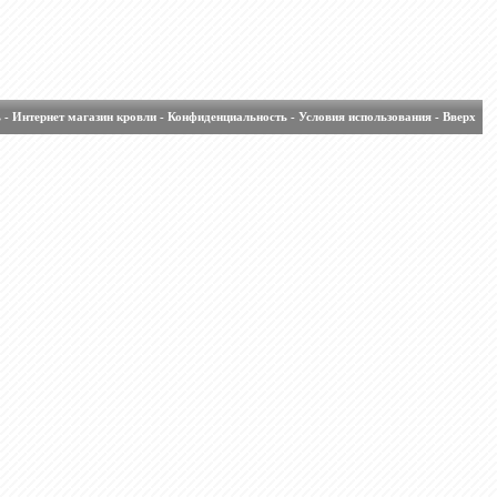
ь
-
Интернет магазин кровли
-
Конфиденциальность
-
Условия использования
-
Вверх