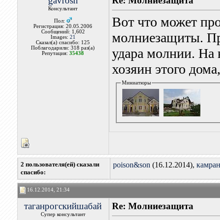
gavrosh
Re: Молниезащита
Консультант
Вот что может про
Пол:
Регистрация: 20.05.2006
Сообщений: 1,602
молниезащиты. Пр
Images:
21
Сказал(а) спасибо: 125
Поблагодарили: 318 раз(а)
удара молнии. На 
Репутация:
35438
хозяин этого дома
Миниатюры
2 пользователя(ей) сказали
poison&son
(16.12.2014),
камра
cпасибо:
16.12.2014, 21:34
таганрогскийшабай
Re: Молниезащита
Супер консультант