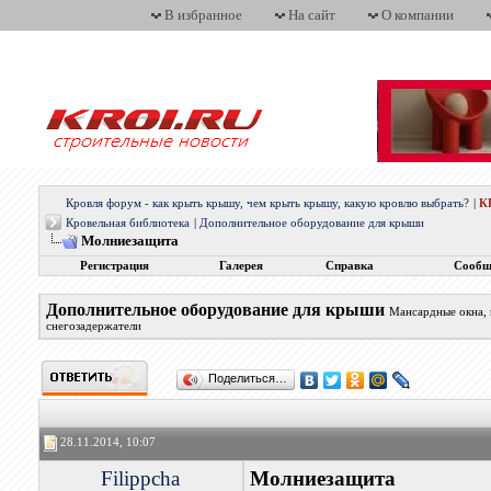
В избранное
На сайт
О компании
Кровля форум - как крыть крышу, чем крыть крышу, какую кровлю выбрать?
|
К
Кровельная библиотека
|
Дополнительное оборудование для крыши
Молниезащита
Регистрация
Галерея
Справка
Сообщ
Дополнительное оборудование для крыши
Мансардные окна, 
снегозадержатели
Поделиться…
28.11.2014, 10:07
Filippcha
Молниезащита