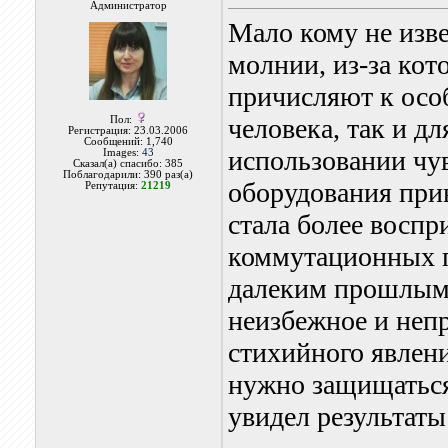
Администратор
Мало кому не изв
молнии, из-за ко
причисляют к осо
человека, так и д
Пол:
Регистрация: 23.03.2006
Сообщений: 1,740
использовании чу
Images:
43
Сказал(а) спасибо: 385
Поблагодарили: 390 раз(а)
оборудования прив
Репутация:
21219
стала более восп
коммутационных п
далеким прошлым,
неизбежное и непр
стихийного явлени
нужно защищаться,
увидел результаты