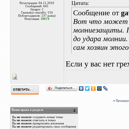
Цитата:
Регистрация: 04.12.2010
Сообщений: 645
Images:
2
Сообщение от
ga
Сказал(а) спасибо: 154
Поблагодарили: 237 раз(а)
Репутация:
10674
Вот что может п
молниезащиты. П
до удара молнии.
сам хозяин этого
Если у вас нет гре
Поделиться…
«
Предыду
Ваши права в разделе
Вы
не можете
создавать новые темы
Вы
не можете
отвечать в темах
Вы
не можете
прикреплять вложения
Вы
не можете
редактировать свои сообщения