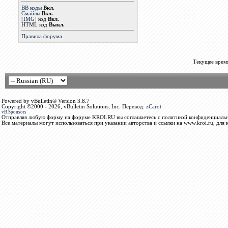
BB коды
Вкл.
Смайлы
Вкл.
[IMG]
код
Вкл.
HTML код
Выкл.
Правила форума
Текущее врем
Powered by vBulletin® Version 3.8.7
Copyright ©2000 - 2026, vBulletin Solutions, Inc. Перевод:
zCarot
vB.Sponsors
Отправляя любую форму на форуме KROI.RU вы соглашаетесь с политикой конфиденциальн
Все материалы могут использоваться при указании авторства и ссылки на www.kroi.ru, для 