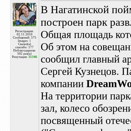
В Нагатинской по
построен парк разв
Общая площадь кото
Регистрация:
02.11.2010
Сообщений: 575
Images:
1
Об этом на совеща
Сказал(а)
спасибо: 177
Поблагодарили:
502 раз(а)
сообщил главный а
Репутация:
31346
Сергей Кузнецов. П
компании
DreamWo
На территории парк
зал, колесо обозрен
посвященный отече