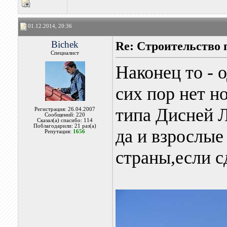
01.12.2014, 20:36
Bichek
Re: Строительство 
Специалист
Наконец то - о
сих пор нет н
типа Дисней Л
Регистрация: 26.04.2007
Сообщений: 220
Сказал(а) спасибо: 114
Поблагодарили: 21 раз(а)
да и взрослые
Репутация:
1656
страны,если с