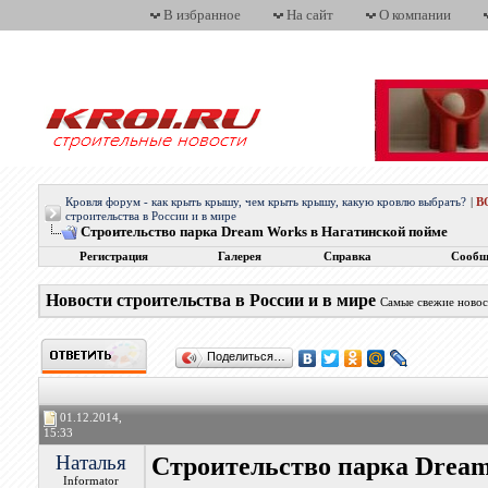
В избранное
На сайт
О компании
Кровля форум - как крыть крышу, чем крыть крышу, какую кровлю выбрать?
|
В
строительства в России и в мире
Строительство парка Dream Works в Нагатинской пойме
Регистрация
Галерея
Справка
Сообщ
Новости строительства в России и в мире
Самые свежие новос
Поделиться…
01.12.2014,
15:33
Наталья
Строительство парка Dream
Informator