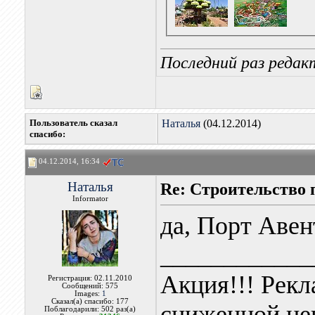
Последний раз редакт
Пользователь сказал
Наталья
(04.12.2014)
cпасибо:
04.12.2014, 16:34
Наталья
Re: Строительство 
Informator
да, Порт Авен
____________
Акция!!! Рекл
Регистрация: 02.11.2010
Сообщений: 575
Images:
1
Сказал(а) спасибо: 177
сниженной це
Поблагодарили: 502 раз(а)