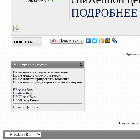
Репутация:
31346
ПОДРОБНЕЕ 
Поделиться…
«
Предыду
Ваши права в разделе
Вы
не можете
создавать новые темы
Вы
не можете
отвечать в темах
Вы
не можете
прикреплять вложения
Вы
не можете
редактировать свои сообщения
BB коды
Вкл.
Смайлы
Вкл.
[IMG]
код
Вкл.
HTML код
Выкл.
Правила форума
Текущее врем