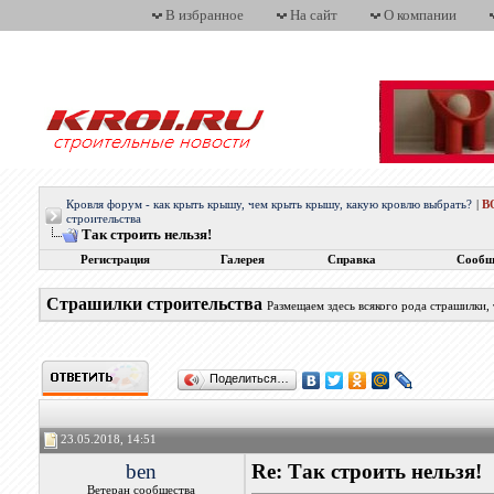
В избранное
На сайт
О компании
Кровля форум - как крыть крышу, чем крыть крышу, какую кровлю выбрать?
|
В
строительства
Так строить нельзя!
Регистрация
Галерея
Справка
Сообщ
Страшилки строительства
Размещаем здесь всякого рода страшилки,
Поделиться…
23.05.2018, 14:51
ben
Re: Так строить нельзя!
Ветеран сообщества