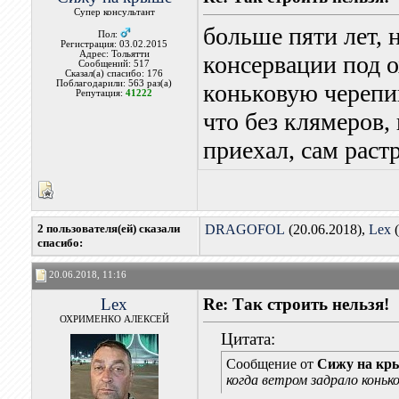
Супер консультант
больше пяти лет, 
Пол:
Регистрация: 03.02.2015
Адрес: Тольятти
консервации под 
Сообщений: 517
Сказал(а) спасибо: 176
Поблагодарили: 563 раз(а)
коньковую черепиц
Репутация:
41222
что без клямеров, 
приехал, сам раст
2 пользователя(ей) сказали
DRAGOFOL
(20.06.2018),
Lex
(
cпасибо:
20.06.2018, 11:16
Lex
Re: Так строить нельзя!
ОХРИМЕНКО АЛЕКСЕЙ
Цитата:
Сообщение от
Сижу на кр
когда ветром задрало коньк