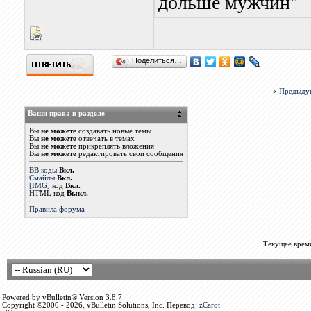
дольше мужчин"
Поделиться…
«
Предыду
Ваши права в разделе
Вы
не можете
создавать новые темы
Вы
не можете
отвечать в темах
Вы
не можете
прикреплять вложения
Вы
не можете
редактировать свои сообщения
BB коды
Вкл.
Смайлы
Вкл.
[IMG]
код
Вкл.
HTML код
Выкл.
Правила форума
Текущее врем
Powered by vBulletin® Version 3.8.7
Copyright ©2000 - 2026, vBulletin Solutions, Inc. Перевод:
zCarot