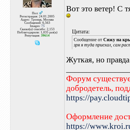
Вот это ветер! С 
Пол:
Регистрация: 24.01.2005
Адрес: Троицк, Москва
Сообщений: 6,563
Images:
75
Сказал(а) спасибо: 2,153
Цитата:
Поблагодарили: 1,035 раз(а)
Репутация:
39614
Сообщение от
Сижу на кр
зря я туда приехал, сам ра
Жуткая, но правда
_______________
Форум существует
добродетель, по
https://pay.cloudt
Оформление дост
https://www.kroi.