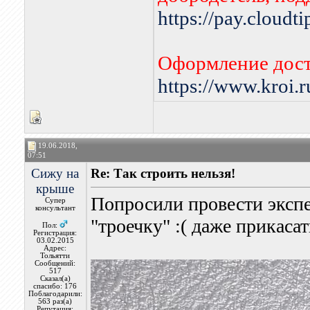
https://pay.cloudt
Оформление дост
https://www.kroi.
19.06.2018,
07:51
Сижу на
Re: Так строить нельзя!
крыше
Попросили провести эксп
Супер
консультант
"троечку" :( даже прикаса
Пол:
Регистрация:
03.02.2015
Адрес:
Тольятти
Сообщений:
517
Сказал(а)
спасибо: 176
Поблагодарили:
563 раз(а)
Репутация: