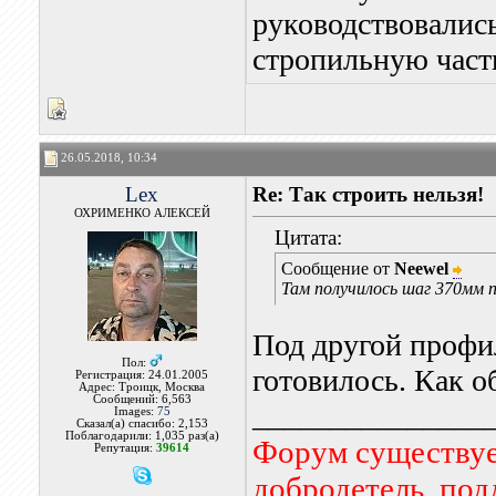
руководствовались
стропильную часть
26.05.2018, 10:34
Lex
Re: Так строить нельзя!
ОХРИМЕНКО АЛЕКСЕЙ
Цитата:
Сообщение от
Neewel
Там получилось шаг 370мм п
Под другой профи
Пол:
готовилось. Как о
Регистрация: 24.01.2005
Адрес: Троицк, Москва
Сообщений: 6,563
_______________
Images:
75
Сказал(а) спасибо: 2,153
Поблагодарили: 1,035 раз(а)
Форум существует
Репутация:
39614
добродетель, по