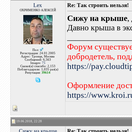
Lex
Re: Так строить нельзя!
ОХРИМЕНКО АЛЕКСЕЙ
Сижу на крыше
,
Давно крыша в эк
_______________
Форум существует
Пол:
Регистрация: 24.01.2005
добродетель, по
Адрес: Троицк, Москва
Сообщений: 6,563
Images:
75
https://pay.cloudt
Сказал(а) спасибо: 2,153
Поблагодарили: 1,035 раз(а)
Репутация:
39614
Оформление дост
https://www.kroi.
19.06.2018, 22:28
Сижу на крыше
Re: Так строить нельзя!