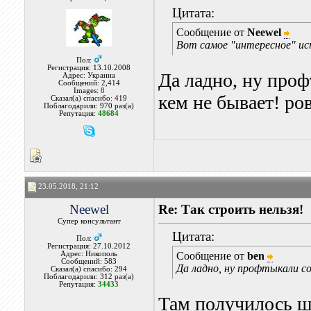
Цитата:
Сообщение от
Neewel
Вот самое "интересное" ис
Пол:
Регистрация: 13.10.2008
Да ладно, ну про
Адрес: Украина
Сообщений: 2,414
Images:
8
кем не бывает! ро
Сказал(а) спасибо: 419
Поблагодарили: 970 раз(а)
Репутация:
48684
23.05.2018, 21:12
Neewel
Re: Так строить нельзя!
Супер консультант
Цитата:
Пол:
Регистрация: 27.10.2012
Адрес: Никополь
Сообщение от
ben
Сообщений: 583
Да ладно, ну профтыкали с
Сказал(а) спасибо: 294
Поблагодарили: 312 раз(а)
Репутация:
34433
Там получилось ш