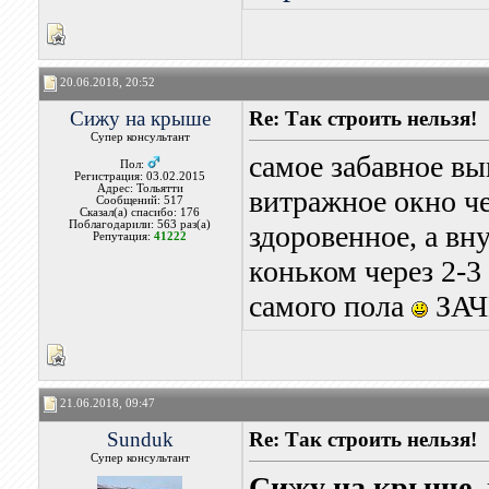
20.06.2018, 20:52
Сижу на крыше
Re: Так строить нельзя!
Супер консультант
самое забавное вы
Пол:
Регистрация: 03.02.2015
Адрес: Тольятти
витражное окно че
Сообщений: 517
Сказал(а) спасибо: 176
Поблагодарили: 563 раз(а)
здоровенное, а в
Репутация:
41222
коньком через 2-3
самого пола
ЗАЧ
21.06.2018, 09:47
Sunduk
Re: Так строить нельзя!
Супер консультант
Сижу на крыше
,