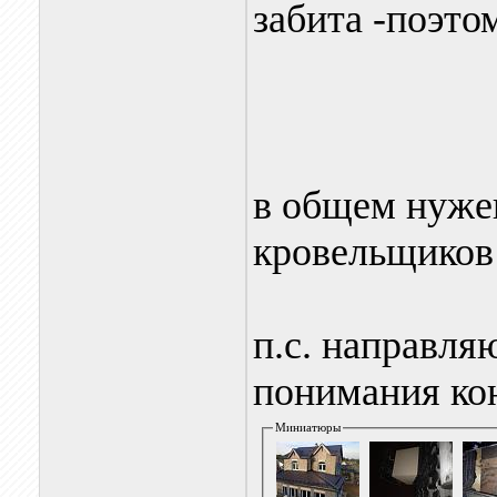
забита -поэтом
в общем нуже
кровельщиков
п.c. направля
понимания ко
Миниатюры