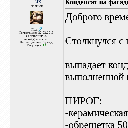
Lux
Конденсат на фасад
Новичок
Доброго време
Пол:
Регистрация: 22.02.2013
Сообщений: 20
Столкнулся с 
Сказал(а) спасибо: 9
Поблагодарили: 3 раз(а)
Репутация:
13
выпадает конд
выполненной 
ПИРОГ:
-керамическа
-обрешетка 5