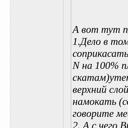
А вот тут п
1.Дело в т
соприкасат
N на 100% п
скатам)уте
верхний сло
намокать (с
говорите ме
2. А с чего