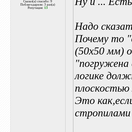
Ну и ... Ест
Сказал(а) спасибо: 9
Поблагодарили: 3 раз(а)
Репутация:
13
Надо сказать
Почему то 
(50х50 мм) 
"погружена 
логике долж
плоскостью 
Это как,есл
стропилами 