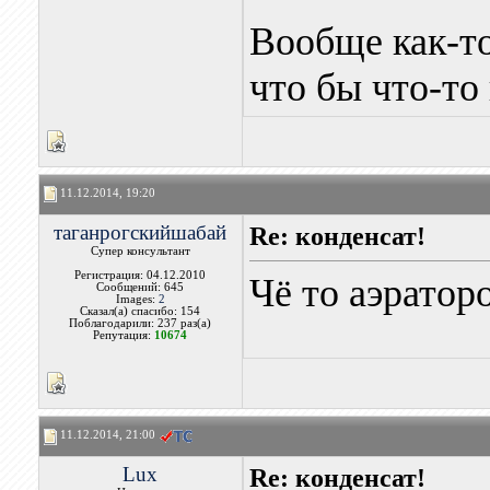
Вообще как-т
что бы что-то
11.12.2014, 19:20
таганрогскийшабай
Re: конденсат!
Супер консультант
Регистрация: 04.12.2010
Чё то аэраторо
Сообщений: 645
Images:
2
Сказал(а) спасибо: 154
Поблагодарили: 237 раз(а)
Репутация:
10674
11.12.2014, 21:00
Lux
Re: конденсат!