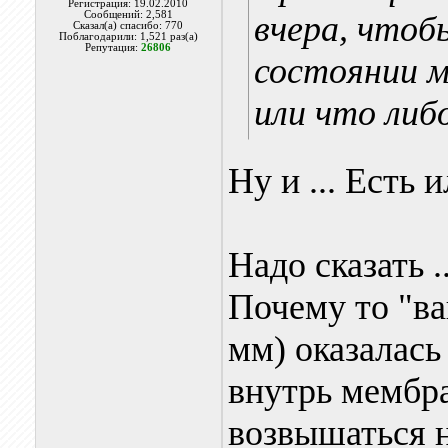
Регистрация: 19.02.2010
Сообщений: 2,581
вчера, чтоб
Сказал(а) спасибо: 770
Поблагодарили: 1,521 раз(а)
Репутация:
26806
состоянии м
или что либ
Ну и ... Есть 
Надо сказать .
Почему то "в
мм) оказалась
внутрь мембра
возвышаться 