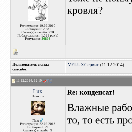
кровля?
Регистрация: 19.02.2010
Сообщений: 2,581
Сказал(а) спасибо: 770
Поблагодарили: 1,521 раз(а)
Репутация:
26806
Пользователь сказал
VELUXСервис
(11.12.2014)
cпасибо:
11.12.2014, 12:10
Lux
Re: конденсат!
Новичок
Влажные работ
то, то есть пр
Пол:
Регистрация: 22.02.2013
Сообщений: 20
Сказал(а) спасибо: 9