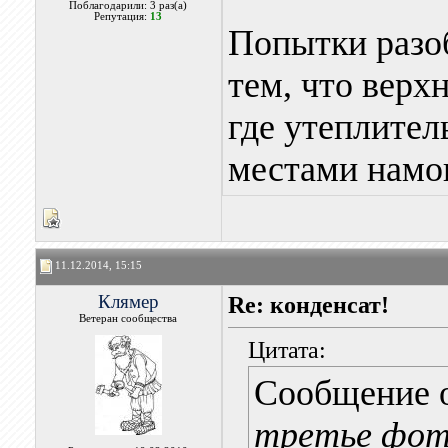
Поблагодарили: 3 раз(а)
Репутация:
13
Попытки разоб
тем, что верх
где утеплител
местами намо
11.12.2014, 15:15
Клямер
Re: конденсат!
Ветеран сообщества
Цитата:
Сообщение 
третье фото