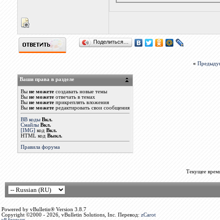
Поделиться…
«
Предыду
Ваши права в разделе
Вы
не можете
создавать новые темы
Вы
не можете
отвечать в темах
Вы
не можете
прикреплять вложения
Вы
не можете
редактировать свои сообщения
BB коды
Вкл.
Смайлы
Вкл.
[IMG]
код
Вкл.
HTML код
Выкл.
Правила форума
Текущее врем
Powered by vBulletin® Version 3.8.7
Copyright ©2000 - 2026, vBulletin Solutions, Inc. Перевод:
zCarot