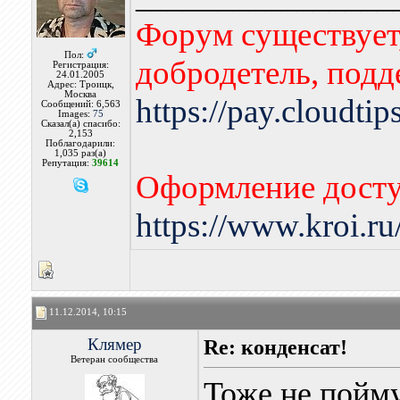
Форум существует,
Пол:
добродетель, подд
Регистрация:
24.01.2005
Адрес: Троицк,
Москва
https://pay.cloudti
Сообщений: 6,563
Images:
75
Сказал(а) спасибо:
2,153
Поблагодарили:
1,035 раз(а)
Репутация:
39614
Оформление досту
https://www.kroi.r
11.12.2014, 10:15
Клямер
Re: конденсат!
Ветеран сообщества
Тоже не пойму