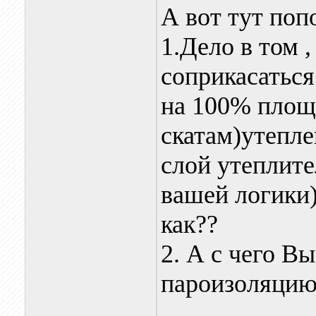
А вот тут попо
1.Дело в том
соприкасатьс
на 100% площ
скатам)утепле
слой утеплите
вашей логики)
как??
2. А с чего В
пароизоляцию 