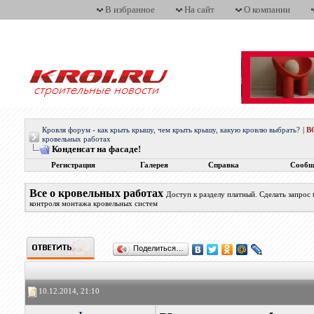
В избранное
На сайт
О компании
Кровля форум - как крыть крышу, чем крыть крышу, какую кровлю выбрать?
|
В
кровельных работах
Конденсат на фасаде!
Регистрация
Галерея
Справка
Сообщ
Все о кровельных работах
Доступ к разделу платный. Сделать запрос
контроля монтажа кровельных систем
Поделиться…
10.12.2014, 21:10