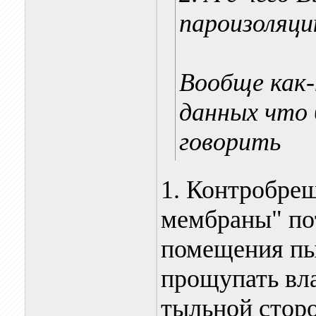
пароизоляци
Вообще как
данных что
говорить
1. Контробреш
мембраны" пот
помещения пы
прощупать вл
тыльной стор