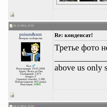
10.12.2014, 22:55
poison&son
Re: конденсат!
Ветеран сообщества
Третье фото не
____________
above us only 
Пол:
Регистрация: 19.03.2009
Адрес: Волга да Ока
Сообщений: 2,071
Images:
6
Сказал(а) спасибо: 2,586
Поблагодарили: 832 раз(а)
Репутация:
31841
10.12.2014, 23:32