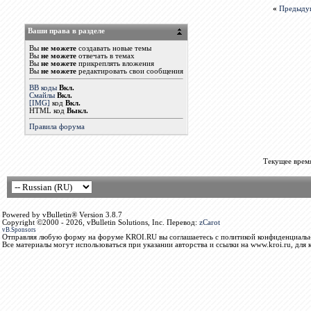
«
Предыду
Ваши права в разделе
Вы
не можете
создавать новые темы
Вы
не можете
отвечать в темах
Вы
не можете
прикреплять вложения
Вы
не можете
редактировать свои сообщения
BB коды
Вкл.
Смайлы
Вкл.
[IMG]
код
Вкл.
HTML код
Выкл.
Правила форума
Текущее врем
Powered by vBulletin® Version 3.8.7
Copyright ©2000 - 2026, vBulletin Solutions, Inc. Перевод:
zCarot
vB.Sponsors
Отправляя любую форму на форуме KROI.RU вы соглашаетесь с политикой конфиденциальн
Все материалы могут использоваться при указании авторства и ссылки на www.kroi.ru, для 