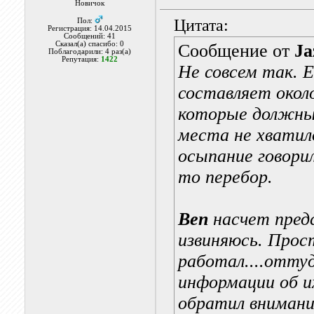
Новичок
Цитата:
Пол:
Регистрация: 14.04.2015
Сообщений: 41
Сказал(а) спасибо: 0
Сообщение от
Ja
Поблагодарили: 4 раз(а)
Репутация:
1422
Не совсем так. 
составляет окол
которые должны
места не хватил
осыпание говори
то перебор.
Ben
насчет предс
извиняюсь. Прост
работал....отту
информации об и
обратил внимание