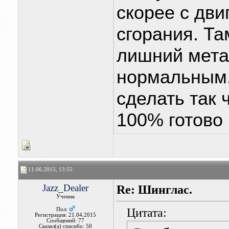
скорее с дви
сгорания. Та
лишний метал
нормальным.
сделать так 
100% готово 
11.06.2015, 13:55
Jazz_Dealer
Re: Шинглас.
Ученик
Цитата:
Пол:
Регистрация: 21.04.2015
Сообщений: 77
Сказал(а) спасибо: 50