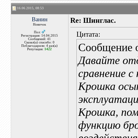
16.06.2015, 08:53
Ванин
Re: Шинглас.
Новичок
Цитата:
Пол:
Регистрация: 14.04.2015
Сообщений: 41
Сказал(а) спасибо: 0
Сообщение 
Поблагодарили: 4 раз(а)
Репутация:
1422
Давайте от
сравнение с
Крошка осып
эксплуатаци
Крошка, по
функцию бр