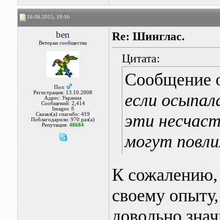
16.06.2015, 19:16
ben
Re: Шинглас.
Ветеран сообщества
Цитата:
Сообщение 
Пол:
Регистрация: 13.10.2008
если осыпал
Адрес: Украина
Сообщений: 2,414
Images:
8
эти несчаст
Сказал(а) спасибо: 419
Поблагодарили: 970 раз(а)
Репутация:
48684
могут повли
К сожалению,
своему опыту,
довольно знач