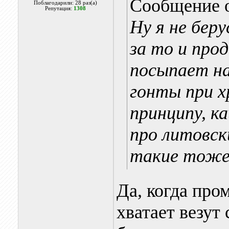
Сообщение 
Поблагодарили: 28 раз(а)
Репутация:
1308
Ну я не бер
за то и про
посыпает на
гонты при х
принципу, к
про литовск
такие тоже
Да, когда про
хватает везут