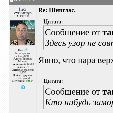
15.06.2015, 17:12
Lex
Re: Шинглас.
ОХРИМЕНКО
АЛЕКСЕЙ
Цитата:
Сообщение от
та
Здесь узор не со
Пол:
Регистрация:
24.01.2005
Явно, что пара вер
Адрес: Троицк,
Москва
Сообщений: 6,563
Images:
75
Сказал(а) спасибо:
2,153
Поблагодарили:
1,035 раз(а)
Цитата:
Репутация:
39614
Сообщение от
та
Кто нибудь замо