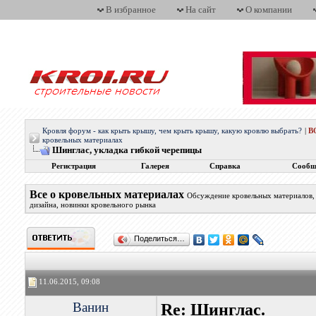
В избранное
На сайт
О компании
Кровля форум - как крыть крышу, чем крыть крышу, какую кровлю выбрать?
|
В
кровельных материалах
Шинглас, укладка гибкой черепицы
Регистрация
Галерея
Справка
Сообщ
Все о кровельных материалах
Обсуждение кровельных материалов, 
дизайна, новинки кровельного рынка
Поделиться…
11.06.2015, 09:08
Ванин
Re: Шинглас.