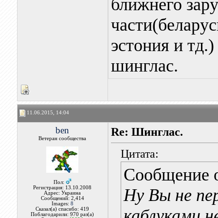
ближнего зар
части(беларусь
эстония и тд.
шинглас.
11.06.2015, 14:04
ben
Re: Шинглас.
Ветеран сообщества
Цитата:
Сообщение 
Пол:
Регистрация: 13.10.2008
Ну Вы не пе
Адрес: Украина
Сообщений: 2,414
Images:
8
каблуками н
Сказал(а) спасибо: 419
Поблагодарили: 970 раз(а)