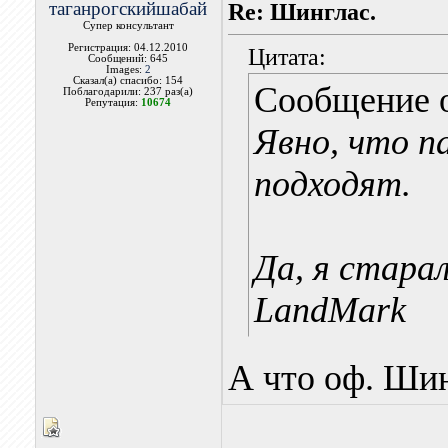
таганрогскийшабай
Re: Шинглас.
Супер консультант
Регистрация: 04.12.2010
Цитата:
Сообщений: 645
Images:
2
Сказал(а) спасибо: 154
Сообщение 
Поблагодарили: 237 раз(а)
Репутация:
10674
Явно, что п
подходят.
Да, я стара
LandMark
А что оф. Ши