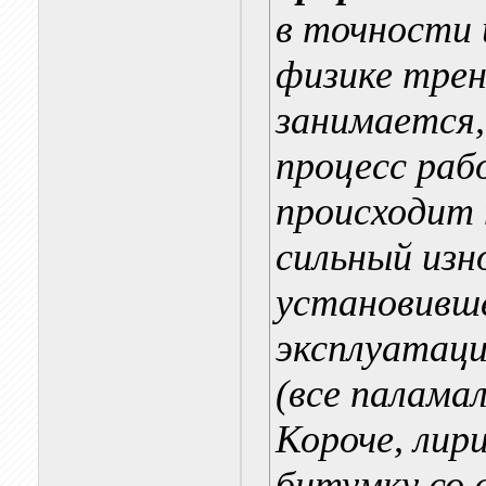
в точности 
физике тре
занимается,
процесс ра
происходит 
сильный изн
установивше
эксплуатаци
(все паламал
Короче, лир
битумку со 