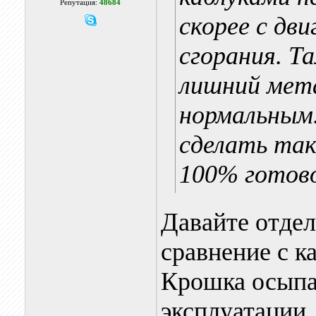
Репутация:
48684
скорее с дв
сгорания. Т
лишний мета
нормальным.
сделать так
100% готово
Давайте отдел
сравнение с к
Крошка осыпае
эксплуатации,