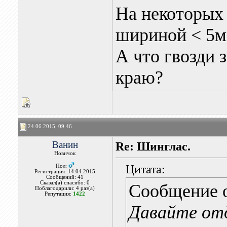
На некоторых 
шириной < 5м
А что гвозди 
краю?
24.06.2015, 09:46
Ванин
Re: Шинглас.
Новичок
Цитата:
Пол:
Регистрация: 14.04.2015
Сообщений: 41
Сказал(а) спасибо: 0
Сообщение 
Поблагодарили: 4 раз(а)
Репутация:
1422
Давайте от