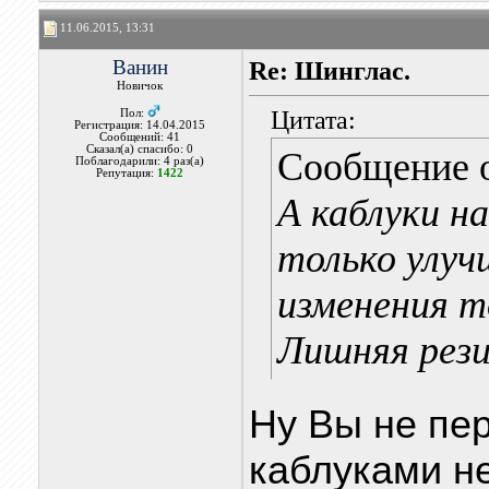
11.06.2015, 13:31
Ванин
Re: Шинглас.
Новичок
Цитата:
Пол:
Регистрация: 14.04.2015
Сообщений: 41
Сказал(а) спасибо: 0
Сообщение 
Поблагодарили: 4 раз(а)
Репутация:
1422
А каблуки н
только улуч
изменения т
Лишняя рези
Ну Вы не пер
каблуками не