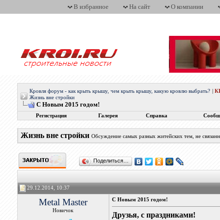
В избранное
На сайт
О компании
Кровля форум - как крыть крышу, чем крыть крышу, какую кровлю выбрать?
|
К
Жизнь вне стройки
С Новым 2015 годом!
Регистрация
Галерея
Справка
Сообщ
Жизнь вне стройки
Обсуждение самых разных житейских тем, не связан
Поделиться…
29.12.2014, 10:37
Metal Master
С Новым 2015 годом!
Новичок
Друзья, с праздниками!