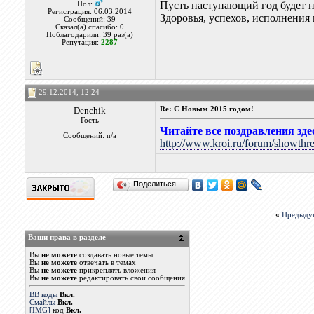
Пусть наступающий год будет н
Пол:
Регистрация: 06.03.2014
Здоровья, успехов, исполнения 
Сообщений: 39
Сказал(а) спасибо: 0
Поблагодарили: 39 раз(а)
Репутация:
2287
29.12.2014, 12:24
Denchik
Re: С Новым 2015 годом!
Гость
Читайте все поздравления зде
Сообщений: n/a
http://www.kroi.ru/forum/showthr
Поделиться…
«
Предыду
Ваши права в разделе
Вы
не можете
создавать новые темы
Вы
не можете
отвечать в темах
Вы
не можете
прикреплять вложения
Вы
не можете
редактировать свои сообщения
BB коды
Вкл.
Смайлы
Вкл.
[IMG]
код
Вкл.