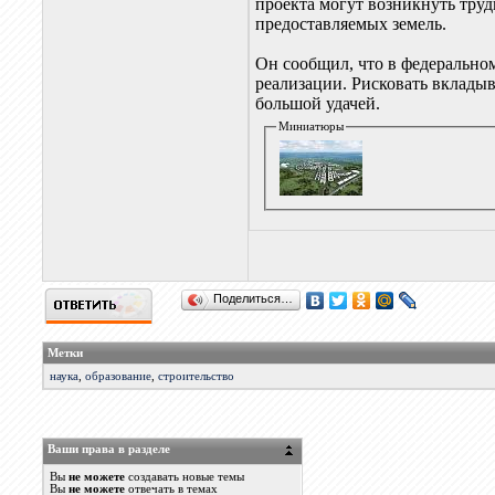
проекта могут возникнуть тру
предоставляемых земель.
Он сообщил, что в федерально
реализации. Рисковать вкладыв
большой удачей.
Миниатюры
Поделиться…
Метки
наука
,
образование
,
строительство
Ваши права в разделе
Вы
не можете
создавать новые темы
Вы
не можете
отвечать в темах