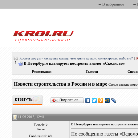
В избранное
Кровля форум - как крыть крышу, чем крыть крышу, какую кровлю выбрать?
|
В Петербурге планируют построить аналог «Сколково»
Регистрация
Галерея
Справ
Новости строительства в России и в мире
Самые свежие новос
Поделиться…
11.06.2015, 12:41
Denchik
В Петербурге планируют построить анало
Гость
По сообщению газеты «Ведомо
Сообщений: n/a