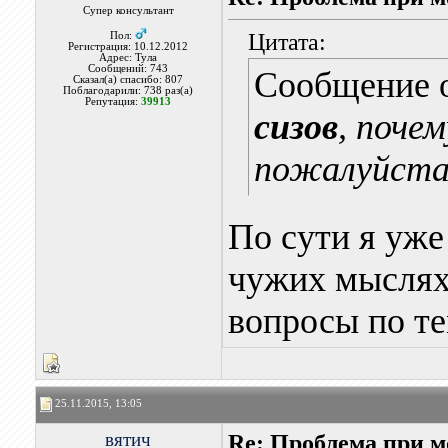
Супер консультант
Цитата:
Пол:
Регистрация: 10.12.2012
Адрес: Тула
Сообщений: 743
Сообщение 
Сказал(а) спасибо: 807
Поблагодарили: 738 раз(а)
Репутация:
39913
сизов
, поче
пожалуйст
По сути я уже
чужих мыслях 
вопросы по те
25.11.2015, 13:05
вятич
Re: Проблема при 