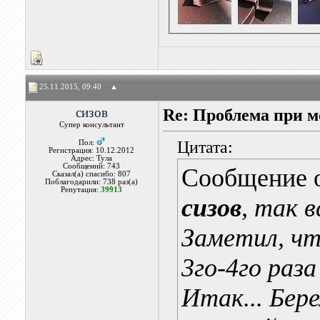
25.11.2015, 09:40
▲
сизов
Re: Проблема при 
Супер консультант
Цитата:
Пол:
Регистрация: 10.12.2012
Адрес: Тула
Сообщений: 743
Сообщение 
Сказал(а) спасибо: 807
Поблагодарили: 738 раз(а)
Репутация:
39913
сизов
, так в
Заметил, чт
3го-4го раза
Итак... Бер