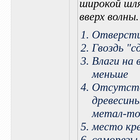
широкой шля
вверх волны
Отверсти
Гвоздь "с
Влаги на 
меньше
Отсутств
древесины
метал-то 
место кр
саморезы 