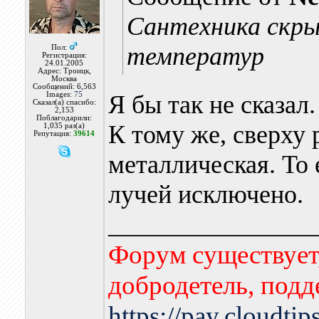
Сантехника скры
температур
Пол:
Регистрация:
24.01.2005
Адрес: Троицк,
Москва
Сообщений: 6,563
Images:
75
Я бы так не сказал.
Сказал(а) спасибо:
2,153
Поблагодарили:
К тому же, сверху
1,035 раз(а)
Репутация:
39614
металлическая. То
лучей исключено.
________________
Форум существует,
добродетель, подд
https://pay.cloudti