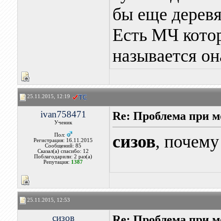
бы еще дерев
Есть МЧ котор
называется он
25.11.2015, 12:19
ivan758471
Re: Проблема при 
Ученик
сизов
, почему
Пол:
Регистрация: 16.11.2015
Сообщений: 85
Сказал(а) спасибо: 12
Поблагодарили: 2 раз(а)
Репутация:
1387
25.11.2015, 12:53
сизов
Re: Проблема при 