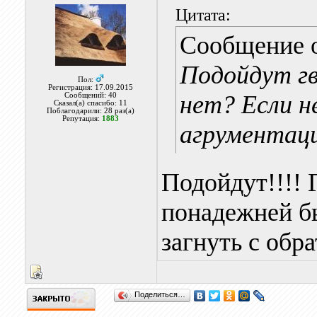
Цитата:
Сообщение 
Подойдут гв
Пол:
Регистрация: 17.09.2015
нет? Если н
Сообщений: 40
Сказал(а) спасибо: 11
Поблагодарили: 28 раз(а)
Репутация:
1883
агрументац
Подойдут!!!! 
понадежней бы
загнуть с обр
Поделиться…