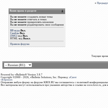
«
Предыду
Ваши права в разделе
Вы
не можете
создавать новые темы
Вы
не можете
отвечать в темах
Вы
не можете
прикреплять вложения
Вы
не можете
редактировать свои сообщения
BB коды
Вкл.
Смайлы
Вкл.
[IMG]
код
Вкл.
HTML код
Выкл.
Правила форума
Текущее врем
Powered by vBulletin® Version 3.8.7
Copyright ©2000 - 2026, vBulletin Solutions, Inc. Перевод:
zCarot
vB.Sponsors
Отправляя любую форму на форуме KROI.RU вы соглашаетесь с политикой конфиденциальн
Все материалы могут использоваться при указании авторства и ссылки на www.kroi.ru, для 