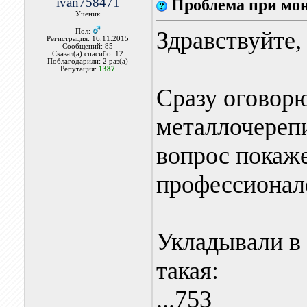
ivan758471
Проблема при мо
Ученик
Здравствуйте,
Пол:
Регистрация: 16.11.2015
Сообщений: 85
Сказал(а) спасибо: 12
Поблагодарили: 2 раз(а)
Репутация:
1387
Сразу оговор
металлочерепи
вопрос покаже
профессионало
Укладывали в 
такая:
...753