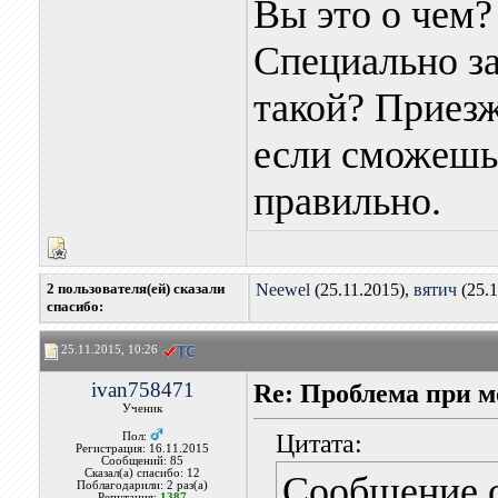
Вы это о чем?
Специально з
такой? Приезж
если сможешь
правильно.
2 пользователя(ей) сказали
Neewel
(25.11.2015),
вятич
(25.1
cпасибо:
25.11.2015, 10:26
ivan758471
Re: Проблема при 
Ученик
Цитата:
Пол:
Регистрация: 16.11.2015
Сообщений: 85
Сказал(а) спасибо: 12
Сообщение 
Поблагодарили: 2 раз(а)
Репутация:
1387