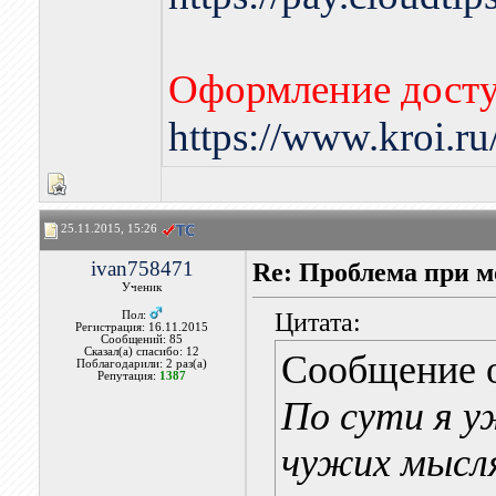
Оформление досту
https://www.kroi.r
25.11.2015, 15:26
ivan758471
Re: Проблема при 
Ученик
Цитата:
Пол:
Регистрация: 16.11.2015
Сообщений: 85
Сказал(а) спасибо: 12
Сообщение 
Поблагодарили: 2 раз(а)
Репутация:
1387
По сути я у
чужих мысля