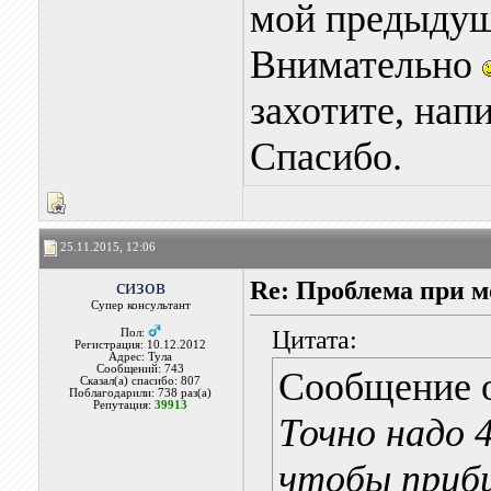
мой предыдущ
Внимательно
захотите, нап
Спасибо.
25.11.2015, 12:06
сизов
Re: Проблема при 
Супер консультант
Цитата:
Пол:
Регистрация: 10.12.2012
Адрес: Тула
Сообщений: 743
Сообщение 
Сказал(а) спасибо: 807
Поблагодарили: 738 раз(а)
Репутация:
39913
Точно надо 
чтобы приби