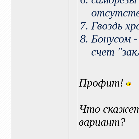
отсутст
Гвоздь хр
Бонусом -
счет "зак
Профит!
Что скаже
вариант?