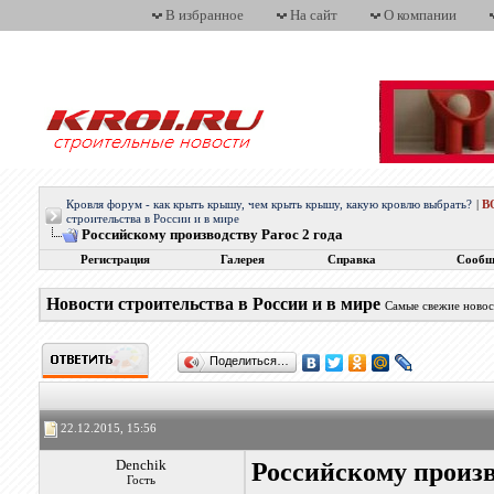
В избранное
На сайт
О компании
Кровля форум - как крыть крышу, чем крыть крышу, какую кровлю выбрать?
|
В
строительства в России и в мире
Российскому производству Paroc 2 года
Регистрация
Галерея
Справка
Сообщ
Новости строительства в России и в мире
Самые свежие новос
Поделиться…
22.12.2015, 15:56
Denchik
Российскому произв
Гость