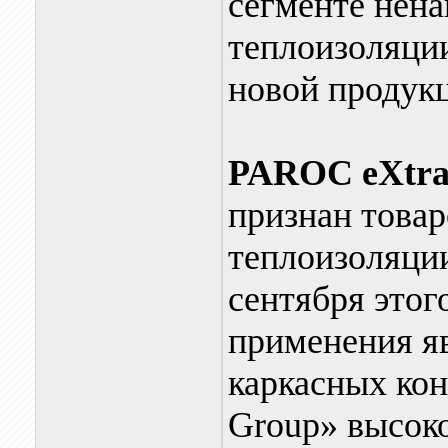
сегменте нен
теплоизоляции
новой продук
PAROC eXtra
признан товар
теплоизоляции
сентября этог
применения яв
каркасных кон
Group» высоко