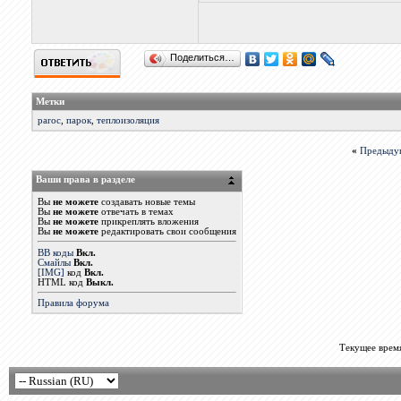
Поделиться…
Метки
paroc
,
парок
,
теплоизоляция
«
Предыду
Ваши права в разделе
Вы
не можете
создавать новые темы
Вы
не можете
отвечать в темах
Вы
не можете
прикреплять вложения
Вы
не можете
редактировать свои сообщения
BB коды
Вкл.
Смайлы
Вкл.
[IMG]
код
Вкл.
HTML код
Выкл.
Правила форума
Текущее врем