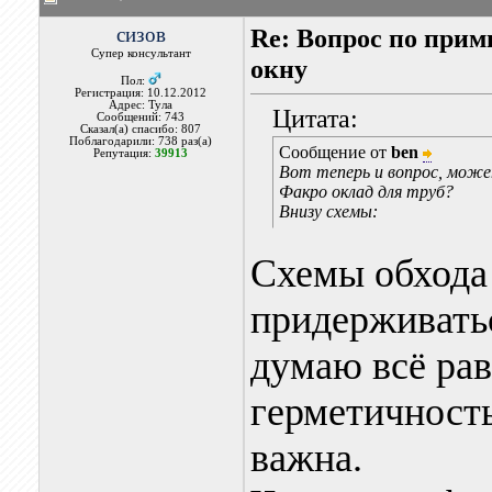
сизов
Re: Вопрос по при
Супер консультант
окну
Пол:
Регистрация: 10.12.2012
Адрес: Тула
Цитата:
Сообщений: 743
Сказал(а) спасибо: 807
Поблагодарили: 738 раз(а)
Сообщение от
ben
Репутация:
39913
Вот теперь и вопрос, может
Факро оклад для труб?
Внизу схемы:
Схемы обхода 
придерживатьс
думаю всё рав
герметичность
важна.