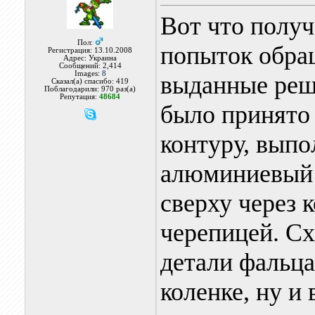
Вот что полу
Пол:
попыток обра
Регистрация: 13.10.2008
Адрес: Украина
Сообщений: 2,414
Images:
8
выданные реш
Сказал(а) спасибо: 419
Поблагодарили: 970 раз(а)
Репутация:
48684
было принято 
контуру, выпо
алюминиевый 
сверху через 
черепицей. Сх
детали фальца
коленке, ну и 