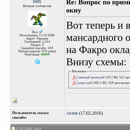
ben
Re: Вопрос по при
Ветеран сообщества
окну
Вот теперь и 
Пол:
мансардного о
Регистрация: 13.10.2008
Адрес: Украина
Сообщений: 2,414
Images:
8
на Факро окла
Сказал(а) спасибо: 419
Поблагодарили: 970 раз(а)
Репутация:
48684
Внизу схемы:
Вложения
оконный проем.pdf
(19.2 Кб, 521 пр
разрез.pdf
(305.1 Кб, 528 просмотро
Пользователь сказал
сизов
(17.02.2016)
cпасибо:
17.02.2016, 14:53