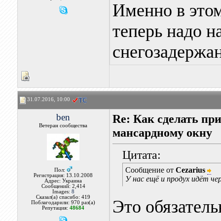
Именно в этом
теперь надо н
снегозадержан
31.07.2016, 10:00
ben
Re: Как сделать пр
Ветеран сообщества
мансардному окну
Цитата:
Сообщение от
Cezarius
Пол:
Регистрация: 13.10.2008
У нас ещё и продух идёт че
Адрес: Украина
Сообщений: 2,414
Images:
8
Сказал(а) спасибо: 419
Это обязатель
Поблагодарили: 970 раз(а)
Репутация:
48684