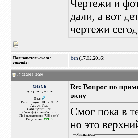
Чертежи и фо
дали, а вот д
чертежи сегод
Пользователь сказал
ben
(17.02.2016)
cпасибо:
17.02.2016, 20:06
сизов
Re: Вопрос по при
Супер консультант
окну
Пол:
Регистрация: 10.12.2012
Адрес: Тула
Смог пока в т
Сообщений: 743
Сказал(а) спасибо: 807
Поблагодарили: 738 раз(а)
Репутация:
39913
но это верхни
Миниатюры