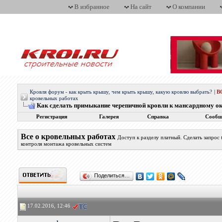
В избранное
На сайт
О компании
Кровля форум - как крыть крышу, чем крыть крышу, какую кровлю выбрать?
|
В
кровельных работах
Как сделать примыкание черепичной кровли к мансардному о
Регистрация
Галерея
Справка
Сообщ
Все о кровельных работах
Доступ к разделу платный. Сделать запрос
контроля монтажа кровельных систем
Поделиться…
17.02.2016, 12:46