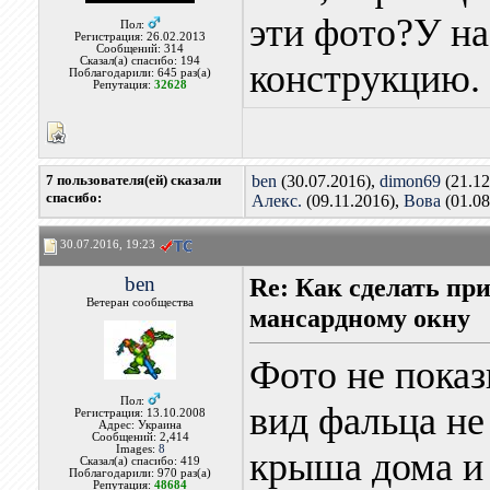
эти фото?У на
Пол:
Регистрация: 26.02.2013
Сообщений: 314
Сказал(а) спасибо: 194
конструкцию.
Поблагодарили: 645 раз(а)
Репутация:
32628
7 пользователя(ей) сказали
ben
(30.07.2016),
dimon69
(21.12
cпасибо:
Алекс.
(09.11.2016),
Вова
(01.08
30.07.2016, 19:23
ben
Re: Как сделать пр
Ветеран сообщества
мансардному окну
Фото не показ
Пол:
вид фальца не 
Регистрация: 13.10.2008
Адрес: Украина
Сообщений: 2,414
Images:
8
крыша дома и 
Сказал(а) спасибо: 419
Поблагодарили: 970 раз(а)
Репутация:
48684