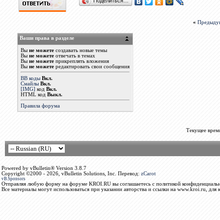
Поделиться…
«
Предыду
Ваши права в разделе
Вы
не можете
создавать новые темы
Вы
не можете
отвечать в темах
Вы
не можете
прикреплять вложения
Вы
не можете
редактировать свои сообщения
BB коды
Вкл.
Смайлы
Вкл.
[IMG]
код
Вкл.
HTML код
Выкл.
Правила форума
Текущее врем
Powered by vBulletin® Version 3.8.7
Copyright ©2000 - 2026, vBulletin Solutions, Inc. Перевод:
zCarot
vB.Sponsors
Отправляя любую форму на форуме KROI.RU вы соглашаетесь с политикой конфиденциальн
Все материалы могут использоваться при указании авторства и ссылки на www.kroi.ru, для 