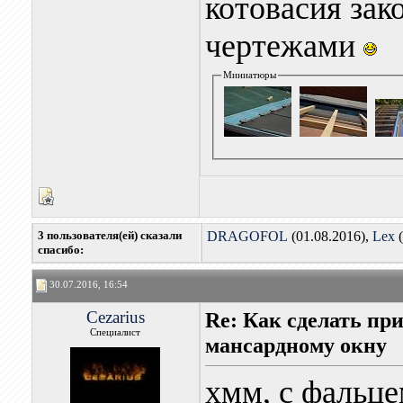
котовасия зак
чертежами
Миниатюры
3 пользователя(ей) сказали
DRAGOFOL
(01.08.2016),
Lex
(
cпасибо:
30.07.2016, 16:54
Cezarius
Re: Как сделать пр
Специалист
мансардному окну
хмм, с фальце