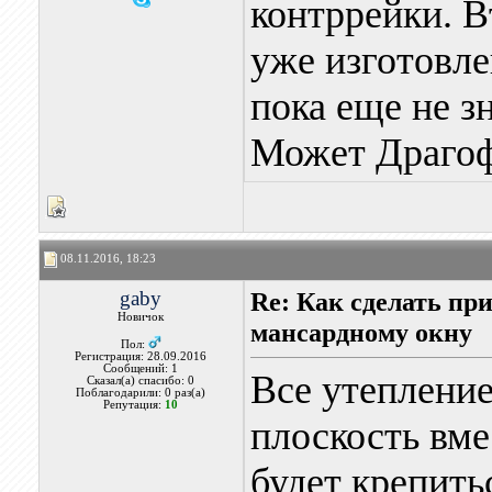
контррейки. В
уже изготовле
пока еще не з
Может Драгоф
08.11.2016, 18:23
gaby
Re: Как сделать пр
Новичок
мансардному окну
Пол:
Регистрация: 28.09.2016
Сообщений: 1
Все утепление
Сказал(а) спасибо: 0
Поблагодарили: 0 раз(а)
Репутация:
10
плоскость вме
будет крепить