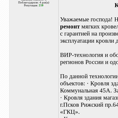
Поблагодарили: 4 раз(а)
К
Репутация:
210
Уважаемые господа! 
ремонт
мягких кровел
с гарантией на произ
эксплуатации кровли 
ВИР-технология и обо
регионов России и о
По данной технологии
объектов:
·
Кровля зда
Коммунальная 45А. З
·
Кровля здания магаз
г.Псков Рижский пр.6
«ГКЦ».