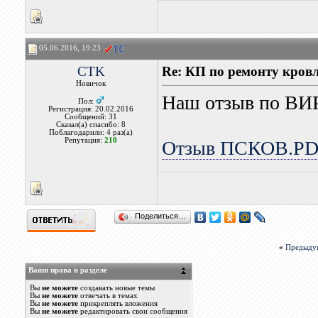
05.06.2016, 19:23
CTK
Re: КП по ремонту кровл
Новичок
Наш отзыв по ВИ
Пол:
Регистрация: 20.02.2016
Сообщений: 31
Сказал(а) спасибо: 8
Поблагодарили: 4 раз(а)
Репутация:
210
Отзыв ПСКОВ.P
Поделиться…
«
Предыду
Ваши права в разделе
Вы
не можете
создавать новые темы
Вы
не можете
отвечать в темах
Вы
не можете
прикреплять вложения
Вы
не можете
редактировать свои сообщения