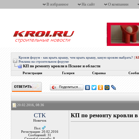
В избранное
На сайт
О компании
Кровля форум - как крыть крышу, чем крыть крышу, какую кровлю выбрать?
|
К
Реклама на строительном форуме
КП по ремонту кровли в Пскове и области
Регистрация
Галерея
Справка
Сообщ
Поделиться…
20.02.2016, 08:36
CTK
КП по ремонту кровли в 
Новичок
Пол:
Регистрация: 20.02.2016
Сообщений: 31
Сказал(а) спасибо: 8