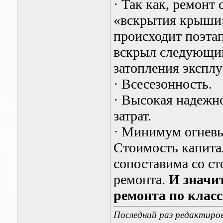
·
Так как, ремонт 
«вскрытия крыши»
происходит поэтап
вскрыл следующий
затопления экспл
·
Всесезонность.
·
Высокая надежн
затрат.
·
Минимум огневы
Стоимость капита
сопоставима со с
ремонта.
И значи
ремонта по класс
Последний раз редактиров