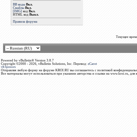
BB коды
Вкл.
Смайлы
Вкл.
[IMG]
код
Вкл.
HTML код
Выкл.
Правила форума
Текущее врем
Powered by vBulletin® Version 3.8.7
Copyright ©2000 - 2026, vBulletin Solutions, Inc. Перевод:
zCarot
vB.Sponsors
Отправляя любую форму на форуме KROI.RU вы соглашаетесь с политикой конфиденциальн
Все материалы могут использоваться при указании авторства и ссылки на www.kroi.ru, для 