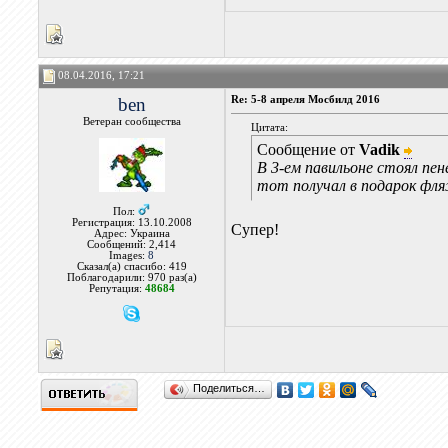
08.04.2016, 17:21
ben
Re: 5-8 апреля Мосбилд 2016
Ветеран сообщества
Цитата:
Сообщение от
Vadik
В 3-ем павильоне стоял пен
тот получал в подарок фля
Пол:
Регистрация: 13.10.2008
Супер!
Адрес: Украина
Сообщений: 2,414
Images:
8
Сказал(а) спасибо: 419
Поблагодарили: 970 раз(а)
Репутация:
48684
Поделиться…