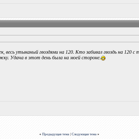
ек, весь утыканый гвоздями на 120. Кто забивал гвоздь на 120 с
жку. Удача в этот день была на моей стороне.
«
Предыдущая тема
|
Следующая тема
»