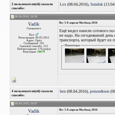
2 пользователя(ей) сказали
Lex
(08.04.2016),
Sunduk
(13.04
cпасибо:
08.04.2016, 16:36
Vadik
Re: 5-8 апреля Мосбилд 2016
Специалист
Ещё видел панели сотового пол
не надо. На сегодняшний день 
Пол:
Регистрация: 09.03.2012
транспорта, который будет их п
Адрес: Орёл
Сообщений: 191
Миниатюры
Сказал(а) спасибо: 212
Поблагодарили: 176 раз(а)
Репутация:
18679
4 пользователя(ей) сказали
ben
(08.04.2016),
poison&son
(0
cпасибо:
08.04.2016, 16:47
Vadik
Re: 5-8 апреля Мосбилд 2016