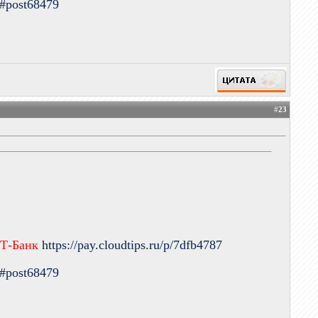
9#post68479
#
23
 Т-Банк
https://pay.cloudtips.ru/p/7dfb4787
9#post68479