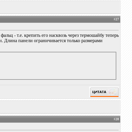
#
27
альц - т.е. крепить его насквозь через термошайбу теперь
ни. Длина панели ограничивается только размерами
#
28