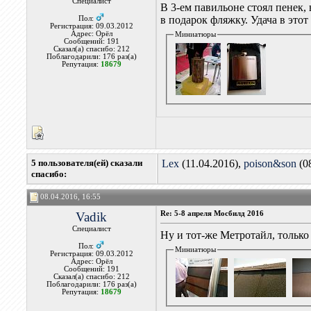
Специалист
В 3-ем павильоне стоял пенек, 
в подарок фляжку. Удача в этот
Пол:
Регистрация: 09.03.2012
Адрес: Орёл
Миниатюры
Сообщений: 191
Сказал(а) спасибо: 212
Поблагодарили: 176 раз(а)
Репутация:
18679
5 пользователя(ей) сказали
Lex
(11.04.2016),
poison&son
(0
cпасибо:
08.04.2016, 16:55
Vadik
Re: 5-8 апреля Мосбилд 2016
Специалист
Ну и тот-же Метротайл, только
Пол:
Миниатюры
Регистрация: 09.03.2012
Адрес: Орёл
Сообщений: 191
Сказал(а) спасибо: 212
Поблагодарили: 176 раз(а)
Репутация:
18679