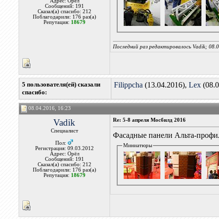
Адрес: Орёл
Сообщений: 191
Сказал(а) спасибо: 212
Поблагодарили: 176 раз(а)
Репутация:
18679
Последний раз редактировалось Vadik; 08.
5 пользователя(ей) сказали
Filippcha
(13.04.2016),
Lex
(08.0
cпасибо:
08.04.2016, 16:23
Vadik
Re: 5-8 апреля Мосбилд 2016
Специалист
Фасадные панели Альта-профил
Пол:
Миниатюры
Регистрация: 09.03.2012
Адрес: Орёл
Сообщений: 191
Сказал(а) спасибо: 212
Поблагодарили: 176 раз(а)
Репутация:
18679