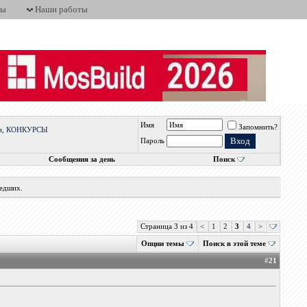
ты
Наши работы
Имя
Запомнить?
вки, КОНКУРСЫ
Пароль
Сообщения за день
Поиск
шедших.
Страница 3 из 4
<
1
2
3
4
>
Опции темы
Поиск в этой теме
#
21