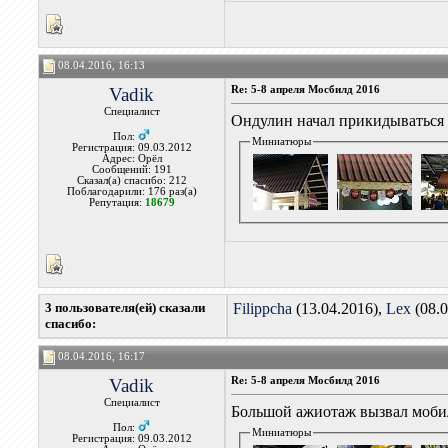
08.04.2016, 16:13
Vadik
Re: 5-8 апреля Мосбилд 2016
Специалист
Ондулин начал прикидываться
Пол:
Миниатюры
Регистрация: 09.03.2012
Адрес: Орёл
Сообщений: 191
Сказал(а) спасибо: 212
Поблагодарили: 176 раз(а)
Репутация:
18679
3 пользователя(ей) сказали
Filippcha
(13.04.2016),
Lex
(08.0
cпасибо:
08.04.2016, 16:17
Vadik
Re: 5-8 апреля Мосбилд 2016
Специалист
Большой ажиотаж вызвал мобил
Пол:
Миниатюры
Регистрация: 09.03.2012