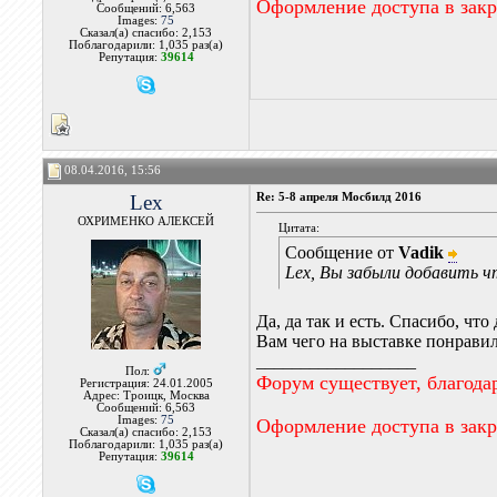
Оформление доступа в зак
Сообщений: 6,563
Images:
75
Сказал(а) спасибо: 2,153
Поблагодарили: 1,035 раз(а)
Репутация:
39614
08.04.2016, 15:56
Lex
Re: 5-8 апреля Мосбилд 2016
ОХРИМЕНКО АЛЕКСЕЙ
Цитата:
Сообщение от
Vadik
Lex, Вы забыли добавить ч
Да, да так и есть. Спасибо, чт
Вам чего на выставке понрави
__________________
Пол:
Форум существует, благода
Регистрация: 24.01.2005
Адрес: Троицк, Москва
Сообщений: 6,563
Images:
75
Оформление доступа в зак
Сказал(а) спасибо: 2,153
Поблагодарили: 1,035 раз(а)
Репутация:
39614