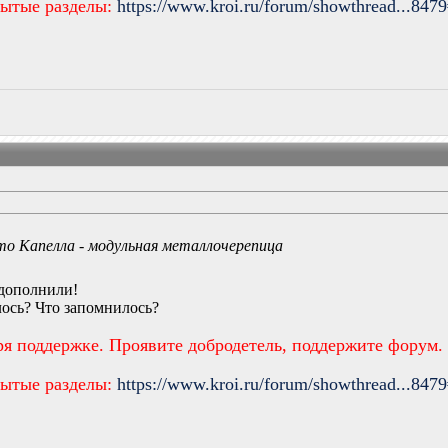
рытые разделы:
https://www.kroi.ru/forum/showthread...847
то Капелла - модульная металлочерепица
о дополнили!
лось? Что запомнилось?
ря поддержке. Проявите добродетель, поддержите форум.
рытые разделы:
https://www.kroi.ru/forum/showthread...847