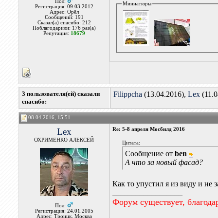
Пол:
Миниатюры
Регистрация: 09.03.2012
Адрес: Орёл
Сообщений: 191
Сказал(а) спасибо: 212
Поблагодарили: 176 раз(а)
Репутация:
18679
3 пользователя(ей) сказали
Filippcha
(13.04.2016),
Lex
(11.0
cпасибо:
08.04.2016, 15:51
Lex
Re: 5-8 апреля Мосбилд 2016
ОХРИМЕНКО АЛЕКСЕЙ
Цитата:
Сообщение от
ben
А что за новый фасад?
Как то упустил я из виду и не 
__________________
Форум существует, благода
Пол:
Регистрация: 24.01.2005
Адрес: Троицк, Москва