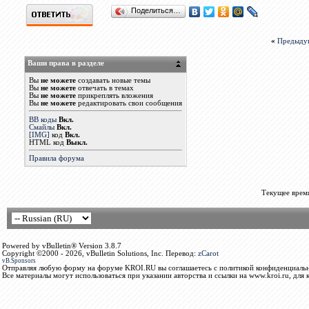
Поделиться…
«
Предыду
Ваши права в разделе
Вы
не можете
создавать новые темы
Вы
не можете
отвечать в темах
Вы
не можете
прикреплять вложения
Вы
не можете
редактировать свои сообщения
BB коды
Вкл.
Смайлы
Вкл.
[IMG]
код
Вкл.
HTML код
Выкл.
Правила форума
Текущее врем
Powered by vBulletin® Version 3.8.7
Copyright ©2000 - 2026, vBulletin Solutions, Inc. Перевод:
zCarot
vB.Sponsors
Отправляя любую форму на форуме KROI.RU вы соглашаетесь с политикой конфиденциальн
Все материалы могут использоваться при указании авторства и ссылки на www.kroi.ru, для 