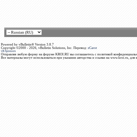
Powered by vBulletin® Version 3.8.7
Copyright ©2000 - 2026, vBulletin Solutions, Inc. Перевод:
zCarot
vB.Sponsors
Отправляя любую форму на форуме KROI.RU вы соглашаетесь с политикой конфиденциальн
Все материалы могут использоваться при указании авторства и ссылки на www.kroi.ru, для 