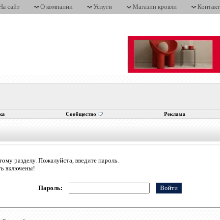
На сайт
О компании
Услуги
Магазин кровли
Контак
ка
Сообщество
Реклама
тому разделу. Пожалуйста, введите пароль.
ть включены!
Пароль: