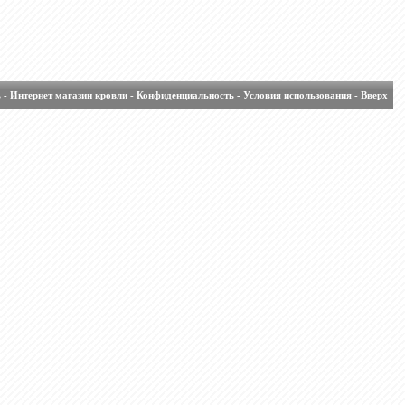
ь
-
Интернет магазин кровли
-
Конфиденциальность
-
Условия использования
-
Вверх