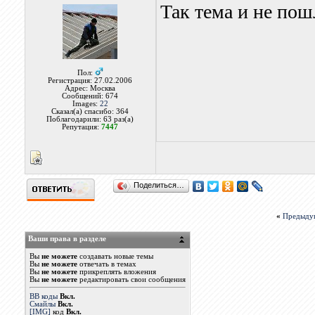
Так тема и не пош
Пол:
Регистрация: 27.02.2006
Адрес: Москва
Сообщений: 674
Images:
22
Сказал(а) спасибо: 364
Поблагодарили: 63 раз(а)
Репутация:
7447
Поделиться…
«
Предыду
Ваши права в разделе
Вы
не можете
создавать новые темы
Вы
не можете
отвечать в темах
Вы
не можете
прикреплять вложения
Вы
не можете
редактировать свои сообщения
BB коды
Вкл.
Смайлы
Вкл.
[IMG]
код
Вкл.