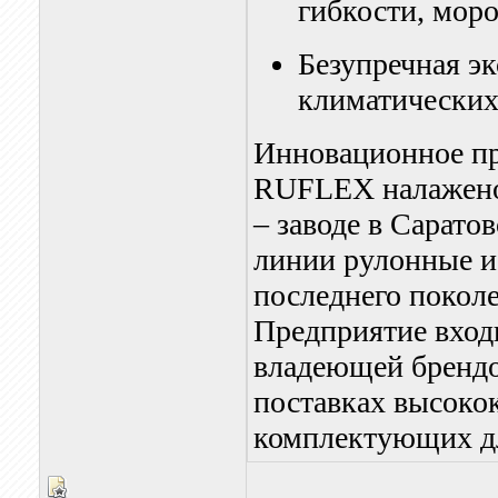
гибкости, мор
Безупречная э
климатических
Инновационное пр
RUFLEX налажено 
– заводе в Сарато
линии рулонные и
последнего покол
Предприятие входи
владеющей бренд
поставках высоко
комплектующих для