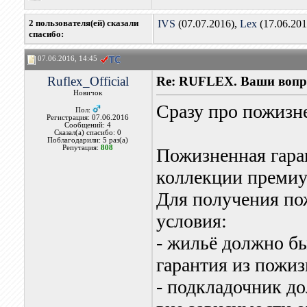
2 пользователя(ей) сказали
IVS
(07.07.2016),
Lex
(17.06.201
cпасибо:
07.06.2016, 14:45
Ruflex_Official
Re: RUFLEX. Ваши вопр
Новичок
Сразу про пожизн
Пол:
Регистрация: 07.06.2016
Сообщений: 4
Сказал(а) спасибо: 0
Поблагодарили: 5 раз(а)
Репутация:
808
Пожизненная гаран
коллекции премиум-
Для получения по
условия:
- жильё должно бы
гарантия из пожи
- подкладочник д