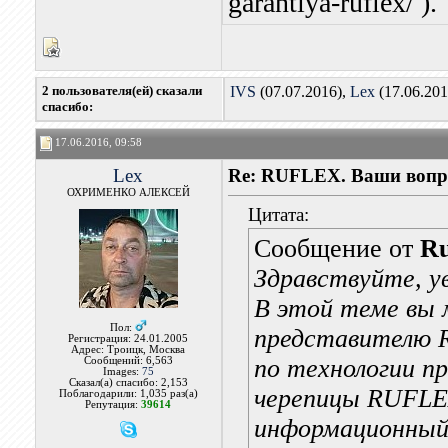
garantiya-ruflex/ ).
2 пользователя(ей) сказали
IVS
(07.07.2016),
Lex
(17.06.201
cпасибо:
17.06.2016, 09:58
Lex
Re: RUFLEX. Ваши вопр
ОХРИМЕНКО АЛЕКСЕЙ
Цитата:
Сообщение от
Ru
Здравствуйте, 
В этой теме вы
Пол:
представителю 
Регистрация: 24.01.2005
Адрес: Троицк, Москва
по технологии п
Сообщений: 6,563
Images:
75
Сказал(а) спасибо: 2,153
черепицы RUFLEX
Поблагодарили: 1,035 раз(а)
Репутация:
39614
информационный 