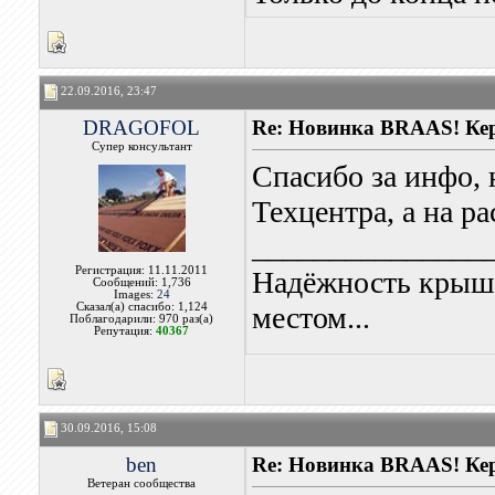
22.09.2016, 23:47
DRAGOFOL
Re: Новинка BRAAS! Кер
Супер консультант
Спасибо за инфо, 
Техцентра, а на ра
_______________
Регистрация: 11.11.2011
Надёжность крыши
Сообщений: 1,736
Images:
24
Сказал(а) спасибо: 1,124
местом...
Поблагодарили: 970 раз(а)
Репутация:
40367
30.09.2016, 15:08
ben
Re: Новинка BRAAS! Кер
Ветеран сообщества