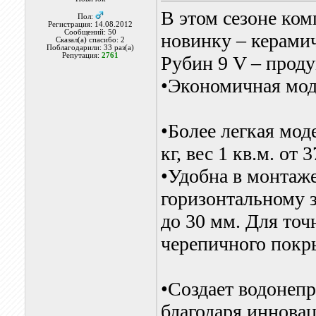
В этом сезоне ко
Пол:
Регистрация: 14.08.2012
Сообщений: 50
новинку – керами
Сказал(а) спасибо: 2
Поблагодарили: 33 раз(а)
Репутация:
2761
Рубин 9 V – прод
•Экономичная модел
•Более легкая моде
кг, вес 1 кв.м. от 3
•Удобна в монтаж
горизонтальному 
до 30 мм. Для точ
черепичного покр
•Создает водонеп
благодаря иннова