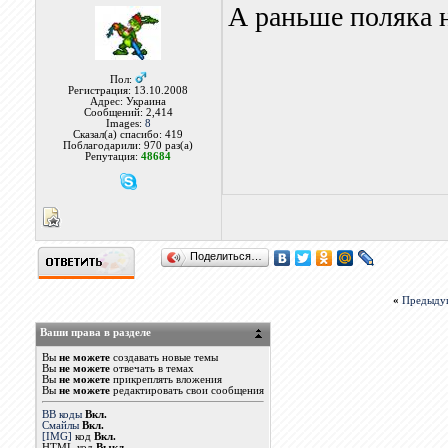
А раньше поляка н
Пол:
Регистрация: 13.10.2008
Адрес: Украина
Сообщений: 2,414
Images:
8
Сказал(а) спасибо: 419
Поблагодарили: 970 раз(а)
Репутация:
48684
Поделиться…
«
Предыду
Ваши права в разделе
Вы
не можете
создавать новые темы
Вы
не можете
отвечать в темах
Вы
не можете
прикреплять вложения
Вы
не можете
редактировать свои сообщения
BB коды
Вкл.
Смайлы
Вкл.
[IMG]
код
Вкл.
HTML код
Выкл.