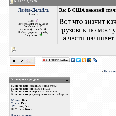
04.02.2017, 23:38
Лайла-Делайла
Re: В США вековой стал
Новичок
Вот что значит кач
Пол:
Регистрация: 16.12.2016
Сообщений: 13
грузовик по мосту
Сказал(а) спасибо: 0
Поблагодарили: 0 раз(а)
Репутация:
39
на части начинает.
Поделиться…
«
Предыду
Ваши права в разделе
Вы
не можете
создавать новые темы
Вы
не можете
отвечать в темах
Вы
не можете
прикреплять вложения
Вы
не можете
редактировать свои сообщения
BB коды
Вкл.
Смайлы
Вкл.
[IMG]
код
Вкл.
HTML код
Выкл.
Правила форума