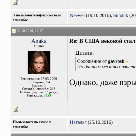
3 пользователя(ей) сказали
Neewel
(19.10.2016),
Sunduk
(20
cпасибо:
20.10.2016, 17:17
Anaka
Re: В США вековой стал
Ученик
Цитата:
Сообщение от
gavrosh
По данным местных властей
Регистрация: 27.03.2006
Однако, даже взр
Сообщений: 94
Images:
1
Сказал(а) спасибо: 218
Поблагодарили: 37 раз(а)
Репутация:
3853
Пользователь сказал
Наталья
(25.10.2016)
cпасибо: