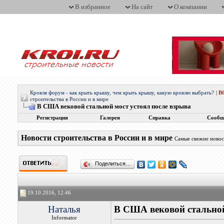
В избранное
На сайт
О компании
Кровля форум - как крыть крышу, чем крыть крышу, какую кровлю выбрать?
|
В
строительства в России и в мире
В США вековой стальной мост устоял после взрыва
Регистрация
Галерея
Справка
Сообщ
Новости строительства в России и в мире
Самые свежие новос
Поделиться…
19.10.2016, 12:46
Наталья
В США вековой стальной
Informator