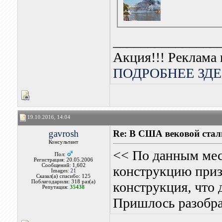
_______________
Акция!!! Реклама 
ПОДРОБНЕЕ ЗДЕ
19.10.2016, 14:04
gavrosh
Re: В США вековой стал
Консультант
<< По данным мест
Пол:
Регистрация: 20.05.2006
Сообщений: 1,602
конструкцию приз
Images:
21
Сказал(а) спасибо: 125
Поблагодарили: 318 раз(а)
конструкция, что 
Репутация:
35438
Пришлось разобра