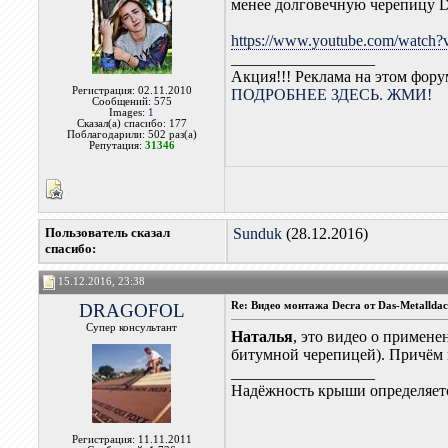
менее долговечную черепицу D
https://www.youtube.com/watch
__________________
Акция!!! Реклама на этом фор
Регистрация: 02.11.2010
ПОДРОБНЕЕ ЗДЕСЬ. ЖМИ!
Сообщений: 575
Images:
1
Сказал(а) спасибо: 177
Поблагодарили: 502 раз(а)
Репутация:
31346
Пользователь сказал
Sunduk
(28.12.2016)
cпасибо:
15.12.2016, 23:38
DRAGOFOL
Re: Видео монтажа Decra от Das-Metallda
Супер консультант
Наталья
, это видео о примен
битумной черепицей). Причём г
__________________
Надёжность крыши определяетс
Регистрация: 11.11.2011