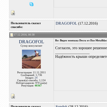
Пользователь сказал
DRAGOFOL
(17.12.2016)
cпасибо:
17.12.2016, 00:38
DRAGOFOL
Re: Видео монтажа Decra от Das-Metallda
Супер консультант
Согласен, это хорошее решение
__________________
Надёжность крыши определяетс
Регистрация: 11.11.2011
Сообщений: 1,736
Images:
24
Сказал(а) спасибо: 1,124
Поблагодарили: 970 раз(а)
Репутация:
40367
Пользователь сказал
Sunduk
(28.12.2016)