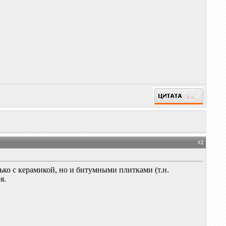
#
2
ько с керамикой, но и битумными плитками (т.н.
я.