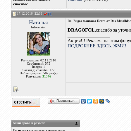
cпасибо:
17.12.2016, 22:09
Наталья
Re: Видео монтажа Decra от Das-Metallda
Informator
DRAGOFOL
,спасибо за уточн
__________________
Акция!!! Реклама на этом фор
ПОДРОБНЕЕ ЗДЕСЬ. ЖМИ!
Регистрация: 02.11.2010
Сообщений: 575
Images:
1
Сказал(а) спасибо: 177
Поблагодарили: 502 раз(а)
Репутация:
31346
Поделиться…
Ваши права в разделе
Вы
не можете
создавать новые темы