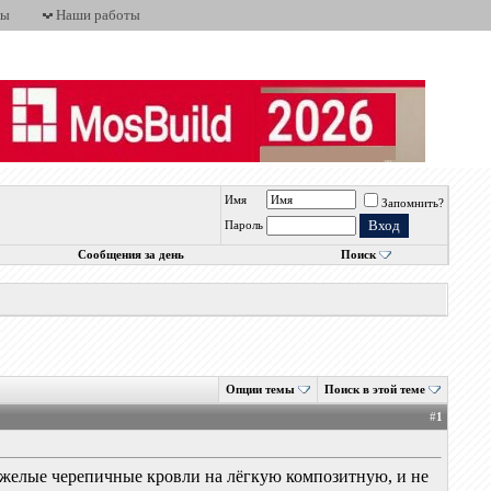
ты
Наши работы
Имя
Запомнить?
Пароль
Сообщения за день
Поиск
Опции темы
Поиск в этой теме
#
1
тяжелые черепичные кровли на лёгкую композитную, и не