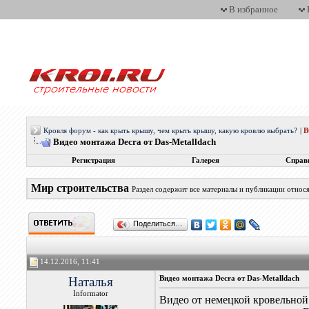
В избранное
Кровля форум - как крыть крышу, чем крыть крышу, какую кровлю выбрать?
|
Видео монтажа Decra от Das-Metalldach
Регистрация
Галерея
Справ
Мир строительства
Раздел содержит все материалы и публикации относ
Поделиться…
14.12.2016, 11:41
Наталья
Видео монтажа Decra от Das-Metalldach
Informator
Видео от немецкой кровельной