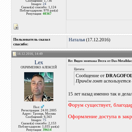
Сообщений: 1,736
Images:
24
Сказал(а) спасибо: 1,124
Поблагодарили: 970 раз(а)
Репутация:
40367
Пользователь сказал
Наталья
(17.12.2016)
cпасибо:
16.12.2016, 14:49
Lex
Re: Видео монтажа Decra от Das-Metallda
ОХРИМЕНКО АЛЕКСЕЙ
Цитата:
Сообщение от
DRAGOFO
Причём гонт используется в
15 лет назад именно так и дел
__________________
Форум существует, благода
Пол:
Регистрация: 24.01.2005
Адрес: Троицк, Москва
Оформление доступа в зак
Сообщений: 6,563
Images:
75
Сказал(а) спасибо: 2,153
Поблагодарили: 1,035 раз(а)
Репутация:
39614