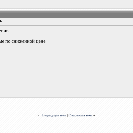
ch
ение.
уме по сниженной цене.
«
Предыдущая тема
|
Следующая тема
»