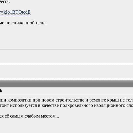
ecra.
?v=kIo1BTOtcdE
уме по сниженной цене.
ch
ении композитки при новом строительстве и ремонте крыш не тол
онт используется в качестве подкровельного изоляционного сло
я её самым слабым местом...