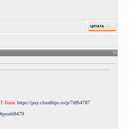
#
3
 Т-Банк
https://pay.cloudtips.ru/p/7dfb4787
9#post68479