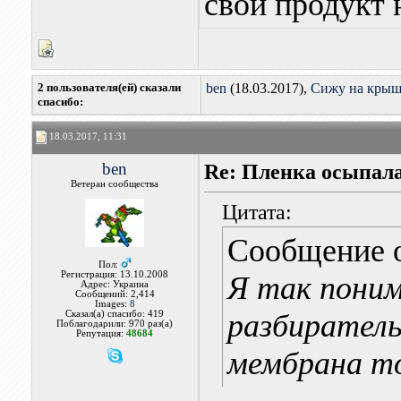
свой продукт 
2 пользователя(ей) сказали
ben
(18.03.2017),
Сижу на крыш
cпасибо:
18.03.2017, 11:31
ben
Re: Пленка осыпалас
Ветеран сообщества
Цитата:
Сообщение 
Пол:
Регистрация: 13.10.2008
Я так поним
Адрес: Украина
Сообщений: 2,414
Images:
8
разбиратель
Сказал(а) спасибо: 419
Поблагодарили: 970 раз(а)
Репутация:
48684
мембрана то