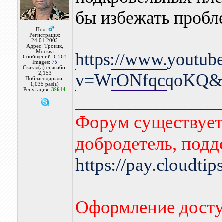
бы избежать пробл
Пол:
Регистрация:
24.01.2005
Адрес: Троицк,
Москва
https://www.youtub
Сообщений: 6,563
Images:
75
Сказал(а) спасибо:
2,153
v=WrONfqcqoKQ&fe
Поблагодарили:
1,035 раз(а)
Репутация:
39614
________________
Форум существует,
добродетель, подд
https://pay.cloudti
Оформление досту