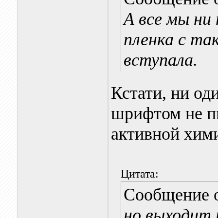
А все мы ни 
пленка с та
вступала.
Кстати, ни од
шрифтом не п
активной хими
Цитата:
Сообщение 
но выходит 