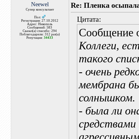
Neewel
Re: Пленка осыпалас
Супер консультант
Цитата:
Пол:
Регистрация: 27.10.2012
Адрес: Никополь
Сообщений: 583
Сообщение 
Сказал(а) спасибо: 294
Поблагодарили: 312 раз(а)
Репутация:
34433
Коллеги, ес
такого спис
- очень редк
мембрана б
солнышком.
- была ли о
средствами 
агрессивны