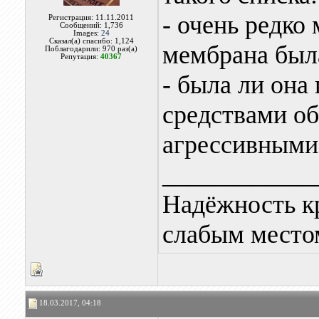
- очень редко 
Регистрация: 11.11.2011
Сообщений: 1,736
Images:
24
Сказал(а) спасибо: 1,124
мембрана был
Поблагодарили: 970 раз(а)
Репутация:
40367
- была ли он
средствами о
агрессивными
____________
Надёжность к
слабым местом
18.03.2017, 04:18