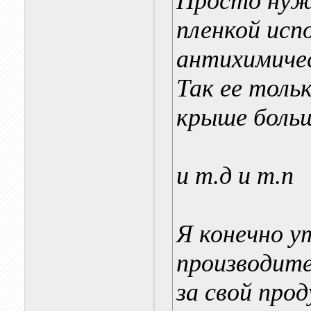
Просто нуж
пленкой исп
антихимичес
Так ее тольк
крыше больш
и т.д и т.п
Я конечно у
производит
за свой про