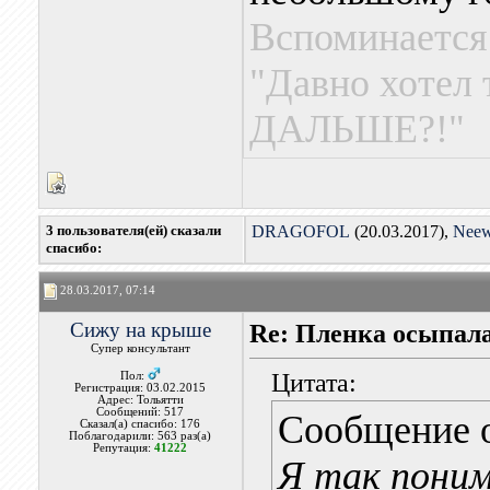
Вспоминается
"Давно хотел
ДАЛЬШЕ?!"
3 пользователя(ей) сказали
DRAGOFOL
(20.03.2017),
Neew
cпасибо:
28.03.2017, 07:14
Сижу на крыше
Re: Пленка осыпалас
Супер консультант
Цитата:
Пол:
Регистрация: 03.02.2015
Адрес: Тольятти
Сообщений: 517
Сообщение 
Сказал(а) спасибо: 176
Поблагодарили: 563 раз(а)
Репутация:
41222
Я так поним