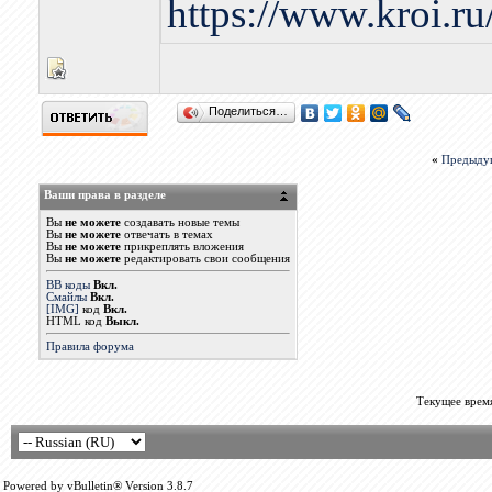
https://www.kroi.r
Поделиться…
«
Предыду
Ваши права в разделе
Вы
не можете
создавать новые темы
Вы
не можете
отвечать в темах
Вы
не можете
прикреплять вложения
Вы
не можете
редактировать свои сообщения
BB коды
Вкл.
Смайлы
Вкл.
[IMG]
код
Вкл.
HTML код
Выкл.
Правила форума
Текущее врем
Powered by vBulletin® Version 3.8.7