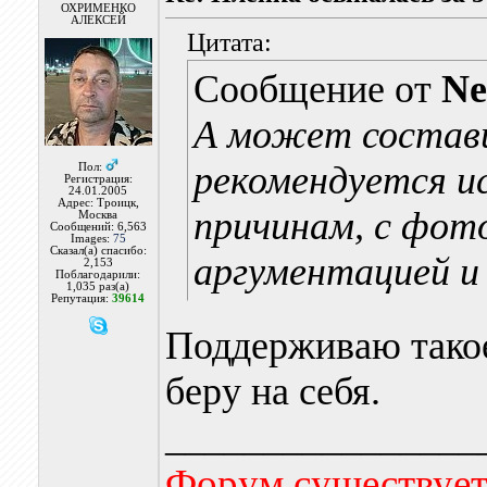
ОХРИМЕНКО
АЛЕКСЕЙ
Цитата:
Сообщение от
Ne
А может состави
рекомендуется и
Пол:
Регистрация:
24.01.2005
Адрес: Троицк,
причинам, с фот
Москва
Сообщений: 6,563
Images:
75
Сказал(а) спасибо:
аргументацией и
2,153
Поблагодарили:
1,035 раз(а)
Репутация:
39614
Поддерживаю такое
беру на себя.
________________
Форум существует,