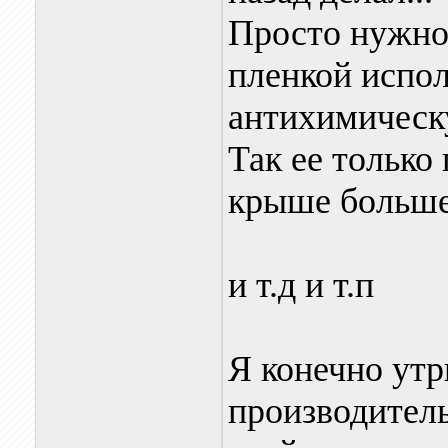
Просто нужно
пленкой испо
антихимическ
Так ее только 
крыше больше
и т.д и т.п
Я конечно утр
производитель