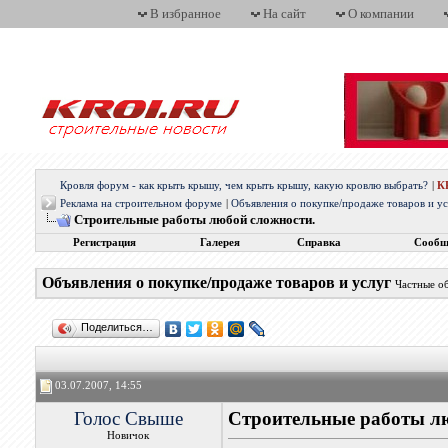
В избранное
На сайт
О компании
Кровля форум - как крыть крышу, чем крыть крышу, какую кровлю выбрать?
|
К
Реклама на строительном форуме
|
Объявления о покупке/продаже товаров и у
Строительные работы любой сложности.
Регистрация
Галерея
Справка
Сообщ
Объявления о покупке/продаже товаров и услуг
Частные о
Поделиться…
03.07.2007, 14:55
Голос Свыше
Строительные работы л
Новичок