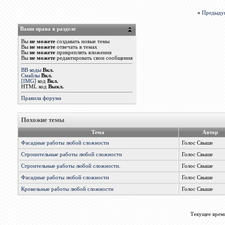
«
Предыду
Ваши права в разделе
Вы
не можете
создавать новые темы
Вы
не можете
отвечать в темах
Вы
не можете
прикреплять вложения
Вы
не можете
редактировать свои сообщения
BB коды
Вкл.
Смайлы
Вкл.
[IMG]
код
Вкл.
HTML код
Выкл.
Правила форума
Похожие темы
Тема
Автор
Фасадные работы любой сложности
Голос Свыше
Строиительные работы любой сложности
Голос Свыше
Строительные работы любой сложности.
Голос Свыше
Фасадные работы любой сложности
Голос Свыше
Кровельные работы любой сложности
Голос Свыше
Текущее врем