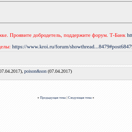
жке. Проявите добродетель, поддержите форум. Т-Банк
ht
делы:
https://www.kroi.ru/forum/showthread...8479#post6847
07.04.2017),
poison&son
(07.04.2017)
«
Предыдущая тема
|
Следующая тема
»