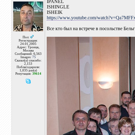
IPANEL
ISHINGLE
ISHEIK
https://www.youtube.com/watch?v=Qa7MF
Все кто был на встрече в посольстве Бель
Пол:
Регистрация:
24.01.2005
Адрес: Троицк,
Москва
Сообщений: 6,563
Images:
75
Сказал(а) спасибо:
2,153
Поблагодарили:
1,035 раз(а)
Репутация:
39614