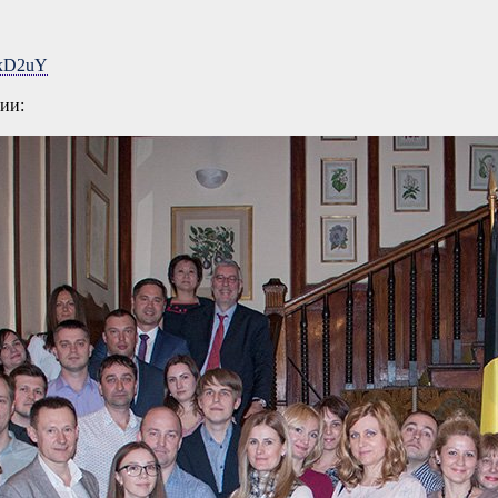
FxD2uY
гии: