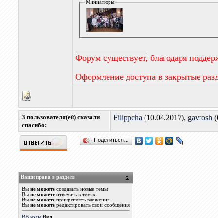
Миниатюры
__________________
Форум существует, благодаря поддер
Оформление доступа в закрытые раз
3 пользователя(ей) сказали
Filippcha
(10.04.2017),
gavrosh
(
cпасибо:
Поделиться…
Ваши права в разделе
Вы
не можете
создавать новые темы
Вы
не можете
отвечать в темах
Вы
не можете
прикреплять вложения
Вы
не можете
редактировать свои сообщения
BB коды
Вкл.