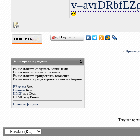
v=avrDRbfEZ
Поделиться…
«
Предыду
Ваши права в разделе
Вы
не можете
создавать новые темы
Вы
не можете
отвечать в темах
Вы
не можете
прикреплять вложения
Вы
не можете
редактировать свои сообщения
BB коды
Вкл.
Смайлы
Вкл.
[IMG]
код
Вкл.
HTML код
Выкл.
Правила форума
Текущее врем