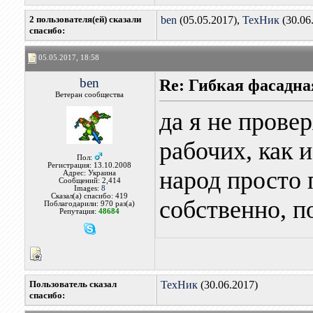
2 пользователя(ей) сказали
ben
(05.05.2017),
ТехНик
(30.06
cпасибо:
05.05.2017, 18:58
ben
Re: Гибкая фасадна
Ветеран сообщества
да я не прове
рабочих, как 
Пол:
Регистрация: 13.10.2008
народ просто 
Адрес: Украина
Сообщений: 2,414
Images:
8
Сказал(а) спасибо: 419
собственно, п
Поблагодарили: 970 раз(а)
Репутация:
48684
Пользователь сказал
ТехНик
(30.06.2017)
cпасибо: