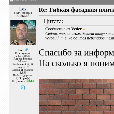
Lex
Re: Гибкая фасадная плитк
ОХРИМЕНКО
АЛЕКСЕЙ
Цитата:
Сообщение от
Veder
Сейчас технониколь делает такую пли
условий, т.е. не боится перепадов те
Спасибо за инфор
Пол:
Регистрация:
24.01.2005
Адрес: Троицк,
На сколько я поним
Москва
Сообщений: 6,563
Images:
75
Сказал(а) спасибо:
2,153
Поблагодарили:
1,035 раз(а)
Репутация:
39614