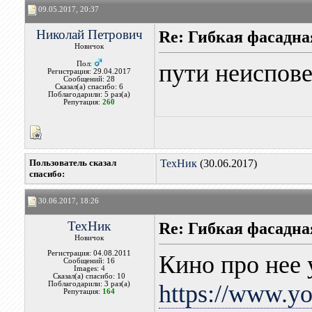
09.05.2017, 20:37
Николай Петрович
Re: Гибкая фасадна
Новичок
пути неиспове
Пол:
Регистрация: 29.04.2017
Сообщений: 28
Сказал(а) спасибо: 6
Поблагодарили: 5 раз(а)
Репутация:
260
Пользователь сказал
ТехНик
(30.06.2017)
cпасибо:
30.06.2017, 18:26
ТехНик
Re: Гибкая фасадна
Новичок
Регистрация: 04.08.2011
Кино про нее 
Сообщений: 16
Images:
4
Сказал(а) спасибо: 10
Поблагодарили: 3 раз(а)
https://www.y
Репутация:
164