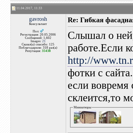
11.04.2017, 11:33
gavrosh
Re: Гибкая фасадна
Консультант
Слышал о ней,
Пол:
Регистрация: 20.05.2006
Сообщений: 1,602
Images:
21
работе.Если к
Сказал(а) спасибо: 125
Поблагодарили: 318 раз(а)
Репутация:
35438
http://www.tn.r
фотки с сайта
если вовремя 
склеится,то м
Миниатюры