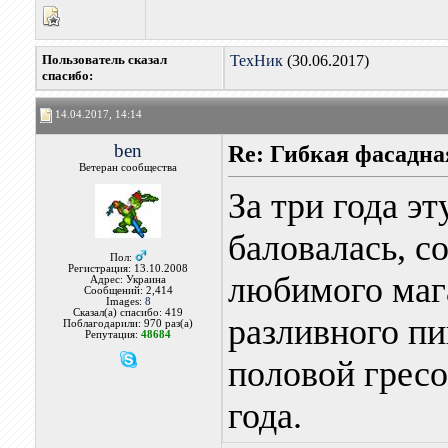
Пользователь сказал
ТехНик
(30.06.2017)
cпасибо:
14.04.2017, 14:14
ben
Re: Гибкая фасадна
Ветеран сообщества
За три года эт
баловалась, с
Пол:
Регистрация: 13.10.2008
любимого маг
Адрес: Украина
Сообщений: 2,414
Images:
8
Сказал(а) спасибо: 419
разливного пи
Поблагодарили: 970 раз(а)
Репутация:
48684
половой гресо
года.