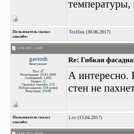
температуры, 
Пользователь сказал
ТехНик
(30.06.2017)
cпасибо:
12.04.2017, 14:43
gavrosh
Re: Гибкая фасадна
Консультант
А интересно.
Пол:
Регистрация: 20.05.2006
Сообщений: 1,602
Images:
21
стен не пахне
Сказал(а) спасибо: 125
Поблагодарили: 318 раз(а)
Репутация:
35438
Пользователь сказал
Lex
(13.04.2017)
cпасибо:
13.04.2017, 10:10