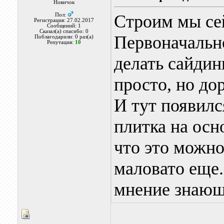
Новичок
Строим мы сей
Пол:
Регистрация: 27.02.2017
Сообщений: 1
Сказал(а) спасибо: 0
Первоначально
Поблагодарили: 0 раз(а)
Репутация:
10
делать сайдин
просто, но дор
И тут появилс
плитка на осн
что это можно
маловато еще.
мнение знающ