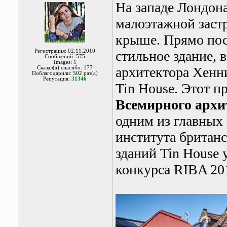
На западе Лондон
малоэтажной застр
крыше. Прямо пос
Регистрация: 02.11.2010
стильное здание, 
Сообщений: 575
Images:
1
архитектора Хенн
Сказал(а) спасибо: 177
Поблагодарили: 502 раз(а)
Репутация:
31346
Tin House. Этот п
Всемирного архи
одним из главных
института британ
зданий Tin House
конкурса RIBA 20