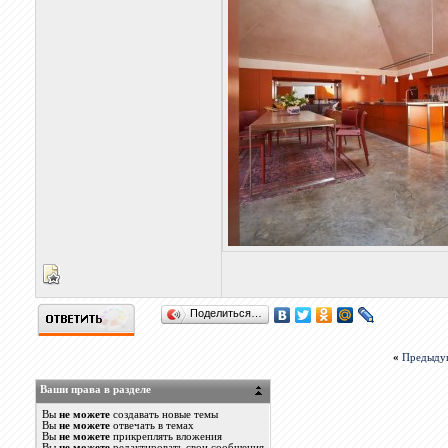
Поделиться…
«
Предыду
Ваши права в разделе
Вы
не можете
создавать новые темы
Вы
не можете
отвечать в темах
Вы
не можете
прикреплять вложения
Вы
не можете
редактировать свои сообщения