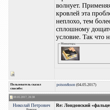
волнует. Применя
кровлей эта проб
неплохо, тем боле
сплошному дощато
условие. Так что 
Миниатюры
Пользователь сказал
poison&son
(04.05.2017)
cпасибо:
09.05.2017, 20:38
Николай Петрович
Re: Лондонский «фальце
Новичок