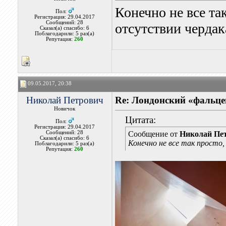
Конечно не все та
Пол:
Регистрация: 29.04.2017
Сообщений: 28
отсутствии чердака
Сказал(а) спасибо: 6
Поблагодарили: 5 раз(а)
Репутация:
260
09.05.2017, 20:38
Николай Петрович
Re: Лондонский «фальце
Новичок
Цитата:
Пол:
Регистрация: 29.04.2017
Сообщений: 28
Сообщение от
Николай Пе
Сказал(а) спасибо: 6
Конечно не все так просто,
Поблагодарили: 5 раз(а)
Репутация:
260