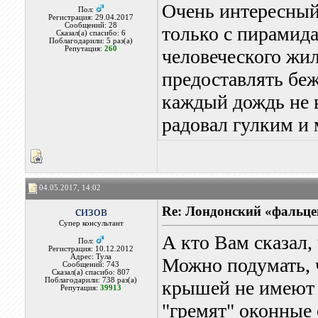
Очень интересный
Пол:
Регистрация: 29.04.2017
Сообщений: 28
только с пирамид
Сказал(а) спасибо: 6
Поблагодарили: 5 раз(а)
Репутация:
260
человеческого жил
предоставлять бе
каждый дождь не 
радовал гулким и 
04.05.2017, 14:02
сизов
Re: Лондонский «фальце
Супер консультант
А кто Вам сказал,
Пол:
Регистрация: 10.12.2012
Адрес: Тула
Можно подумать, 
Сообщений: 743
Сказал(а) спасибо: 807
Поблагодарили: 738 раз(а)
крышей не имеют 
Репутация:
39913
"гремят" оконные 