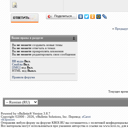
Поделиться…
«
Предыду
Ваши права в разделе
Вы
не можете
создавать новые темы
Вы
не можете
отвечать в темах
Вы
не можете
прикреплять вложения
Вы
не можете
редактировать свои сообщения
BB коды
Вкл.
Смайлы
Вкл.
[IMG]
код
Вкл.
HTML код
Выкл.
Правила форума
Текущее врем
Powered by vBulletin® Version 3.8.7
Copyright ©2000 - 2026, vBulletin Solutions, Inc. Перевод:
zCarot
vB.Sponsors
Отправляя любую форму на форуме KROI.RU вы соглашаетесь с политикой конфиденциальн
Все материалы могут использоваться при указании авторства и ссылки на www.kroi.ru, для 