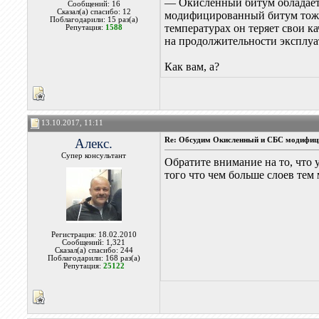
— Окисленный битум обладает
Сообщений: 16
Сказал(а) спасибо: 12
модифицированный битум тоже 
Поблагодарили: 15 раз(а)
температурах он теряет свои ка
Репутация:
1588
на продолжительности эксплу
Как вам, а?
13.10.2017, 11:11
Алекс.
Re: Обсудим Окисленный и СБС модифиц
Супер консультант
Обратите внимание на то, что 
того что чем больше слоев тем
Регистрация: 18.02.2010
Сообщений: 1,321
Сказал(а) спасибо: 244
Поблагодарили: 168 раз(а)
Репутация:
25122