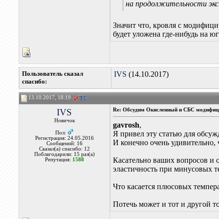
на продолжительности экс
Значит что, кровля с модифиц
будет уложена где-нибудь на ю
Пользователь сказал
IVS
(14.10.2017)
cпасибо:
13.10.2017, 18:19
IVS
Re: Обсудим Окисленный и СБС модифиц
Новичок
gavrosh
,
Я привел эту статью для обсужд
Пол:
Регистрация: 24.05.2016
И конечно очень удивительно, 
Сообщений: 16
Сказал(а) спасибо: 12
Поблагодарили: 15 раз(а)
Касательно ваших вопросов и
Репутация:
1588
эластичность при минусовых т
Что касается плюсовых темпер
Потечь может и тот и другой т