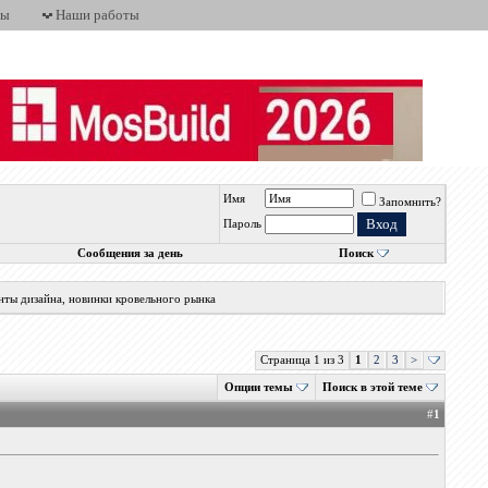
ты
Наши работы
Имя
Запомнить?
Пароль
Сообщения за день
Поиск
нты дизайна, новинки кровельного рынка
Страница 1 из 3
1
2
3
>
Опции темы
Поиск в этой теме
#
1