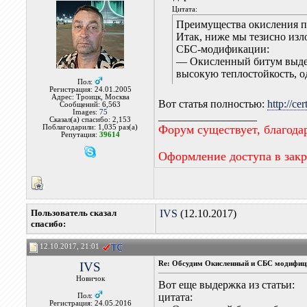
Цитата:
Преимущества окисления 
Итак, ниже мы тезисно изл
СБС-модификации:
— Окисленный битум выдер
высокую теплостойкость, о
Пол:
Регистрация: 24.01.2005
Адрес: Троицк, Москва
Вот статья полностью:
http://ce
Сообщений: 6,563
Images:
75
__________________
Сказал(а) спасибо: 2,153
Форум существует, благода
Поблагодарили: 1,035 раз(а)
Репутация:
39614
Оформление доступа в зак
Пользователь сказал
IVS
(12.10.2017)
cпасибо:
12.10.2017, 21:01
IVS
Re: Обсудим Окисленный и СБС модифиц
Новичок
Вот еще выдержка из статьи:
цитата:
Пол:
Регистрация: 24.05.2016