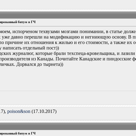
ированный битум в ГЧ
 моем, испорченом техвузами мозгами понимании, в статье должн
ых уже давно перешли на модификацию и негниющую основу. В 
о причине их отношения к жилью и его стоимости, а также их о
у написать отдельный пост))
надских журналюг, которые брали техспеца-кровельщика, и лази
производителя из Канады. Почитайте Канадские и пиндосские ф
уличках. Дорвался до тырнета))
17),
poison&son
(17.10.2017)
ированный битум в ГЧ