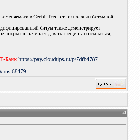
именяемого в CertainTeed, от технологии битумной
модифицированный битум также демонстрирует
кое покрытие начинает давать трещины и осыпаться,
 Т-Банк
https://pay.cloudtips.ru/p/7dfb4787
9#post68479
#
3