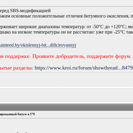
перед SBS-модификацией
ожим основные положительные отличия битумного окисления, пр
живает широкие диапазоны температур: от -50°C до +120°C; 
днако на низкие температуры он не рассчитан: уже при -25°C та
rtainteed.by/okislennyj-bit...dificirovannyj
ря поддержке. Проявите добродетель, поддержите форум.
рытые разделы:
https://www.kroi.ru/forum/showthread...847
ированный битум в ГЧ