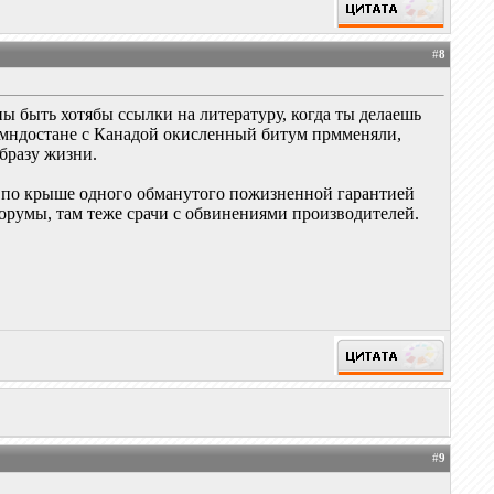
#
8
ы быть хотябы ссылки на литературу, когда ты делаешь
пмндостане с Канадой окисленный битум прмменяли,
бразу жизни.
ли по крыше одного обманутого пожизненной гарантией
орумы, там теже срачи с обвинениями производителей.
#
9