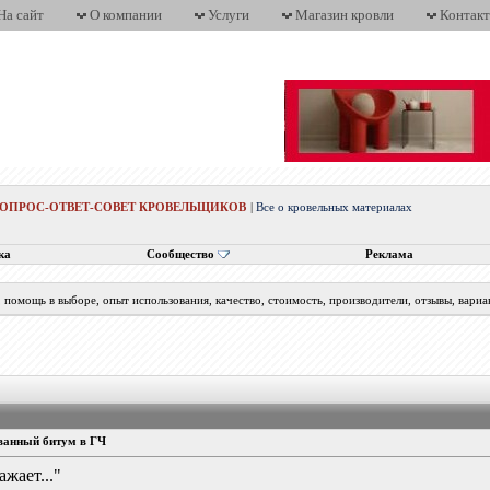
На сайт
О компании
Услуги
Магазин кровли
Контак
ВОПРОС-ОТВЕТ-СОВЕТ КРОВЕЛЬЩИКОВ
|
Все о кровельных материалах
ка
Сообщество
Реклама
помощь в выборе, опыт использования, качество, стоимость, производители, отзывы, вариа
ванный битум в ГЧ
жает..."