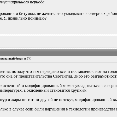
плуатационного периода
ированным битумом, не желательно укладывать в северных район
ге. Я правильно понимаю?
ированный битум в ГЧ
ения, потому что там переврано все, и поставлено с ног на голов
что она от представительства Сертантид, либо это безграмотность
 окисленный и модифицированный может укладываться в северн
емпературах, а окисленный становится хрупким.
атур и жары ни тот ни другой не потекут, модифицированный вы
олько в случае если были нарушения в технологии производства