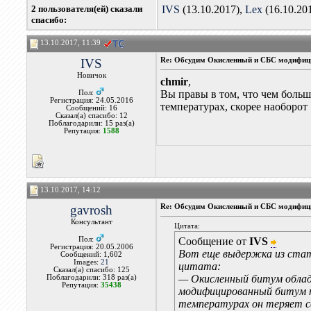
2 пользователя(ей) сказали
IVS
(13.10.2017),
Lex
(16.10.20
cпасибо:
13.10.2017, 11:39
IVS
Re: Обсудим Окисленный и СБС модифиц
Новичок
chmir
,
Вы правы в том, что чем больш
Пол:
Регистрация: 24.05.2016
температурах, скорее наоборот
Сообщений: 16
Сказал(а) спасибо: 12
Поблагодарили: 15 раз(а)
Репутация:
1588
13.10.2017, 14:12
gavrosh
Re: Обсудим Окисленный и СБС модифиц
Консультант
Цитата:
Пол:
Сообщение от
IVS
Регистрация: 20.05.2006
Вот еще выдержка из ста
Сообщений: 1,602
Images:
21
цитата:
Сказал(а) спасибо: 125
— Окисленный битум облад
Поблагодарили: 318 раз(а)
Репутация:
35438
модифицированный битум т
температурах он теряет св