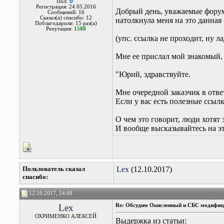
Пол:
Регистрация: 24.05.2016
Добрый день, уважаемые форум
Сообщений: 16
Сказал(а) спасибо: 12
натолкнула меня на это данная
Поблагодарили: 15 раз(а)
Репутация:
1588
(упс. ссылка не проходит, ну 
Мне ее прислал мой знакомый, 
"Юрий, здравствуйте.
Мне очередной заказчик в отв
Если у вас есть полезные ссылк
О чем это говорит, люди хотят з
И вообще высказывайтесь на эт
Пользователь сказал
Lex
(12.10.2017)
cпасибо:
12.10.2017, 14:08
Lex
Re: Обсудим Окисленный и СБС модифиц
ОХРИМЕНКО АЛЕКСЕЙ
Выдержка из статьи: