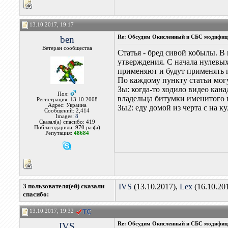
13.10.2017, 19:17
ben
Re: Обсудим Окисленный и СБС модифиц
Ветеран сообщества
Статья - бред сивой кобылы. В
утверждения. С начала нулев
применяют и будут применять п
По каждому пункту статьи мог
Зы: когда-то ходило видео ка
Пол:
владельца битумки именитого 
Регистрация: 13.10.2008
Адрес: Украина
Зы2: еду домой из черта с на к
Сообщений: 2,414
Images:
8
Сказал(а) спасибо: 419
Поблагодарили: 970 раз(а)
Репутация:
48684
3 пользователя(ей) сказали
IVS
(13.10.2017),
Lex
(16.10.20
cпасибо:
13.10.2017, 19:32
IVS
Re: Обсудим Окисленный и СБС модифиц