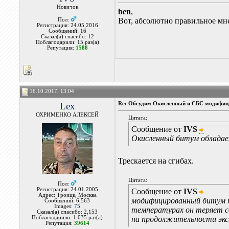
Новичок
ben
,
Вот, абсолютно правильное мн
Пол:
Регистрация: 24.05.2016
Сообщений: 16
Сказал(а) спасибо: 12
Поблагодарили: 15 раз(а)
Репутация:
1588
16.10.2017, 13:04
Lex
Re: Обсудим Окисленный и СБС модифиц
ОХРИМЕНКО АЛЕКСЕЙ
Цитата:
Сообщение от
IVS
Окисленный битум обладае
Трескается на сгибах.
Цитата:
Пол:
Регистрация: 24.01.2005
Сообщение от
IVS
Адрес: Троицк, Москва
модифицированный битум т
Сообщений: 6,563
Images:
75
температурах он теряет св
Сказал(а) спасибо: 2,153
Поблагодарили: 1,035 раз(а)
на продолжительности экс
Репутация:
39614