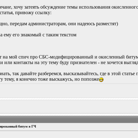
чане, хочу затеять обсуждение темы использования окисленног
 статья, привожу ссылку:
ладно, передам администраторам, они надеюсь разместят)
а ему его знакомый с таким текстом
ет на мой спич про СБС-модифицированный и окисленный битум 
и или контакты на эту тему буду признателен - не хочется выгля
нать, так давайте разберемся, высказывайтесь, где в этой статье п
у тему, я конечно тоже выскажусь, но попозже
ированный битум в ГЧ