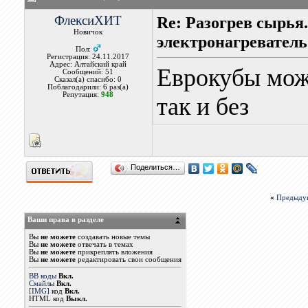
ФлексиХИТ
Re: Разогрев сырья
Новичок
электронагреватель
Пол:
Регистрация: 24.11.2017
Адрес: Алтайский край
Еврокубы можн
Сообщений: 51
Сказал(а) спасибо: 0
Поблагодарили: 6 раз(а)
Репутация:
948
так и без
Поделиться…
«
Предыду
Ваши права в разделе
Вы
не можете
создавать новые темы
Вы
не можете
отвечать в темах
Вы
не можете
прикреплять вложения
Вы
не можете
редактировать свои сообщения
BB коды
Вкл.
Смайлы
Вкл.
[IMG]
код
Вкл.
HTML код
Выкл.