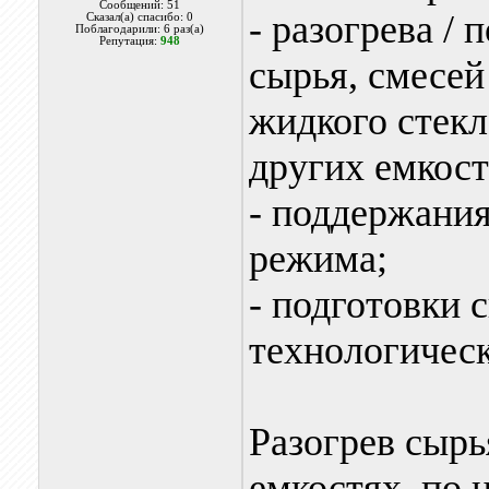
Сообщений: 51
- разогрева / 
Сказал(а) спасибо: 0
Поблагодарили: 6 раз(а)
Репутация:
948
сырья, смесей
жидкого стекла
других емкост
- поддержани
режима;
- подготовки
технологическ
Разогрев сырь
емкостях, по 