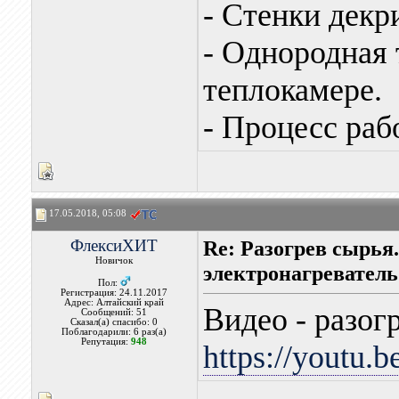
- Стенки декр
- Однородная 
теплокамере.
- Процесс раб
17.05.2018, 05:08
ФлексиХИТ
Re: Разогрев сырья
Новичок
электронагреватель
Пол:
Регистрация: 24.11.2017
Адрес: Алтайский край
Видео - разог
Сообщений: 51
Сказал(а) спасибо: 0
Поблагодарили: 6 раз(а)
Репутация:
948
https://yout