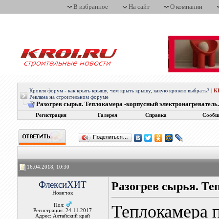
В избранное
На сайт
О компании
Кровля форум - как крыть крышу, чем крыть крышу, какую кровлю выбрать?
|
К
Реклама на строительном форуме
Разогрев сырья. Теплокамера -корпусный электронагреватель.
Регистрация
Галерея
Справка
Сообщ
Поделиться…
16.04.2018, 10:30
ФлексиХИТ
Разогрев сырья. Те
Новичок
Теплокамера 
Пол:
Регистрация: 24.11.2017
Адрес: Алтайский край