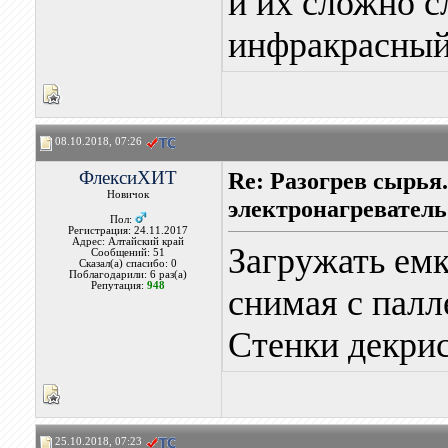
и их сложно с
инфракрасный
08.10.2018, 07:26
ФлексиХИТ
Re: Разогрев сырья
Новичок
электронагреватель
Пол:
Регистрация: 24.11.2017
Адрес: Алтайский край
Загружать емк
Сообщений: 51
Сказал(а) спасибо: 0
Поблагодарили: 6 раз(а)
Репутация:
948
снимая с палл
Стенки декрис
25.10.2018, 07:23