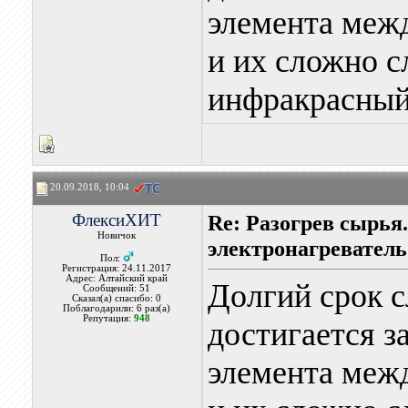
элемента меж
и их сложно с
инфракрасный
20.09.2018, 10:04
ФлексиХИТ
Re: Разогрев сырья
Новичок
электронагреватель
Пол:
Регистрация: 24.11.2017
Адрес: Алтайский край
Долгий срок 
Сообщений: 51
Сказал(а) спасибо: 0
Поблагодарили: 6 раз(а)
Репутация:
948
достигается з
элемента меж